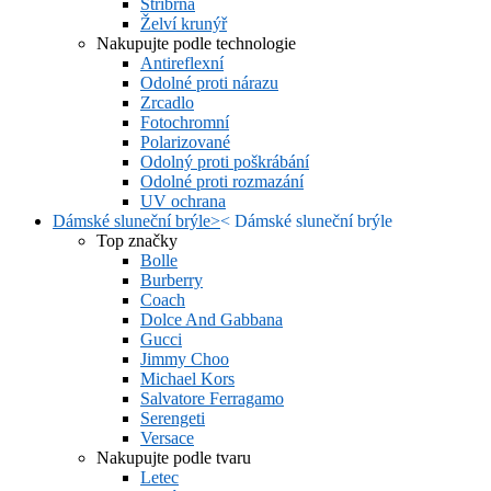
Stříbrná
Želví krunýř
Nakupujte podle technologie
Antireflexní
Odolné proti nárazu
Zrcadlo
Fotochromní
Polarizované
Odolný proti poškrábání
Odolné proti rozmazání
UV ochrana
Dámské sluneční brýle
>
<
Dámské sluneční brýle
Top značky
Bolle
Burberry
Coach
Dolce And Gabbana
Gucci
Jimmy Choo
Michael Kors
Salvatore Ferragamo
Serengeti
Versace
Nakupujte podle tvaru
Letec