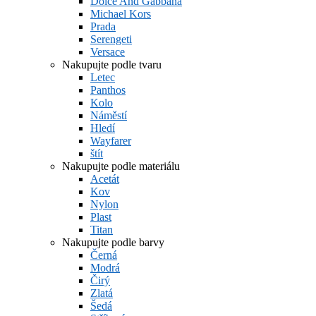
Dolce And Gabbana
Michael Kors
Prada
Serengeti
Versace
Nakupujte podle tvaru
Letec
Panthos
Kolo
Náměstí
Hledí
Wayfarer
štít
Nakupujte podle materiálu
Acetát
Kov
Nylon
Plast
Titan
Nakupujte podle barvy
Černá
Modrá
Čirý
Zlatá
Šedá