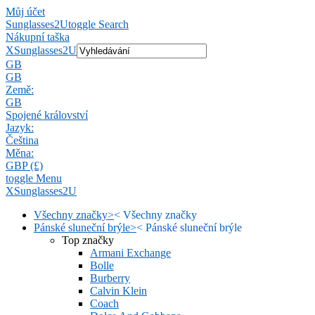
Můj účet
Sunglasses2U
toggle Search
Nákupní taška
X
Sunglasses2U
GB
GB
Země:
GB
Spojené království
Jazyk:
Čeština
Měna:
GBP (£)
toggle Menu
X
Sunglasses2U
Všechny značky
>
<
Všechny značky
Pánské sluneční brýle
>
<
Pánské sluneční brýle
Top značky
Armani Exchange
Bolle
Burberry
Calvin Klein
Coach