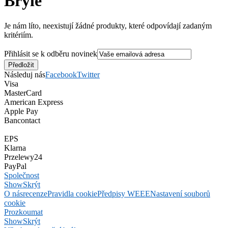
Brýle
Je nám líto, neexistují žádné produkty, které odpovídají zadaným
kritériím.
Přihlásit se k odběru novinek
Následuj nás
Facebook
Twitter
Visa
MasterCard
American Express
Apple Pay
Bancontact
EPS
Klarna
Przelewy24
PayPal
Společnost
Show
Skrýt
O nás
recenze
Pravidla cookie
Předpisy WEEE
Nastavení souborů
cookie
Prozkoumat
Show
Skrýt