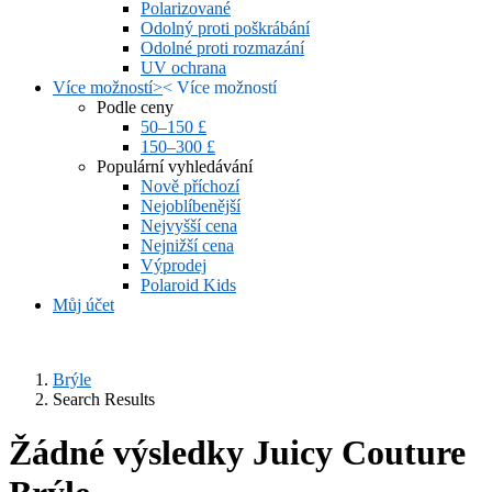
Polarizované
Odolný proti poškrábání
Odolné proti rozmazání
UV ochrana
Více možností
>
<
Více možností
Podle ceny
50–150 £
150–300 £
Populární vyhledávání
Nově příchozí
Nejoblíbenější
Nejvyšší cena
Nejnižší cena
Výprodej
Polaroid Kids
Můj účet
Brýle
Search Results
Žádné výsledky Juicy Couture