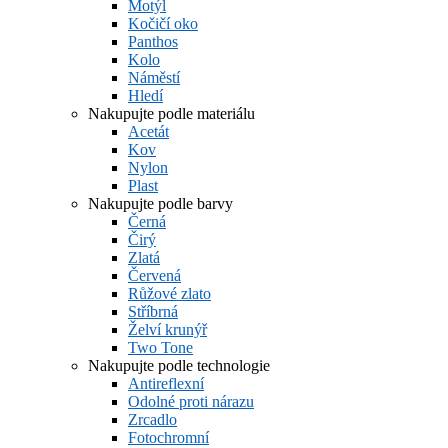
Motýl
Kočičí oko
Panthos
Kolo
Náměstí
Hledí
Nakupujte podle materiálu
Acetát
Kov
Nylon
Plast
Nakupujte podle barvy
Černá
Čirý
Zlatá
Červená
Růžové zlato
Stříbrná
Želví krunýř
Two Tone
Nakupujte podle technologie
Antireflexní
Odolné proti nárazu
Zrcadlo
Fotochromní