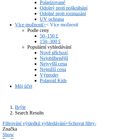
Polarizované
Odolný proti poškrábání
Odolné proti rozmazání
UV ochrana
Více možností
>
<
Více možností
Podle ceny
50–150 £
150–300 £
Populární vyhledávání
Nově příchozí
Nejoblíbenější
Nejvyšší cena
Nejnižší cena
Výprodej
Polaroid Kids
Můj účet
Brýle
Search Results
Filtrování výsledků vyhledávání
+
Schovat filtry
-
Značka
Show