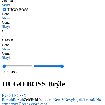
Značka
Skrýt
HUGO BOSS
Cena
Show
Cena
Skrýt
£
-
£
Cena
Show
Cena
Skrýt
£
0
£
1083
HUGO BOSS Brýle
HUGO BOSS
X
Rozsah
Rozsah
Žebříček
Hodnocení
New V
Nový
Nejnižší cena
Nízká
cena
nejvyšší cena
Vysoká cena