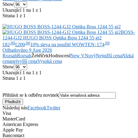
Show
Ukazující 1 na 1 z 1
Strana 1 z 1
BOSS-
1244-GJ2
HUGO BOSS
Optika Boss 1244 55 gj2
.99
.00
.69
£82
£200
10% sleva na použití WOWTEN: £74
Odhadováno 9 Aug 2026
Rozsah
Rozsah
Žebříček
Hodnocení
New V
Nový
Nejnižší cena
Nízká
cena
nejvyšší cena
Vysoká cena
Show
Ukazující 1 na 1 z 1
Strana 1 z 1
Přihlásit se k odběru novinek
Následuj nás
Facebook
Twitter
Visa
MasterCard
American Express
Apple Pay
Bancontact