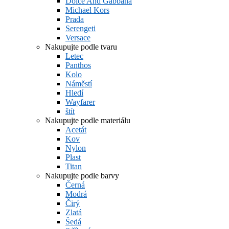
Dolce And Gabbana
Michael Kors
Prada
Serengeti
Versace
Nakupujte podle tvaru
Letec
Panthos
Kolo
Náměstí
Hledí
Wayfarer
štít
Nakupujte podle materiálu
Acetát
Kov
Nylon
Plast
Titan
Nakupujte podle barvy
Černá
Modrá
Čirý
Zlatá
Šedá