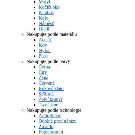
Motýl
Kočičí oko
Panthos
Kolo
Náměstí
Hledí
Nakupujte podle materiálu
Acetát
Kov
Nylon
Plast
Nakupujte podle barvy
Černá
Čirý
Zlatá
Červená
Růžové zlato
Stříbrná
Želví krunýř
Two Tone
Nakupujte podle technologie
Antireflexní
Odolné proti nárazu
Zrcadlo
Fotochromní