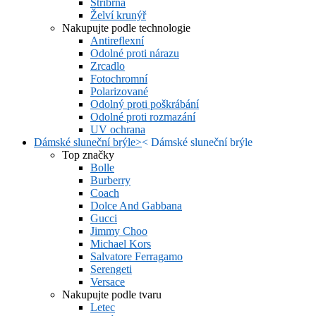
Stříbrná
Želví krunýř
Nakupujte podle technologie
Antireflexní
Odolné proti nárazu
Zrcadlo
Fotochromní
Polarizované
Odolný proti poškrábání
Odolné proti rozmazání
UV ochrana
Dámské sluneční brýle
>
<
Dámské sluneční brýle
Top značky
Bolle
Burberry
Coach
Dolce And Gabbana
Gucci
Jimmy Choo
Michael Kors
Salvatore Ferragamo
Serengeti
Versace
Nakupujte podle tvaru
Letec