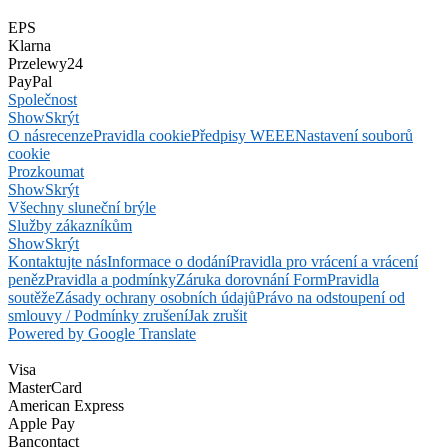
EPS
Klarna
Przelewy24
PayPal
Společnost
Show
Skrýt
O nás
recenze
Pravidla cookie
Předpisy WEEE
Nastavení souborů
cookie
Prozkoumat
Show
Skrýt
Všechny sluneční brýle
Služby zákazníkům
Show
Skrýt
Kontaktujte nás
Informace o dodání
Pravidla pro vrácení a vrácení
peněz
Pravidla a podmínky
Záruka dorovnání Form
Pravidla
soutěže
Zásady ochrany osobních údajů
Právo na odstoupení od
smlouvy / Podmínky zrušení
Jak zrušit
Powered by Google Translate
Visa
MasterCard
American Express
Apple Pay
Bancontact