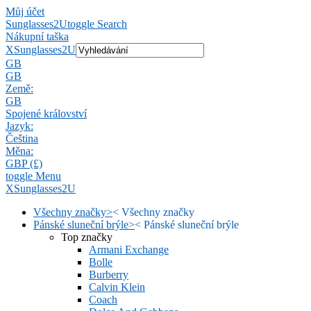
Můj účet
Sunglasses2U
toggle Search
Nákupní taška
X
Sunglasses2U
GB
GB
Země:
GB
Spojené království
Jazyk:
Čeština
Měna:
GBP (£)
toggle Menu
X
Sunglasses2U
Všechny značky
>
<
Všechny značky
Pánské sluneční brýle
>
<
Pánské sluneční brýle
Top značky
Armani Exchange
Bolle
Burberry
Calvin Klein
Coach