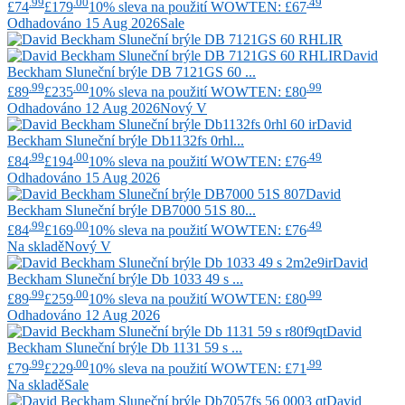
.99
.00
.49
£74
£179
10% sleva na použití WOWTEN: £67
Odhadováno 15 Aug 2026
Sale
David
Beckham
Sluneční brýle DB 7121GS 60 ...
.99
.00
.99
£89
£235
10% sleva na použití WOWTEN: £80
Odhadováno 12 Aug 2026
Nový V
David
Beckham
Sluneční brýle Db1132fs 0rhl...
.99
.00
.49
£84
£194
10% sleva na použití WOWTEN: £76
Odhadováno 15 Aug 2026
David
Beckham
Sluneční brýle DB7000 51S 80...
.99
.00
.49
£84
£169
10% sleva na použití WOWTEN: £76
Na skladě
Nový V
David
Beckham
Sluneční brýle Db 1033 49 s ...
.99
.00
.99
£89
£259
10% sleva na použití WOWTEN: £80
Odhadováno 12 Aug 2026
David
Beckham
Sluneční brýle Db 1131 59 s ...
.99
.00
.99
£79
£229
10% sleva na použití WOWTEN: £71
Na skladě
Sale
David