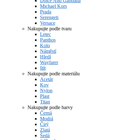
Dolce And Gabbana
Michael Kors
Prada
Serengeti
Versace
Nakupujte podle tvaru
Letec
Panthos
Kolo
Náměstí
Hledí
Wayfarer
štít
Nakupujte podle materiálu
Acetát
Kov
Nylon
Plast
Titan
Nakupujte podle barvy
Černá
Modrá
Čirý
Zlatá
Šedá