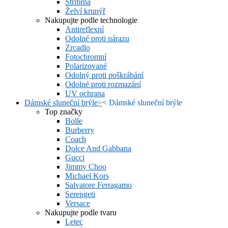
Stříbrná
Želví krunýř
Nakupujte podle technologie
Antireflexní
Odolné proti nárazu
Zrcadlo
Fotochromní
Polarizované
Odolný proti poškrábání
Odolné proti rozmazání
UV ochrana
Dámské sluneční brýle
>
<
Dámské sluneční brýle
Top značky
Bolle
Burberry
Coach
Dolce And Gabbana
Gucci
Jimmy Choo
Michael Kors
Salvatore Ferragamo
Serengeti
Versace
Nakupujte podle tvaru
Letec