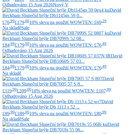
Odhadováno 15 Aug 2026
Nový V
David
Beckham
Sluneční brýle Db1145gs 59 0...
.99
.00
.29
£76
£179
10% sleva na použití WOWTEN: £69
Na skladě
Sale
David
Beckham
Sluneční brýle DB7099S 52 08...
.99
.00
.49
£84
£179
10% sleva na použití WOWTEN: £76
Odhadováno 15 Aug 2026
David
Beckham
Sluneční brýle DB1060S 57 03...
.99
.00
.49
£84
£179
10% sleva na použití WOWTEN: £76
Na skladě
David
Beckham
Sluneční brýle DB7005 57 S 8...
.99
.00
.99
£119
£209
10% sleva na použití WOWTEN: £107
Odhadováno 15 Aug 2026
David
Beckham
Sluneční brýle Db 1113 s 52 ...
.99
.00
.99
£89
£189
10% sleva na použití WOWTEN: £80
Na skladě
Sale
David
Beckham
Sluneční brýle DB7019s 55 06...