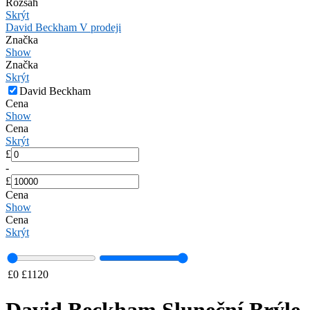
Rozsah
Skrýt
David Beckham V prodeji
Značka
Show
Značka
Skrýt
David Beckham
Cena
Show
Cena
Skrýt
£
-
£
Cena
Show
Cena
Skrýt
£
0
£
1120