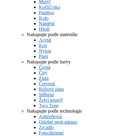
Motýl
Kočičí oko
Panthos
Kolo
Náměstí
Hledí
Nakupujte podle materiálu
Acetát
Kov
Nylon
Plast
Nakupujte podle barvy
Černá
Čirý
Zlatá
Červená
Růžové zlato
Stříbrná
Želví krunýř
Two Tone
Nakupujte podle technologie
Antireflexní
Odolné proti nárazu
Zrcadlo
Fotochromní