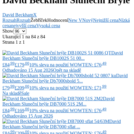
David Beckham Sluneční Brýle
David Beckham
X
Rozsah
Rozsah
Žebříček
Hodnocení
New V
Nový
Nejnižší cena
Nízká
cena
nejvyšší cena
Vysoká cena
Show
Ukazující 1 na 84 z 84
Strana 1 z 1
David
Beckham
Sluneční brýle DB1002S 51 00...
.99
.00
.49
£84
£179
10% sleva na použití WOWTEN: £76
Odhadováno 15 Aug 2026
Opět na skladě
David
Beckham
Sluneční brýle Db7000sbold 5...
.99
.00
.99
£79
£209
10% sleva na použití WOWTEN: £71
Na skladě
Sale
David
Beckham
Sluneční brýle DB7000 51S 2M...
.99
.00
.49
£84
£169
10% sleva na použití WOWTEN: £76
Odhadováno 15 Aug 2026
David
Beckham
Sluneční brýle DB7000 sflat ...
.99
.00
.49
£84
£209
10% sleva na použití WOWTEN: £76