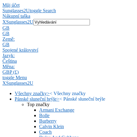
Můj účet
Sunglasses2U
toggle Search
Nákupní taška
X
Sunglasses2U
GB
GB
Země:
GB
Spojené království
Jazyk:
Čeština
Měna:
GBP (£)
toggle Menu
X
Sunglasses2U
Všechny značky
>
<
Všechny značky
Pánské sluneční brýle
>
<
Pánské sluneční brýle
Top značky
Armani Exchange
Bolle
Burberry
Calvin Klein
Coach