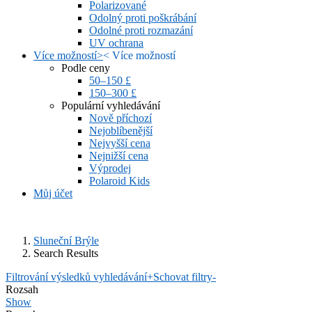
Polarizované
Odolný proti poškrábání
Odolné proti rozmazání
UV ochrana
Více možností
>
<
Více možností
Podle ceny
50–150 £
150–300 £
Populární vyhledávání
Nově příchozí
Nejoblíbenější
Nejvyšší cena
Nejnižší cena
Výprodej
Polaroid Kids
Můj účet
Sluneční Brýle
Search Results
Filtrování výsledků vyhledávání
+
Schovat filtry
-
Rozsah
Show