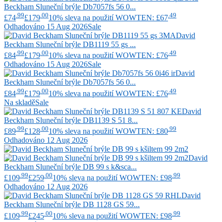
Beckham
Sluneční brýle Db7057fs 56 0...
.99
.00
.49
£74
£179
10% sleva na použití WOWTEN: £67
Odhadováno 15 Aug 2026
Sale
David
Beckham
Sluneční brýle DB1119 55 gs ...
.99
.00
.49
£84
£179
10% sleva na použití WOWTEN: £76
Odhadováno 15 Aug 2026
Sale
David
Beckham
Sluneční brýle Db7057fs 56 0...
.99
.00
.49
£84
£179
10% sleva na použití WOWTEN: £76
Na skladě
Sale
David
Beckham
Sluneční brýle DB1139 S 51 8...
.99
.00
.99
£89
£128
10% sleva na použití WOWTEN: £80
Odhadováno 12 Aug 2026
David
Beckham
Sluneční brýle DB 99 s k&sca...
.99
.00
.99
£109
£259
10% sleva na použití WOWTEN: £98
Odhadováno 12 Aug 2026
David
Beckham
Sluneční brýle DB 1128 GS 59...
.99
.00
.99
£109
£245
10% sleva na použití WOWTEN: £98