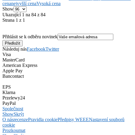
cena
nejvyšší cena
Vysoká cena
Show
Ukazující 1 na 84 z 84
Strana 1 z 1
Přihlásit se k odběru novinek
Následuj nás
Facebook
Twitter
Visa
MasterCard
American Express
Apple Pay
Bancontact
EPS
Klarna
Przelewy24
PayPal
Společnost
Show
Skrýt
O nás
recenze
Pravidla cookie
Předpisy WEEE
Nastavení souborů
cookie
Prozkoumat