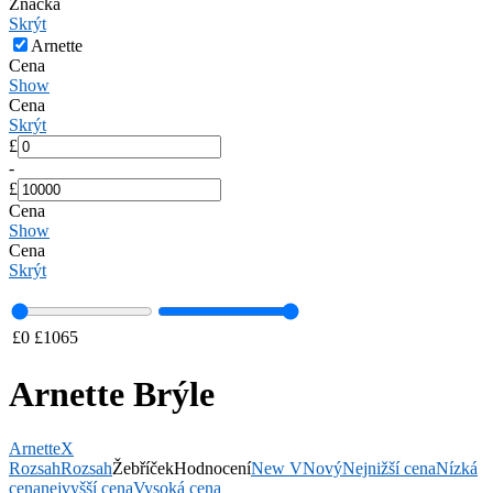
Značka
Skrýt
Arnette
Cena
Show
Cena
Skrýt
£
-
£
Cena
Show
Cena
Skrýt
£
0
£
1065
Arnette Brýle
Arnette
X
Rozsah
Rozsah
Žebříček
Hodnocení
New V
Nový
Nejnižší cena
Nízká
cena
nejvyšší cena
Vysoká cena