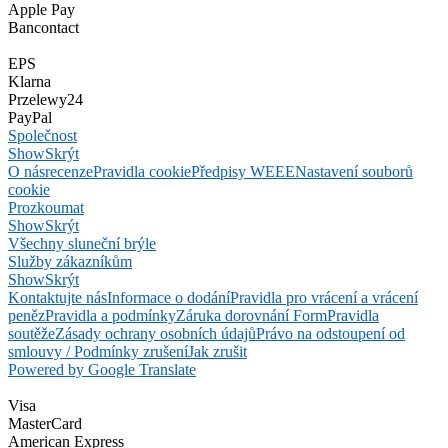
Apple Pay
Bancontact
EPS
Klarna
Przelewy24
PayPal
Společnost
Show
Skrýt
O nás
recenze
Pravidla cookie
Předpisy WEEE
Nastavení souborů
cookie
Prozkoumat
Show
Skrýt
Všechny sluneční brýle
Služby zákazníkům
Show
Skrýt
Kontaktujte nás
Informace o dodání
Pravidla pro vrácení a vrácení
peněz
Pravidla a podmínky
Záruka dorovnání Form
Pravidla
soutěže
Zásady ochrany osobních údajů
Právo na odstoupení od
smlouvy / Podmínky zrušení
Jak zrušit
Powered by Google Translate
Visa
MasterCard
American Express