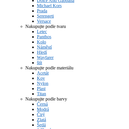
Dolce And Gabbana
Michael Kors
Prada
Serengeti
Versace
Nakupujte podle tvaru
Letec
Panthos
Kolo
Náměstí
Hledí
Wayfarer
štít
Nakupujte podle materiálu
Acetát
Kov
Nylon
Plast
Titan
Nakupujte podle barvy
Černá
Modrá
Čirý
Zlatá
Šedá