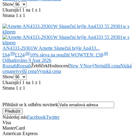
Show
Ukazující 1 na 1 z 1
Strana 1 z 1
AN4333-29301W
Arnette
Sluneční brýle An433...
.99
.00
.49
£64
£124
10% sleva na použití WOWTEN: £58
Odhadováno 9 Aug 2026
Rozsah
Rozsah
Žebříček
Hodnocení
New V
Nový
Nejnižší cena
Nízká
cena
nejvyšší cena
Vysoká cena
Show
Ukazující 1 na 1 z 1
Strana 1 z 1
Přihlásit se k odběru novinek
Následuj nás
Facebook
Twitter
Visa
MasterCard
American Express