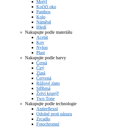
Motýl
Kočičí oko
Panthos
Kolo
Náměstí
Hledí
Nakupujte podle materiálu
Acetát
Kov
Nylon
Plast
Nakupujte podle barvy
Černá
Čirý
Zlatá
Červená
Růžové zlato
Stříbrná
Želví krunýř
Two Tone
Nakupujte podle technologie
Antireflexní
Odolné proti nárazu
Zrcadlo
Fotochromní