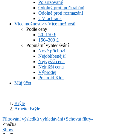
Polarizované
Odolný proti poškrábání
Odolné proti rozmazání
UV ochrana
Více možností
>
<
Více možností
Podle ceny
50–150 £
150–300 £
Populární vyhledávání
Nově příchozí
Nejoblíbenější
Nejvyšší cena
Nejnižší cena
Výprodej
Polaroid Kids
Můj účet
Brýle
Arnette Brýle
Filtrování výsledků vyhledávání
+
Schovat filtry
-
Značka
Show