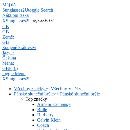
Můj účet
Sunglasses2U
toggle Search
Nákupní taška
X
Sunglasses2U
GB
GB
Země:
GB
Spojené království
Jazyk:
Čeština
Měna:
GBP (£)
toggle Menu
X
Sunglasses2U
Všechny značky
>
<
Všechny značky
Pánské sluneční brýle
>
<
Pánské sluneční brýle
Top značky
Armani Exchange
Bolle
Burberry
Calvin Klein
Coach