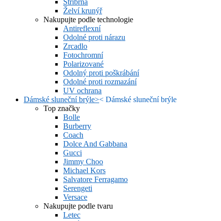
Stříbrná
Želví krunýř
Nakupujte podle technologie
Antireflexní
Odolné proti nárazu
Zrcadlo
Fotochromní
Polarizované
Odolný proti poškrábání
Odolné proti rozmazání
UV ochrana
Dámské sluneční brýle
>
<
Dámské sluneční brýle
Top značky
Bolle
Burberry
Coach
Dolce And Gabbana
Gucci
Jimmy Choo
Michael Kors
Salvatore Ferragamo
Serengeti
Versace
Nakupujte podle tvaru
Letec