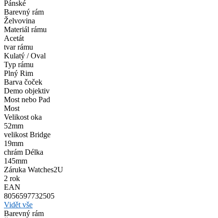
Pánské
Barevný rám
Želvovina
Materiál rámu
Acetát
tvar rámu
Kulatý / Oval
Typ rámu
Plný Rim
Barva čoček
Demo objektiv
Most nebo Pad
Most
Velikost oka
52mm
velikost Bridge
19mm
chrám Délka
145mm
Záruka Watches2U
2 rok
EAN
8056597732505
Vidět vše
Barevný rám