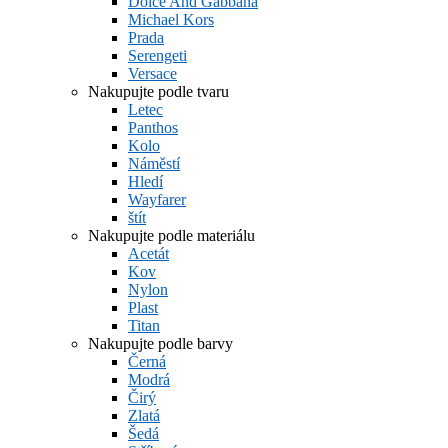
Dolce And Gabbana
Michael Kors
Prada
Serengeti
Versace
Nakupujte podle tvaru
Letec
Panthos
Kolo
Náměstí
Hledí
Wayfarer
štít
Nakupujte podle materiálu
Acetát
Kov
Nylon
Plast
Titan
Nakupujte podle barvy
Černá
Modrá
Čirý
Zlatá
Šedá