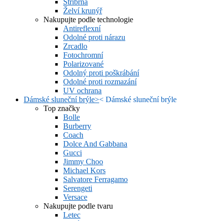
Stříbrná
Želví krunýř
Nakupujte podle technologie
Antireflexní
Odolné proti nárazu
Zrcadlo
Fotochromní
Polarizované
Odolný proti poškrábání
Odolné proti rozmazání
UV ochrana
Dámské sluneční brýle
>
<
Dámské sluneční brýle
Top značky
Bolle
Burberry
Coach
Dolce And Gabbana
Gucci
Jimmy Choo
Michael Kors
Salvatore Ferragamo
Serengeti
Versace
Nakupujte podle tvaru
Letec