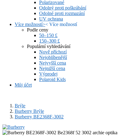
Polarizované
Odolný proti poškrábání
Odolné proti rozmazání
UV ochrana
Více možností
>
<
Více možností
Podle ceny
50–150 £
150–300 £
Populární vyhledávání
Nově příchozí
Nejoblíbenější
Nejvyšší cena
Nejnižší cena
Výprodej
Polaroid Kids
Můj účet
Brýle
Burberry Brýle
Burberry BE2368F-3002