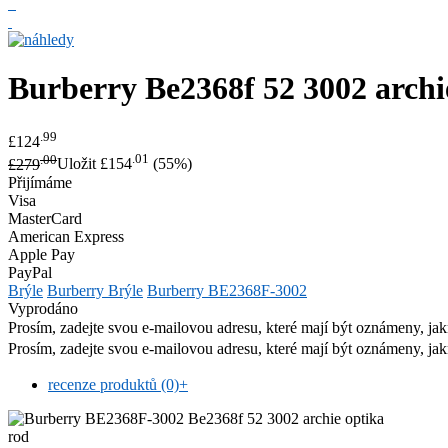
Burberry
Be2368f 52 3002 archi
.99
£124
.00
.01
£279
Uložit £154
(55%)
Přijímáme
Visa
MasterCard
American Express
Apple Pay
PayPal
Brýle
Burberry Brýle
Burberry BE2368F-3002
Vyprodáno
Prosím, zadejte svou e-mailovou adresu, které mají být oznámeny, jak
Prosím, zadejte svou e-mailovou adresu, které mají být oznámeny, jak
recenze produktů (0)
+
rod