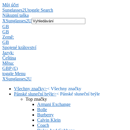
Můj účet
Sunglasses2U
toggle Search
Nákupní taška
X
Sunglasses2U
GB
GB
Země:
GB
Spojené království
Jazyk:
Čeština
Měna:
GBP (£)
toggle Menu
X
Sunglasses2U
Všechny značky
>
<
Všechny značky
Pánské sluneční brýle
>
<
Pánské sluneční brýle
Top značky
Armani Exchange
Bolle
Burberry
Calvin Klein
Coach