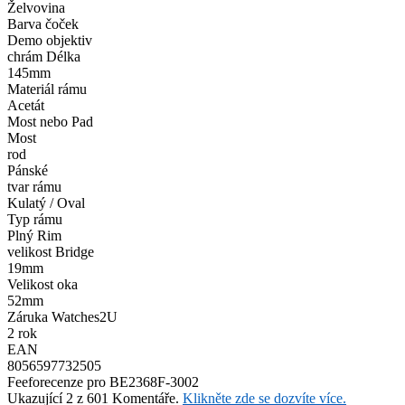
Želvovina
Barva čoček
Demo objektiv
chrám Délka
145mm
Materiál rámu
Acetát
Most nebo Pad
Most
rod
Pánské
tvar rámu
Kulatý / Oval
Typ rámu
Plný Rim
velikost Bridge
19mm
Velikost oka
52mm
Záruka Watches2U
2 rok
EAN
8056597732505
Feefo
recenze pro BE2368F-3002
Ukazující 2 z 601 Komentáře.
Klikněte zde se dozvíte více.