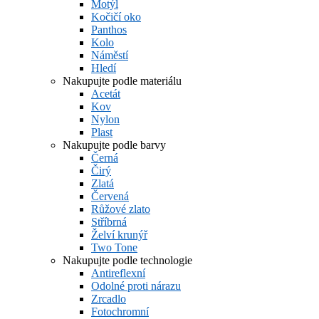
Motýl
Kočičí oko
Panthos
Kolo
Náměstí
Hledí
Nakupujte podle materiálu
Acetát
Kov
Nylon
Plast
Nakupujte podle barvy
Černá
Čirý
Zlatá
Červená
Růžové zlato
Stříbrná
Želví krunýř
Two Tone
Nakupujte podle technologie
Antireflexní
Odolné proti nárazu
Zrcadlo
Fotochromní