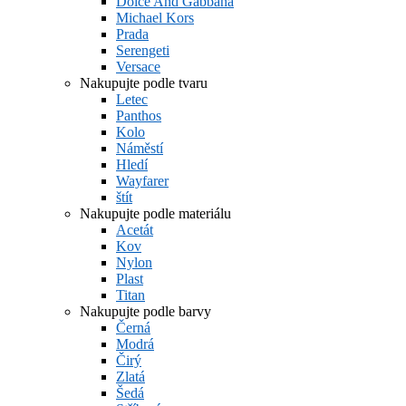
Dolce And Gabbana
Michael Kors
Prada
Serengeti
Versace
Nakupujte podle tvaru
Letec
Panthos
Kolo
Náměstí
Hledí
Wayfarer
štít
Nakupujte podle materiálu
Acetát
Kov
Nylon
Plast
Titan
Nakupujte podle barvy
Černá
Modrá
Čirý
Zlatá
Šedá