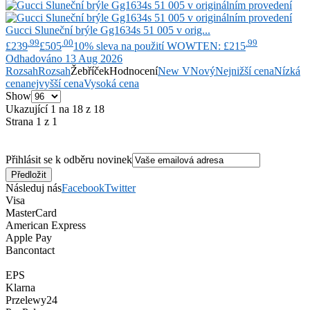
Gucci
Sluneční brýle Gg1634s 51 005 v orig...
.99
.00
.99
£239
£505
10% sleva na použití WOWTEN: £215
Odhadováno 13 Aug 2026
Rozsah
Rozsah
Žebříček
Hodnocení
New V
Nový
Nejnižší cena
Nízká
cena
nejvyšší cena
Vysoká cena
Show
Ukazující 1 na 18 z 18
Strana 1 z 1
Přihlásit se k odběru novinek
Následuj nás
Facebook
Twitter
Visa
MasterCard
American Express
Apple Pay
Bancontact
EPS
Klarna
Przelewy24