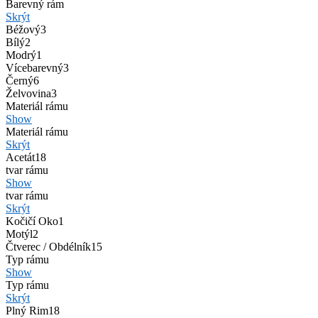
Barevný rám
Skrýt
Béžový
3
Bílý
2
Modrý
1
Vícebarevný
3
Černý
6
Želvovina
3
Materiál rámu
Show
Materiál rámu
Skrýt
Acetát
18
tvar rámu
Show
tvar rámu
Skrýt
Kočičí Oko
1
Motýl
2
Čtverec / Obdélník
15
Typ rámu
Show
Typ rámu
Skrýt
Plný Rim
18