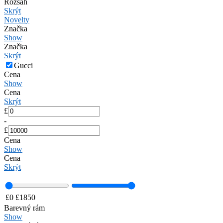
Rozsah
Skrýt
Novelty
Značka
Show
Značka
Skrýt
Gucci
Cena
Show
Cena
Skrýt
£
-
£
Cena
Show
Cena
Skrýt
£
0
£
1850
Barevný rám
Show