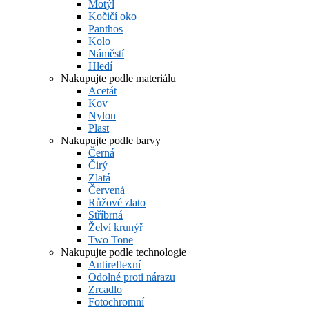
Motýl
Kočičí oko
Panthos
Kolo
Náměstí
Hledí
Nakupujte podle materiálu
Acetát
Kov
Nylon
Plast
Nakupujte podle barvy
Černá
Čirý
Zlatá
Červená
Růžové zlato
Stříbrná
Želví krunýř
Two Tone
Nakupujte podle technologie
Antireflexní
Odolné proti nárazu
Zrcadlo
Fotochromní