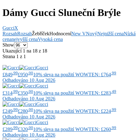
Dámy Gucci Sluneční Brýle
Gucci
X
Rozsah
Rozsah
Žebříček
Hodnocení
New V
Nový
Nejnižší cena
Nízká
cena
nejvyšší cena
Vysoká cena
Show
Ukazující 1 na 18 z 18
Strana 1 z 1
Gucci
.99
.00
.99
£849
£950
10% sleva na použití WOWTEN: £764
Odhadováno 10 Aug 2026
Gucci
.99
.00
.49
£314
£350
10% sleva na použití WOWTEN: £283
Odhadováno 10 Aug 2026
Gucci
.99
.00
.99
£249
£280
10% sleva na použití WOWTEN: £224
Odhadováno 10 Aug 2026
Gucci
.99
.00
.99
£289
£320
10% sleva na použití WOWTEN: £260
Odhadováno 10 Aug 2026