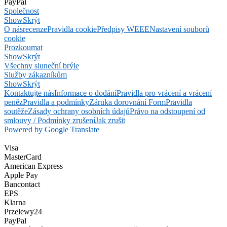
PayPal
Společnost
Show
Skrýt
O nás
recenze
Pravidla cookie
Předpisy WEEE
Nastavení souborů
cookie
Prozkoumat
Show
Skrýt
Všechny sluneční brýle
Služby zákazníkům
Show
Skrýt
Kontaktujte nás
Informace o dodání
Pravidla pro vrácení a vrácení
peněz
Pravidla a podmínky
Záruka dorovnání Form
Pravidla
soutěže
Zásady ochrany osobních údajů
Právo na odstoupení od
smlouvy / Podmínky zrušení
Jak zrušit
Powered by Google Translate
Visa
MasterCard
American Express
Apple Pay
Bancontact
EPS
Klarna
Przelewy24
PayPal