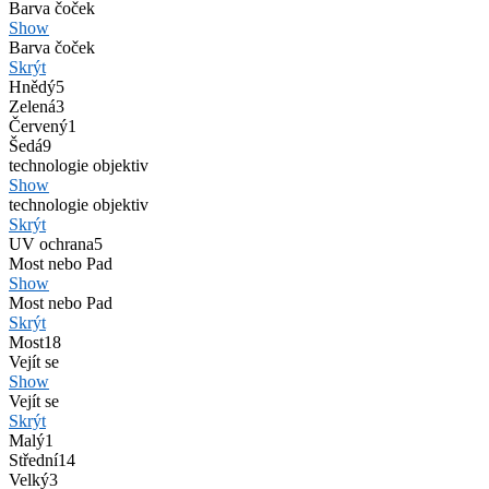
Barva čoček
Show
Barva čoček
Skrýt
Hnědý
5
Zelená
3
Červený
1
Šedá
9
technologie objektiv
Show
technologie objektiv
Skrýt
UV ochrana
5
Most nebo Pad
Show
Most nebo Pad
Skrýt
Most
18
Vejít se
Show
Vejít se
Skrýt
Malý
1
Střední
14
Velký
3