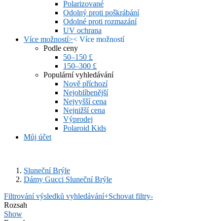
Polarizované
Odolný proti poškrábání
Odolné proti rozmazání
UV ochrana
Více možností
>
<
Více možností
Podle ceny
50–150 £
150–300 £
Populární vyhledávání
Nově příchozí
Nejoblíbenější
Nejvyšší cena
Nejnižší cena
Výprodej
Polaroid Kids
Můj účet
Sluneční Brýle
Dámy Gucci Sluneční Brýle
Filtrování výsledků vyhledávání
+
Schovat filtry
-
Rozsah
Show