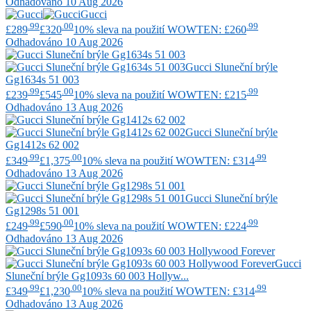
Odhadováno 10 Aug 2026
Gucci
.99
.00
.99
£289
£320
10% sleva na použití WOWTEN: £260
Odhadováno 10 Aug 2026
Gucci
Sluneční brýle
Gg1634s 51 003
.99
.00
.99
£239
£545
10% sleva na použití WOWTEN: £215
Odhadováno 13 Aug 2026
Gucci
Sluneční brýle
Gg1412s 62 002
.99
.00
.99
£349
£1,375
10% sleva na použití WOWTEN: £314
Odhadováno 13 Aug 2026
Gucci
Sluneční brýle
Gg1298s 51 001
.99
.00
.99
£249
£590
10% sleva na použití WOWTEN: £224
Odhadováno 13 Aug 2026
Gucci
Sluneční brýle Gg1093s 60 003 Hollyw...
.99
.00
.99
£349
£1,230
10% sleva na použití WOWTEN: £314
Odhadováno 13 Aug 2026