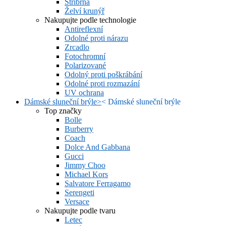
Stříbrná
Želví krunýř
Nakupujte podle technologie
Antireflexní
Odolné proti nárazu
Zrcadlo
Fotochromní
Polarizované
Odolný proti poškrábání
Odolné proti rozmazání
UV ochrana
Dámské sluneční brýle
>
<
Dámské sluneční brýle
Top značky
Bolle
Burberry
Coach
Dolce And Gabbana
Gucci
Jimmy Choo
Michael Kors
Salvatore Ferragamo
Serengeti
Versace
Nakupujte podle tvaru
Letec