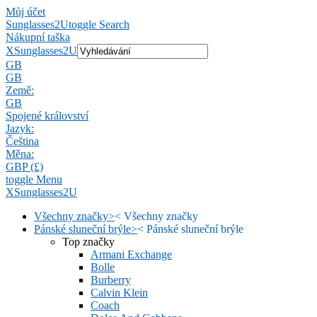
Můj účet
Sunglasses2U
toggle Search
Nákupní taška
X
Sunglasses2U
GB
GB
Země:
GB
Spojené království
Jazyk:
Čeština
Měna:
GBP (£)
toggle Menu
X
Sunglasses2U
Všechny značky
>
<
Všechny značky
Pánské sluneční brýle
>
<
Pánské sluneční brýle
Top značky
Armani Exchange
Bolle
Burberry
Calvin Klein
Coach