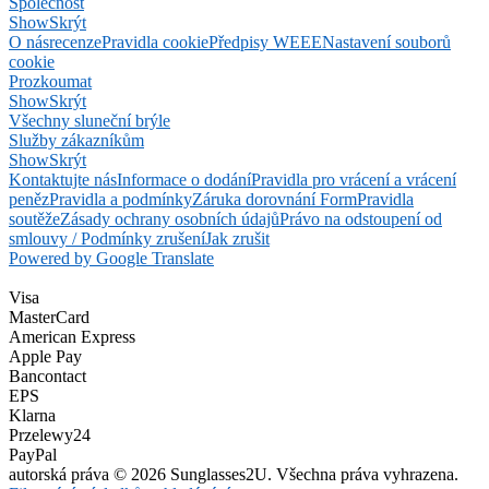
Společnost
Show
Skrýt
O nás
recenze
Pravidla cookie
Předpisy WEEE
Nastavení souborů
cookie
Prozkoumat
Show
Skrýt
Všechny sluneční brýle
Služby zákazníkům
Show
Skrýt
Kontaktujte nás
Informace o dodání
Pravidla pro vrácení a vrácení
peněz
Pravidla a podmínky
Záruka dorovnání Form
Pravidla
soutěže
Zásady ochrany osobních údajů
Právo na odstoupení od
smlouvy / Podmínky zrušení
Jak zrušit
Powered by Google Translate
Visa
MasterCard
American Express
Apple Pay
Bancontact
EPS
Klarna
Przelewy24
PayPal
autorská práva © 2026 Sunglasses2U. Všechna práva vyhrazena.