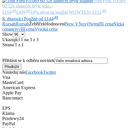
Tom Ford
Ft1089
60 52e sluneční brýle sola...
.99
.00
.99
£169
£499
10% sleva na použití WOWTEN: £152
.49
K dispozici Použité od £144
Rozsah
Rozsah
Žebříček
Hodnocení
New V
Nový
Nejnižší cena
Nízká
cena
nejvyšší cena
Vysoká cena
Show
Ukazující 1 na 3 z 3
Strana 1 z 1
Přihlásit se k odběru novinek
Následuj nás
Facebook
Twitter
Visa
MasterCard
American Express
Apple Pay
Bancontact
EPS
Klarna
Przelewy24
PayPal