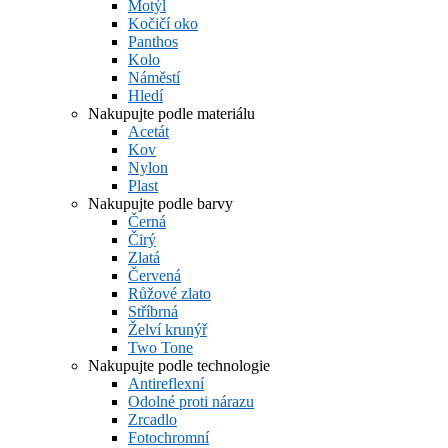
Motýl
Kočičí oko
Panthos
Kolo
Náměstí
Hledí
Nakupujte podle materiálu
Acetát
Kov
Nylon
Plast
Nakupujte podle barvy
Černá
Čirý
Zlatá
Červená
Růžové zlato
Stříbrná
Želví krunýř
Two Tone
Nakupujte podle technologie
Antireflexní
Odolné proti nárazu
Zrcadlo
Fotochromní