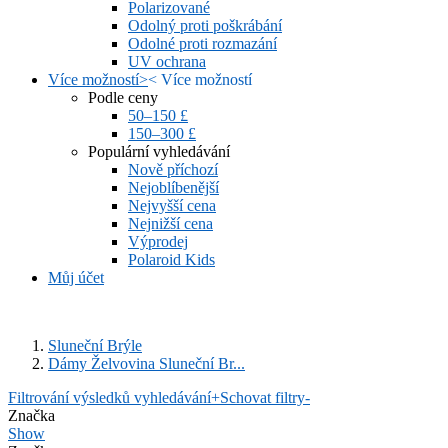
Polarizované
Odolný proti poškrábání
Odolné proti rozmazání
UV ochrana
Více možností
>
<
Více možností
Podle ceny
50–150 £
150–300 £
Populární vyhledávání
Nově příchozí
Nejoblíbenější
Nejvyšší cena
Nejnižší cena
Výprodej
Polaroid Kids
Můj účet
Sluneční Brýle
Dámy Želvovina Sluneční Br...
Filtrování výsledků vyhledávání
+
Schovat filtry
-
Značka
Show