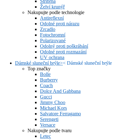
Stříbrná
Želví krunýř
Nakupujte podle technologie
Antireflexní
Odolné proti nárazu
Zrcadlo
Fotochromní
Polarizované
Odolný proti poškrábání
Odolné proti rozmazání
UV ochrana
Dámské sluneční brýle
>
<
Dámské sluneční brýle
Top značky
Bolle
Burberry
Coach
Dolce And Gabbana
Gucci
Jimmy Choo
Michael Kors
Salvatore Ferragamo
Serengeti
Versace
Nakupujte podle tvaru
Letec