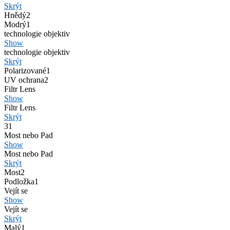
Skrýt
Hnědý
2
Modrý
1
technologie objektiv
Show
technologie objektiv
Skrýt
Polarizované
1
UV ochrana
2
Filtr Lens
Show
Filtr Lens
Skrýt
3
1
Most nebo Pad
Show
Most nebo Pad
Skrýt
Most
2
Podložka
1
Vejít se
Show
Vejít se
Skrýt
Malý
1