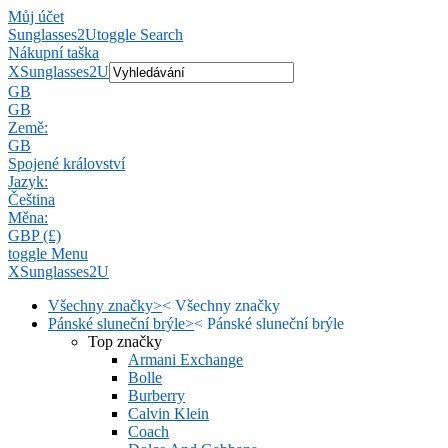
Můj účet
Sunglasses2U
toggle Search
Nákupní taška
X
Sunglasses2U
GB
GB
Země:
GB
Spojené království
Jazyk:
Čeština
Měna:
GBP (£)
toggle Menu
X
Sunglasses2U
Všechny značky
>
<
Všechny značky
Pánské sluneční brýle
>
<
Pánské sluneční brýle
Top značky
Armani Exchange
Bolle
Burberry
Calvin Klein
Coach