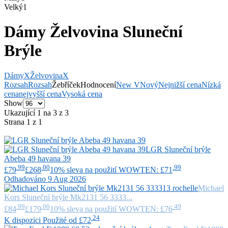
Velký
1
Dámy Želvovina Sluneční
Brýle
Dámy
X
Želvovina
X
Rozsah
Rozsah
Žebříček
Hodnocení
New V
Nový
Nejnižší cena
Nízká
cena
nejvyšší cena
Vysoká cena
Show
Ukazující 1 na 3 z 3
Strana 1 z 1
LGR
Sluneční brýle
Abeba 49 havana 39
.99
.00
.99
£79
£268
10% sleva na použití WOWTEN: £71
Odhadováno 9 Aug 2026
Michael
Kors
Sluneční brýle Mk2131 56 3333...
.99
.00
.49
£84
£179
10% sleva na použití WOWTEN: £76
.24
K dispozici Použité od £72