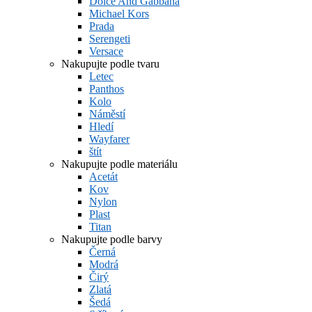
Dolce And Gabbana
Michael Kors
Prada
Serengeti
Versace
Nakupujte podle tvaru
Letec
Panthos
Kolo
Náměstí
Hledí
Wayfarer
štít
Nakupujte podle materiálu
Acetát
Kov
Nylon
Plast
Titan
Nakupujte podle barvy
Černá
Modrá
Čirý
Zlatá
Šedá