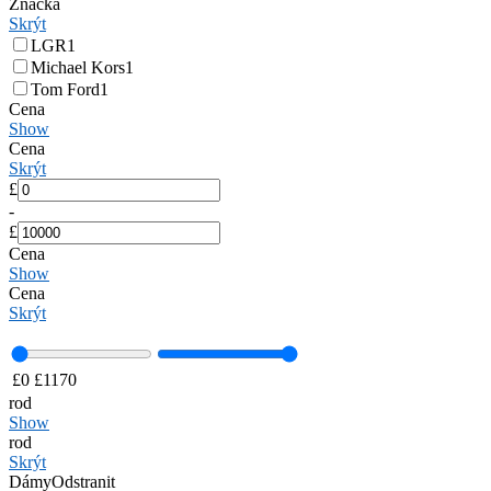
Značka
Skrýt
LGR
1
Michael Kors
1
Tom Ford
1
Cena
Show
Cena
Skrýt
£
-
£
Cena
Show
Cena
Skrýt
£
0
£
1170
rod
Show
rod
Skrýt
Dámy
Odstranit