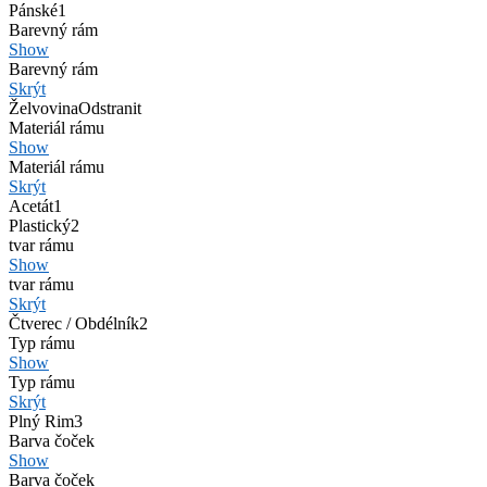
Pánské
1
Barevný rám
Show
Barevný rám
Skrýt
Želvovina
Odstranit
Materiál rámu
Show
Materiál rámu
Skrýt
Acetát
1
Plastický
2
tvar rámu
Show
tvar rámu
Skrýt
Čtverec / Obdélník
2
Typ rámu
Show
Typ rámu
Skrýt
Plný Rim
3
Barva čoček
Show
Barva čoček