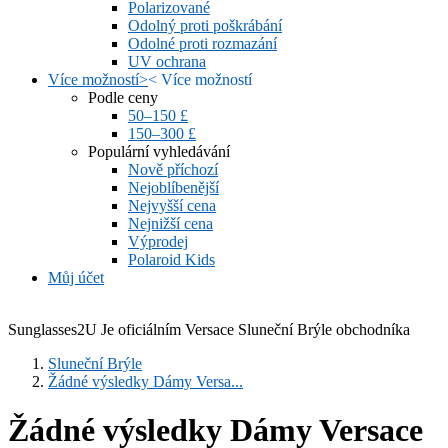
Polarizované
Odolný proti poškrábání
Odolné proti rozmazání
UV ochrana
Více možností
>
<
Více možností
Podle ceny
50–150 £
150–300 £
Populární vyhledávání
Nově příchozí
Nejoblíbenější
Nejvyšší cena
Nejnižší cena
Výprodej
Polaroid Kids
Můj účet
Sunglasses2U Je oficiálním Versace Sluneční Brýle obchodníka
Sluneční Brýle
Žádné výsledky Dámy Versa...
Žádné výsledky Dámy Versace