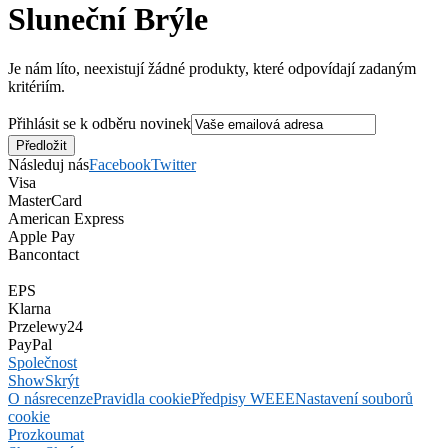
Sluneční Brýle
Je nám líto, neexistují žádné produkty, které odpovídají zadaným
kritériím.
Přihlásit se k odběru novinek
Následuj nás
Facebook
Twitter
Visa
MasterCard
American Express
Apple Pay
Bancontact
EPS
Klarna
Przelewy24
PayPal
Společnost
Show
Skrýt
O nás
recenze
Pravidla cookie
Předpisy WEEE
Nastavení souborů
cookie
Prozkoumat