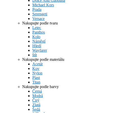
Dolce And Gabbana
Michael Kors
Prada
Serengeti
Versace
Nakupujte podle tvaru
Letec
Panthos
Kolo
Náměstí
Hledí
Wayfarer
štít
Nakupujte podle materiálu
Acetát
Kov
Nylon
Plast
Titan
Nakupujte podle barvy
Černá
Modrá
Čirý
Zlatá
Šedá