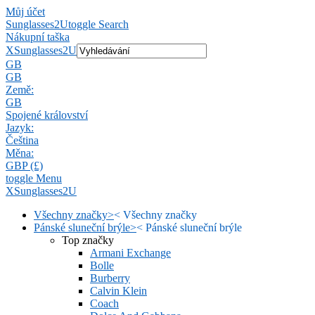
Můj účet
Sunglasses2U
toggle Search
Nákupní taška
X
Sunglasses2U
GB
GB
Země:
GB
Spojené království
Jazyk:
Čeština
Měna:
GBP (£)
toggle Menu
X
Sunglasses2U
Všechny značky
>
<
Všechny značky
Pánské sluneční brýle
>
<
Pánské sluneční brýle
Top značky
Armani Exchange
Bolle
Burberry
Calvin Klein
Coach