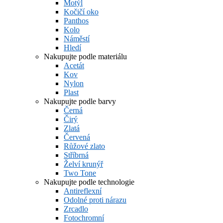
Motýl
Kočičí oko
Panthos
Kolo
Náměstí
Hledí
Nakupujte podle materiálu
Acetát
Kov
Nylon
Plast
Nakupujte podle barvy
Černá
Čirý
Zlatá
Červená
Růžové zlato
Stříbrná
Želví krunýř
Two Tone
Nakupujte podle technologie
Antireflexní
Odolné proti nárazu
Zrcadlo
Fotochromní