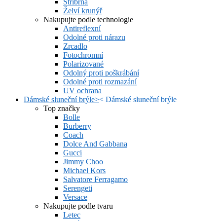
Stříbrná
Želví krunýř
Nakupujte podle technologie
Antireflexní
Odolné proti nárazu
Zrcadlo
Fotochromní
Polarizované
Odolný proti poškrábání
Odolné proti rozmazání
UV ochrana
Dámské sluneční brýle
>
<
Dámské sluneční brýle
Top značky
Bolle
Burberry
Coach
Dolce And Gabbana
Gucci
Jimmy Choo
Michael Kors
Salvatore Ferragamo
Serengeti
Versace
Nakupujte podle tvaru
Letec