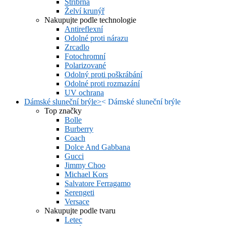
Stříbrná
Želví krunýř
Nakupujte podle technologie
Antireflexní
Odolné proti nárazu
Zrcadlo
Fotochromní
Polarizované
Odolný proti poškrábání
Odolné proti rozmazání
UV ochrana
Dámské sluneční brýle
>
<
Dámské sluneční brýle
Top značky
Bolle
Burberry
Coach
Dolce And Gabbana
Gucci
Jimmy Choo
Michael Kors
Salvatore Ferragamo
Serengeti
Versace
Nakupujte podle tvaru
Letec