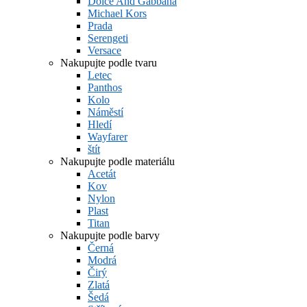
Dolce And Gabbana
Michael Kors
Prada
Serengeti
Versace
Nakupujte podle tvaru
Letec
Panthos
Kolo
Náměstí
Hledí
Wayfarer
štít
Nakupujte podle materiálu
Acetát
Kov
Nylon
Plast
Titan
Nakupujte podle barvy
Černá
Modrá
Čirý
Zlatá
Šedá