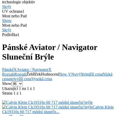
technologie objektiv
Skrýt
UV ochrana
1
Most nebo Pad
Show
Most nebo Pad
Skrýt
Podložka
1
Pánské Aviator / Navigator
Sluneční Brýle
Pánské
X
Aviator / Navigator
X
Rozsah
Rozsah
Žebříček
Hodnocení
New V
Nový
Nejnižší cena
Nízká
cena
nejvyšší cena
Vysoká cena
Show
Ukazující 1 na 1 z 1
Strana 1 z 1
Calvin Klein
Ck19316s 60 717 módní slunečn...