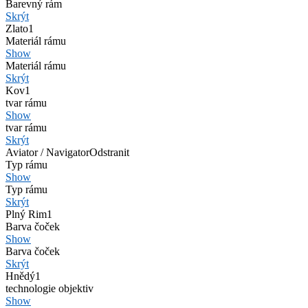
Barevný rám
Skrýt
Zlato
1
Materiál rámu
Show
Materiál rámu
Skrýt
Kov
1
tvar rámu
Show
tvar rámu
Skrýt
Aviator / Navigator
Odstranit
Typ rámu
Show
Typ rámu
Skrýt
Plný Rim
1
Barva čoček
Show
Barva čoček
Skrýt
Hnědý
1
technologie objektiv
Show