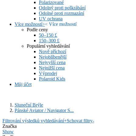
Polarizované
Odolný proti poškrábání
Odolné proti rozmazání
UV ochrana
Více možností
>
<
Více možností
Podle ceny
50–150 £
150–300 £
Populární vyhledávání
Nově příchozí
Nejoblíbenější
Nejvyšší cena
Nejnižší cena
Výprodej
Polaroid Kids
Můj účet
Sluneční Brýle
Pánské Aviator / Navigator S...
Filtrování výsledků vyhledávání
+
Schovat filtry
-
Značka
Show