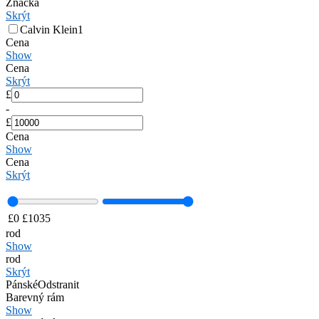
Značka
Skrýt
Calvin Klein
1
Cena
Show
Cena
Skrýt
£
-
£
Cena
Show
Cena
Skrýt
£
0
£
1035
rod
Show
rod
Skrýt
Pánské
Odstranit
Barevný rám
Show