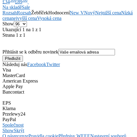
.99
.00
£34
£89
Na skladě
Sale
Rozsah
Rozsah
Žebříček
Hodnocení
New V
Nový
Nejnižší cena
Nízká
cena
nejvyšší cena
Vysoká cena
Show
Ukazující 1 na 1 z 1
Strana 1 z 1
Přihlásit se k odběru novinek
Následuj nás
Facebook
Twitter
Visa
MasterCard
American Express
Apple Pay
Bancontact
EPS
Klarna
Przelewy24
PayPal
Společnost
Show
Skrýt
O nás
recenze
Pravidla cookie
Předpisy WEEE
Nastavení souborů