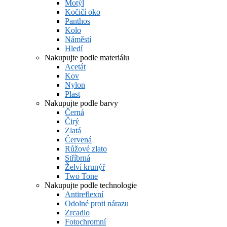
Motýl
Kočičí oko
Panthos
Kolo
Náměstí
Hledí
Nakupujte podle materiálu
Acetát
Kov
Nylon
Plast
Nakupujte podle barvy
Černá
Čirý
Zlatá
Červená
Růžové zlato
Stříbrná
Želví krunýř
Two Tone
Nakupujte podle technologie
Antireflexní
Odolné proti nárazu
Zrcadlo
Fotochromní