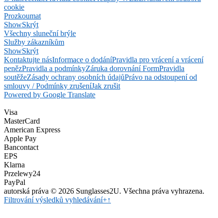
cookie
Prozkoumat
Show
Skrýt
Všechny sluneční brýle
Služby zákazníkům
Show
Skrýt
Kontaktujte nás
Informace o dodání
Pravidla pro vrácení a vrácení
peněz
Pravidla a podmínky
Záruka dorovnání Form
Pravidla
soutěže
Zásady ochrany osobních údajů
Právo na odstoupení od
smlouvy / Podmínky zrušení
Jak zrušit
Powered by Google Translate
Visa
MasterCard
American Express
Apple Pay
Bancontact
EPS
Klarna
Przelewy24
PayPal
autorská práva © 2026 Sunglasses2U. Všechna práva vyhrazena.
Filtrování výsledků vyhledávání
+
↑