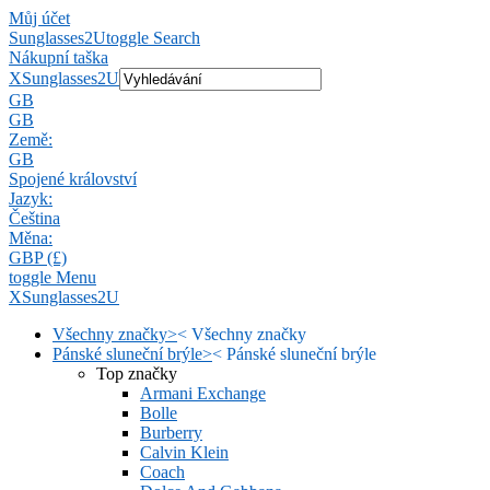
Můj účet
Sunglasses2U
toggle Search
Nákupní taška
X
Sunglasses2U
GB
GB
Země:
GB
Spojené království
Jazyk:
Čeština
Měna:
GBP (£)
toggle Menu
X
Sunglasses2U
Všechny značky
>
<
Všechny značky
Pánské sluneční brýle
>
<
Pánské sluneční brýle
Top značky
Armani Exchange
Bolle
Burberry
Calvin Klein
Coach