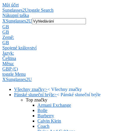
Můj účet
Sunglasses2U
toggle Search
Nákupní taška
X
Sunglasses2U
GB
GB
Země:
GB
Spojené království
Jazyk:
Čeština
Měna:
GBP (£)
toggle Menu
X
Sunglasses2U
Všechny značky
>
<
Všechny značky
Pánské sluneční brýle
>
<
Pánské sluneční brýle
Top značky
Armani Exchange
Bolle
Burberry
Calvin Klein
Coach