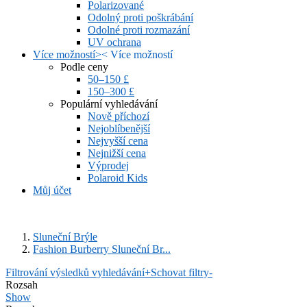
Polarizované
Odolný proti poškrábání
Odolné proti rozmazání
UV ochrana
Více možností
>
<
Více možností
Podle ceny
50–150 £
150–300 £
Populární vyhledávání
Nově příchozí
Nejoblíbenější
Nejvyšší cena
Nejnižší cena
Výprodej
Polaroid Kids
Můj účet
Sluneční Brýle
Fashion Burberry Sluneční Br...
Filtrování výsledků vyhledávání
+
Schovat filtry
-
Rozsah
Show