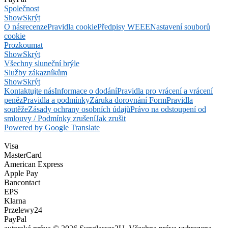
Společnost
Show
Skrýt
O nás
recenze
Pravidla cookie
Předpisy WEEE
Nastavení souborů
cookie
Prozkoumat
Show
Skrýt
Všechny sluneční brýle
Služby zákazníkům
Show
Skrýt
Kontaktujte nás
Informace o dodání
Pravidla pro vrácení a vrácení
peněz
Pravidla a podmínky
Záruka dorovnání Form
Pravidla
soutěže
Zásady ochrany osobních údajů
Právo na odstoupení od
smlouvy / Podmínky zrušení
Jak zrušit
Powered by Google Translate
Visa
MasterCard
American Express
Apple Pay
Bancontact
EPS
Klarna
Przelewy24
PayPal