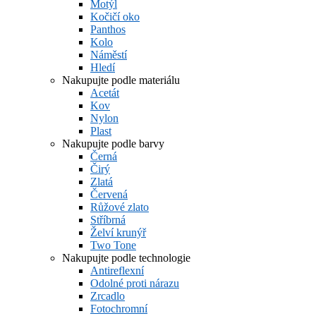
Motýl
Kočičí oko
Panthos
Kolo
Náměstí
Hledí
Nakupujte podle materiálu
Acetát
Kov
Nylon
Plast
Nakupujte podle barvy
Černá
Čirý
Zlatá
Červená
Růžové zlato
Stříbrná
Želví krunýř
Two Tone
Nakupujte podle technologie
Antireflexní
Odolné proti nárazu
Zrcadlo
Fotochromní