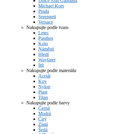
Dolce And Gabbana
Michael Kors
Prada
Serengeti
Versace
Nakupujte podle tvaru
Letec
Panthos
Kolo
Náměstí
Hledí
Wayfarer
štít
Nakupujte podle materiálu
Acetát
Kov
Nylon
Plast
Titan
Nakupujte podle barvy
Černá
Modrá
Čirý
Zlatá
Šedá