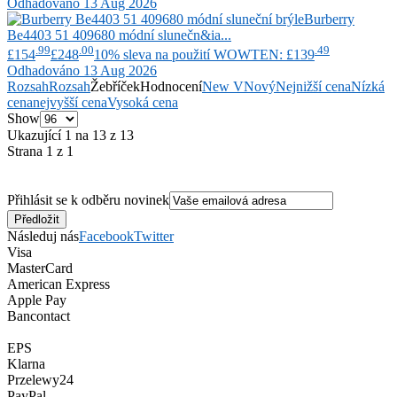
Odhadováno 13 Aug 2026
Burberry
Be4403 51 409680 módní slunečn&ia...
.99
.00
.49
£154
£248
10% sleva na použití WOWTEN: £139
Odhadováno 13 Aug 2026
Rozsah
Rozsah
Žebříček
Hodnocení
New V
Nový
Nejnižší cena
Nízká
cena
nejvyšší cena
Vysoká cena
Show
Ukazující 1 na 13 z 13
Strana 1 z 1
Přihlásit se k odběru novinek
Následuj nás
Facebook
Twitter
Visa
MasterCard
American Express
Apple Pay
Bancontact
EPS
Klarna
Przelewy24
PayPal