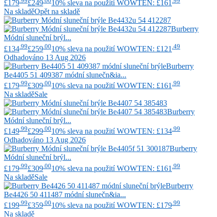
.99
.00
.99
£179
£249
10% sleva na použití WOWTEN: £161
Na skladě
Opět na skladě
Burberry
Módní sluneční brýl...
.99
.00
.49
£134
£259
10% sleva na použití WOWTEN: £121
Odhadováno 13 Aug 2026
Burberry
Be4405 51 409387 módní slunečn&ia...
.99
.00
.99
£179
£309
10% sleva na použití WOWTEN: £161
Na skladě
Sale
Burberry
Módní sluneční brýl...
.99
.00
.99
£149
£299
10% sleva na použití WOWTEN: £134
Odhadováno 13 Aug 2026
Burberry
Módní sluneční brýl...
.99
.00
.99
£179
£309
10% sleva na použití WOWTEN: £161
Na skladě
Sale
Burberry
Be4426 50 411487 módní slunečn&ia...
.99
.00
.99
£199
£359
10% sleva na použití WOWTEN: £179
Na skladě