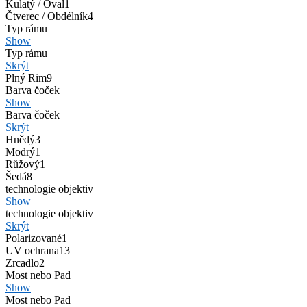
Kulatý / Oval
1
Čtverec / Obdélník
4
Typ rámu
Show
Typ rámu
Skrýt
Plný Rim
9
Barva čoček
Show
Barva čoček
Skrýt
Hnědý
3
Modrý
1
Růžový
1
Šedá
8
technologie objektiv
Show
technologie objektiv
Skrýt
Polarizované
1
UV ochrana
13
Zrcadlo
2
Most nebo Pad
Show
Most nebo Pad