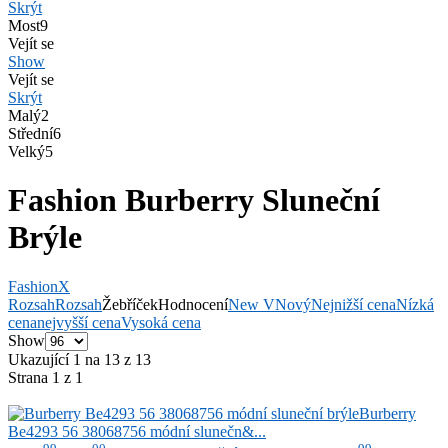
Skrýt
Most
9
Vejít se
Show
Vejít se
Skrýt
Malý
2
Střední
6
Velký
5
Fashion Burberry Sluneční
Brýle
Fashion
X
Rozsah
Rozsah
Žebříček
Hodnocení
New V
Nový
Nejnižší cena
Nízká
cena
nejvyšší cena
Vysoká cena
Show
Ukazující 1 na 13 z 13
Strana 1 z 1
Burberry
Be4293 56 38068756 módní slunečn&...