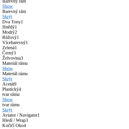
Barevný rám
Show
Barevný rám
Skrýt
Dva Tony
1
Hnědý
1
Modrý
2
Růžový
1
Vícebarevný
1
Zelená
1
Černý
3
Želvovina
3
Materiál rámu
Show
Materiál rámu
Skrýt
Acetát
9
Plastický
4
tvar rámu
Show
tvar rámu
Skrýt
Aviator / Navigator
1
Hledí / Wrap
3
Kočičí Oko
4