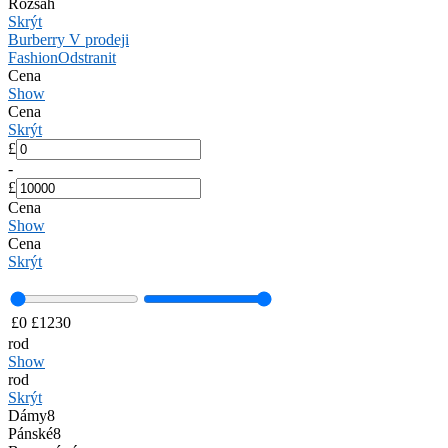
Rozsah
Skrýt
Burberry V prodeji
Fashion
Odstranit
Cena
Show
Cena
Skrýt
£
-
£
Cena
Show
Cena
Skrýt
£
0
£
1230
rod
Show
rod
Skrýt
Dámy
8
Pánské
8