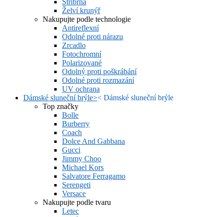
Stříbrná
Želví krunýř
Nakupujte podle technologie
Antireflexní
Odolné proti nárazu
Zrcadlo
Fotochromní
Polarizované
Odolný proti poškrábání
Odolné proti rozmazání
UV ochrana
Dámské sluneční brýle
>
<
Dámské sluneční brýle
Top značky
Bolle
Burberry
Coach
Dolce And Gabbana
Gucci
Jimmy Choo
Michael Kors
Salvatore Ferragamo
Serengeti
Versace
Nakupujte podle tvaru
Letec