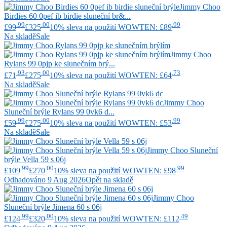
Jimmy Choo
Birdies 60 0pef ib birdie sluneční br&...
.99
.00
.99
£99
£325
10% sleva na použití WOWTEN: £89
Na skladě
Sale
Jimmy Choo
Rylans 99 0pjp ke slunečním brý...
.93
.00
.73
£71
£275
10% sleva na použití WOWTEN: £64
Na skladě
Sale
Jimmy Choo
Sluneční brýle Rylans 99 0vk6 d...
.99
.00
.99
£59
£275
10% sleva na použití WOWTEN: £53
Na skladě
Sale
Jimmy Choo
Sluneční
brýle Vella 59 s 06j
.99
.00
.99
£109
£270
10% sleva na použití WOWTEN: £98
Odhadováno 9 Aug 2026
Opět na skladě
Jimmy Choo
Sluneční brýle Jimena 60 s 06j
.99
.00
.49
£124
£320
10% sleva na použití WOWTEN: £112