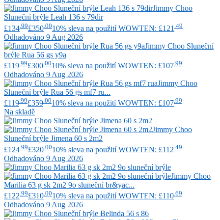
Jimmy Choo
Sluneční brýle Leah 136 s 79dir
.99
.00
.49
£134
£350
10% sleva na použití WOWTEN: £121
Odhadováno 9 Aug 2026
Jimmy Choo
Sluneční
brýle Rua 56 gs y9a
.99
.00
.99
£119
£300
10% sleva na použití WOWTEN: £107
Odhadováno 9 Aug 2026
Jimmy Choo
Sluneční brýle Rua 56 gs mf7 ru...
.99
.00
.99
£119
£359
10% sleva na použití WOWTEN: £107
Na skladě
Jimmy Choo
Sluneční brýle Jimena 60 s 2m2
.99
.00
.49
£124
£320
10% sleva na použití WOWTEN: £112
Odhadováno 9 Aug 2026
Jimmy Choo
Marilia 63 g sk 2m2 9o sluneční br&yac...
.99
.00
.69
£122
£310
10% sleva na použití WOWTEN: £110
Odhadováno 9 Aug 2026