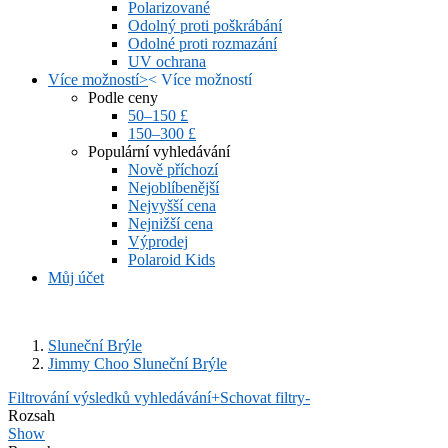
Polarizované
Odolný proti poškrábání
Odolné proti rozmazání
UV ochrana
Více možností
>
<
Více možností
Podle ceny
50–150 £
150–300 £
Populární vyhledávání
Nově příchozí
Nejoblíbenější
Nejvyšší cena
Nejnižší cena
Výprodej
Polaroid Kids
Můj účet
Sluneční Brýle
Jimmy Choo Sluneční Brýle
Filtrování výsledků vyhledávání
+
Schovat filtry
-
Rozsah
Show