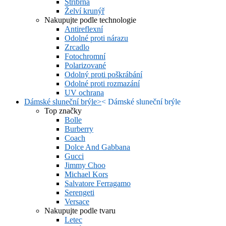
Stříbrná
Želví krunýř
Nakupujte podle technologie
Antireflexní
Odolné proti nárazu
Zrcadlo
Fotochromní
Polarizované
Odolný proti poškrábání
Odolné proti rozmazání
UV ochrana
Dámské sluneční brýle
>
<
Dámské sluneční brýle
Top značky
Bolle
Burberry
Coach
Dolce And Gabbana
Gucci
Jimmy Choo
Michael Kors
Salvatore Ferragamo
Serengeti
Versace
Nakupujte podle tvaru
Letec