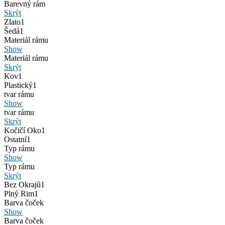
Barevný rám
Skrýt
Zlato
1
Šedá
1
Materiál rámu
Show
Materiál rámu
Skrýt
Kov
1
Plastický
1
tvar rámu
Show
tvar rámu
Skrýt
Kočičí Oko
1
Ostatní
1
Typ rámu
Show
Typ rámu
Skrýt
Bez Okrajů
1
Plný Rim
1
Barva čoček
Show
Barva čoček