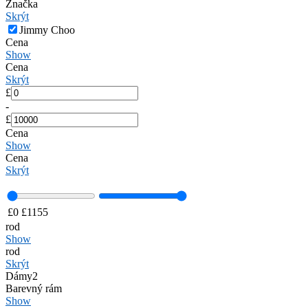
Značka
Skrýt
Jimmy Choo
Cena
Show
Cena
Skrýt
£
-
£
Cena
Show
Cena
Skrýt
£
0
£
1155
rod
Show
rod
Skrýt
Dámy
2
Barevný rám
Show