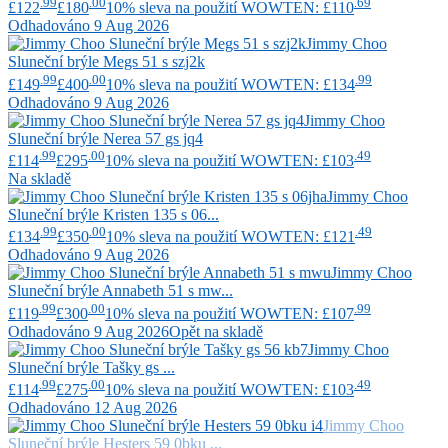
.99
.00
.69
£122
£180
10% sleva na použití WOWTEN: £110
Odhadováno 9 Aug 2026
Jimmy Choo
Sluneční brýle Megs 51 s szj2k
.99
.00
.99
£149
£400
10% sleva na použití WOWTEN: £134
Odhadováno 9 Aug 2026
Jimmy Choo
Sluneční brýle Nerea 57 gs jq4
.99
.00
.49
£114
£295
10% sleva na použití WOWTEN: £103
Na skladě
Jimmy Choo
Sluneční brýle Kristen 135 s 06...
.99
.00
.49
£134
£350
10% sleva na použití WOWTEN: £121
Odhadováno 9 Aug 2026
Jimmy Choo
Sluneční brýle Annabeth 51 s mw...
.99
.00
.99
£119
£300
10% sleva na použití WOWTEN: £107
Odhadováno 9 Aug 2026
Opět na skladě
Jimmy Choo
Sluneční brýle Tašky gs ...
.99
.00
.49
£114
£275
10% sleva na použití WOWTEN: £103
Odhadováno 12 Aug 2026
Jimmy Choo
Sluneční brýle Hesters 59 0bku ...