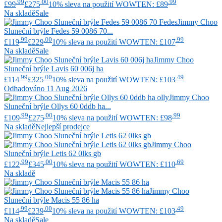
.99
.00
.99
£99
£275
10% sleva na použití WOWTEN: £89
Na skladě
Sale
Jimmy Choo
Sluneční brýle Fedes 59 0086 70...
.99
.00
.99
£119
£229
10% sleva na použití WOWTEN: £107
Na skladě
Sale
Jimmy Choo
Sluneční brýle Lavis 60 006j ha
.99
.00
.49
£114
£325
10% sleva na použití WOWTEN: £103
Odhadováno 11 Aug 2026
Jimmy Choo
Sluneční brýle Ollys 60 0ddb ha...
.99
.00
.99
£109
£275
10% sleva na použití WOWTEN: £98
Na skladě
Nejlepší prodejce
Jimmy Choo
Sluneční brýle Letis 62 0lks gb
.99
.00
.69
£122
£345
10% sleva na použití WOWTEN: £110
Na skladě
Jimmy Choo
Sluneční brýle Macis 55 86 ha
.99
.00
.49
£114
£239
10% sleva na použití WOWTEN: £103
Na skladě
Sale