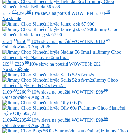
Jimmy Choo
Sluneční brýle Belinda 56 s 86
.99
.00
.49
£114
£295
10% sleva na použití WOWTEN: £103
Na skladě
Jimmy Choo
Sluneční brýle Jaime g sk 67 90...
.99
.00
.49
£124
£250
10% sleva na použití WOWTEN: £112
Odhadováno 9 Aug 2026
Jimmy Choo
Sluneční brýle Nadias 56 0mu1 u...
.99
.00
.99
£69
£229
10% sleva na použití WOWTEN: £62
Na skladě
Sale
Jimmy Choo
Sluneční brýle Scilla 52 s fwm2...
.99
.00
.99
£109
£260
10% sleva na použití WOWTEN: £98
Odhadováno 9 Aug 2026
Jimmy Choo
Sluneční
brýle Olly 60s j7d
.99
.00
.99
£109
£235
10% sleva na použití WOWTEN: £98
Odhadováno 9 Aug 2026
Jimmy Choo