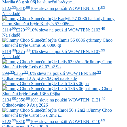
Marilia 63 g sk 06j ha sluneční br&yac...
.99
.00
.69
£122
£310
10% sleva na použití WOWTEN: £110
Na skladě
Jimmy
Choo
Sluneční brýle Karlyfs 57 0086 ...
.99
.00
.49
£114
£229
10% sleva na použití WOWTEN: £103
Na skladě
Jimmy Choo
Sluneční brýle Camis 56 0086 qt
.99
.00
.99
£119
£275
10% sleva na použití WOWTEN: £107
Na skladě
Jimmy Choo
Sluneční brýle Letis 62 02m2 9o
.99
.00
.99
£99
£355
10% sleva na použití WOWTEN: £89
Odhadováno 12 Aug 2026
Opět na skladě
Jimmy Choo
Sluneční brýle Leah 136 s 06jha
.99
.00
.49
£134
£350
10% sleva na použití WOWTEN: £121
Odhadováno 9 Aug 2026
Jimmy Choo
Sluneční brýle Carol 56 s 2m2 i...
.99
.00
.69
£122
£310
10% sleva na použití WOWTEN: £110
Odhadováno 9 Aug 2026