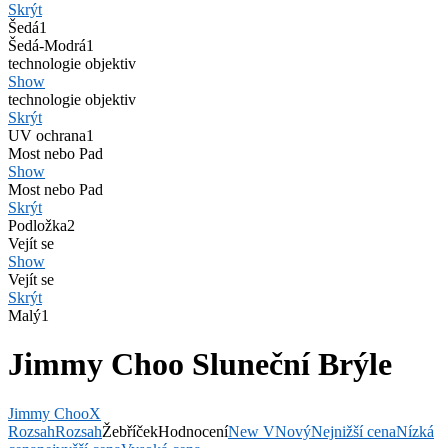
Skrýt
Šedá
1
Šedá-Modrá
1
technologie objektiv
Show
technologie objektiv
Skrýt
UV ochrana
1
Most nebo Pad
Show
Most nebo Pad
Skrýt
Podložka
2
Vejít se
Show
Vejít se
Skrýt
Malý
1
Jimmy Choo Sluneční Brýle
Jimmy Choo
X
Rozsah
Rozsah
Žebříček
Hodnocení
New V
Nový
Nejnižší cena
Nízká