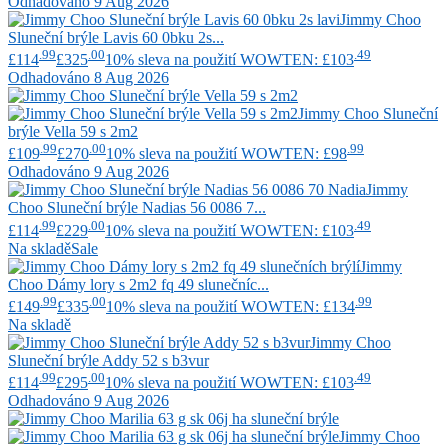
Odhadováno 9 Aug 2026
Jimmy Choo
Sluneční brýle Lavis 60 0bku 2s...
.99
.00
.49
£114
£325
10% sleva na použití WOWTEN: £103
Odhadováno 8 Aug 2026
Jimmy Choo
Sluneční
brýle Vella 59 s 2m2
.99
.00
.99
£109
£270
10% sleva na použití WOWTEN: £98
Odhadováno 9 Aug 2026
Jimmy
Choo
Sluneční brýle Nadias 56 0086 7...
.99
.00
.49
£114
£229
10% sleva na použití WOWTEN: £103
Na skladě
Sale
Jimmy
Choo
Dámy lory s 2m2 fq 49 slunečníc...
.99
.00
.99
£149
£335
10% sleva na použití WOWTEN: £134
Na skladě
Jimmy Choo
Sluneční brýle Addy 52 s b3vur
.99
.00
.49
£114
£295
10% sleva na použití WOWTEN: £103
Odhadováno 9 Aug 2026
Jimmy Choo