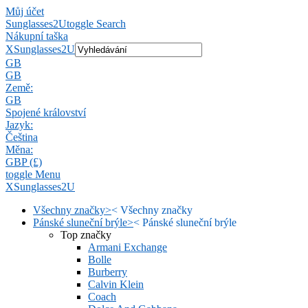
Můj účet
Sunglasses2U
toggle Search
Nákupní taška
X
Sunglasses2U
GB
GB
Země:
GB
Spojené království
Jazyk:
Čeština
Měna:
GBP (£)
toggle Menu
X
Sunglasses2U
Všechny značky
>
<
Všechny značky
Pánské sluneční brýle
>
<
Pánské sluneční brýle
Top značky
Armani Exchange
Bolle
Burberry
Calvin Klein
Coach