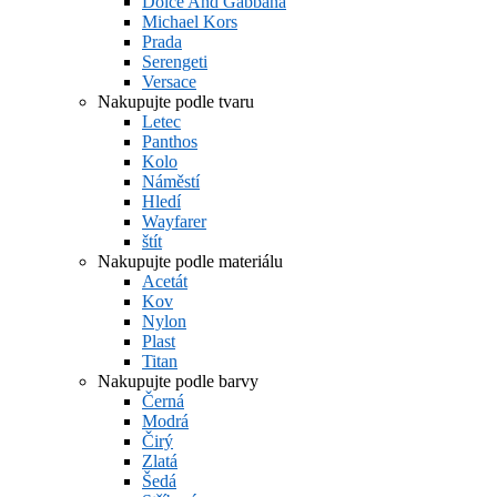
Dolce And Gabbana
Michael Kors
Prada
Serengeti
Versace
Nakupujte podle tvaru
Letec
Panthos
Kolo
Náměstí
Hledí
Wayfarer
štít
Nakupujte podle materiálu
Acetát
Kov
Nylon
Plast
Titan
Nakupujte podle barvy
Černá
Modrá
Čirý
Zlatá
Šedá