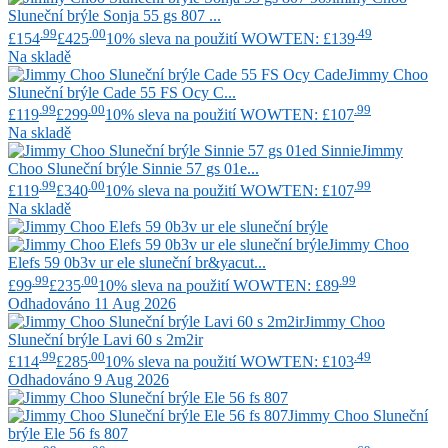
Sluneční brýle Sonja 55 gs 807 ...
.99
.00
.49
£154
£425
10% sleva na použití WOWTEN: £139
Na skladě
Jimmy Choo
Sluneční brýle Cade 55 FS Ocy C...
.99
.00
.99
£119
£299
10% sleva na použití WOWTEN: £107
Na skladě
Jimmy
Choo
Sluneční brýle Sinnie 57 gs 01e...
.99
.00
.99
£119
£340
10% sleva na použití WOWTEN: £107
Na skladě
Jimmy Choo
Elefs 59 0b3v ur ele sluneční br&yacut...
.99
.00
.99
£99
£235
10% sleva na použití WOWTEN: £89
Odhadováno 11 Aug 2026
Jimmy Choo
Sluneční brýle Lavi 60 s 2m2ir
.99
.00
.49
£114
£285
10% sleva na použití WOWTEN: £103
Odhadováno 9 Aug 2026
Jimmy Choo
Sluneční
brýle Ele 56 fs 807