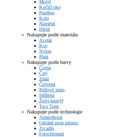
Motýl
Kočičí oko
Panthos
Kolo
Náměstí
Hledí
Nakupujte podle materiálu
Acetát
Kov
Nylon
Plast
Nakupujte podle barvy
Černá
Čirý
Zlatá
Červená
Růžové zlato
Stříbrná
Želví krunýř
Two Tone
Nakupujte podle technologie
Antireflexní
Odolné proti nárazu
Zrcadlo
Fotochromní