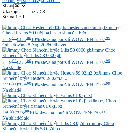
cena
nejvyšší cena
Vysoká cena
Show
Ukazující 1 na 53 z 53
Strana 1 z 1
Jimmy
Choo
Hesters 59 006j ha hester sluneční br&...
.99
.00
.99
£119
£325
10% sleva na použití WOWTEN: £107
Odhadováno 8 Aug 2026
Odbavení
Jimmy Choo
Sluneční brýle Lilis 58 0000 gb
.99
.00
.99
£119
£275
10% sleva na použití WOWTEN: £107
Na skladě
Jimmy Choo
Sluneční brýle Hesters 59 02m2 ...
.99
.00
.99
£119
£325
10% sleva na použití WOWTEN: £107
Na skladě
Jimmy Choo
Sluneční brýle Yanns 61 0kj1 xt
.99
.00
.99
£59
£275
10% sleva na použití WOWTEN: £53
Na skladě
Sale
Jimmy Choo
Sluneční brýle Lilis 58 0j7d ha