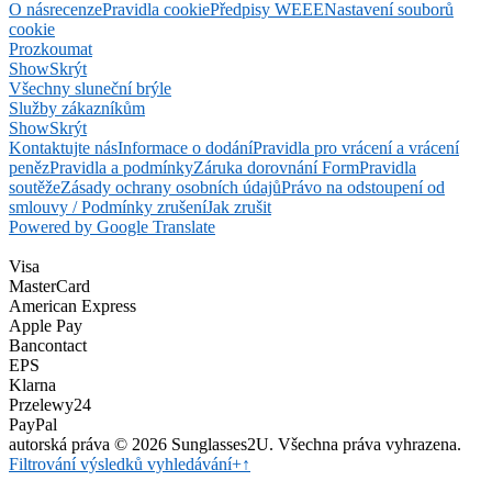
O nás
recenze
Pravidla cookie
Předpisy WEEE
Nastavení souborů
cookie
Prozkoumat
Show
Skrýt
Všechny sluneční brýle
Služby zákazníkům
Show
Skrýt
Kontaktujte nás
Informace o dodání
Pravidla pro vrácení a vrácení
peněz
Pravidla a podmínky
Záruka dorovnání Form
Pravidla
soutěže
Zásady ochrany osobních údajů
Právo na odstoupení od
smlouvy / Podmínky zrušení
Jak zrušit
Powered by Google Translate
Visa
MasterCard
American Express
Apple Pay
Bancontact
EPS
Klarna
Przelewy24
PayPal
autorská práva © 2026 Sunglasses2U. Všechna práva vyhrazena.
Filtrování výsledků vyhledávání
+
↑