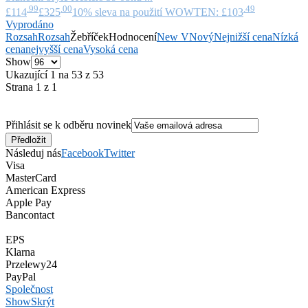
.99
.00
.49
£114
£325
10% sleva na použití WOWTEN: £103
Vyprodáno
Rozsah
Rozsah
Žebříček
Hodnocení
New V
Nový
Nejnižší cena
Nízká
cena
nejvyšší cena
Vysoká cena
Show
Ukazující 1 na 53 z 53
Strana 1 z 1
Přihlásit se k odběru novinek
Následuj nás
Facebook
Twitter
Visa
MasterCard
American Express
Apple Pay
Bancontact
EPS
Klarna
Przelewy24
PayPal
Společnost
Show
Skrýt