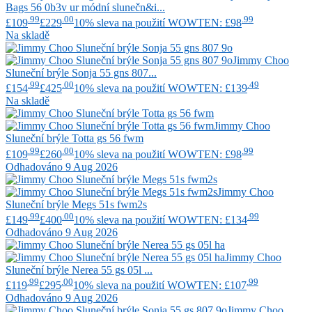
Bags 56 0b3v ur módní slunečn&i...
.99
.00
.99
£109
£229
10% sleva na použití WOWTEN: £98
Na skladě
Jimmy Choo
Sluneční brýle Sonja 55 gns 807...
.99
.00
.49
£154
£425
10% sleva na použití WOWTEN: £139
Na skladě
Jimmy Choo
Sluneční brýle Totta gs 56 fwm
.99
.00
.99
£109
£260
10% sleva na použití WOWTEN: £98
Odhadováno 9 Aug 2026
Jimmy Choo
Sluneční brýle Megs 51s fwm2s
.99
.00
.99
£149
£400
10% sleva na použití WOWTEN: £134
Odhadováno 9 Aug 2026
Jimmy Choo
Sluneční brýle Nerea 55 gs 05l ...
.99
.00
.99
£119
£295
10% sleva na použití WOWTEN: £107
Odhadováno 9 Aug 2026
Jimmy Choo