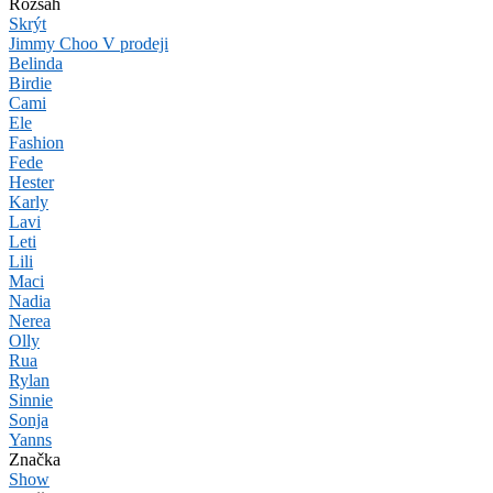
Rozsah
Skrýt
Jimmy Choo V prodeji
Belinda
Birdie
Cami
Ele
Fashion
Fede
Hester
Karly
Lavi
Leti
Lili
Maci
Nadia
Nerea
Olly
Rua
Rylan
Sinnie
Sonja
Yanns
Značka
Show