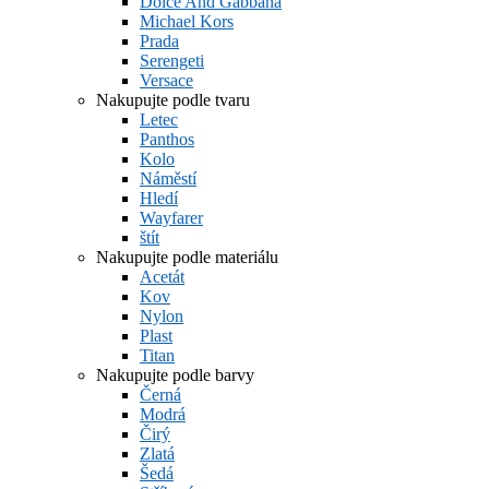
Dolce And Gabbana
Michael Kors
Prada
Serengeti
Versace
Nakupujte podle tvaru
Letec
Panthos
Kolo
Náměstí
Hledí
Wayfarer
štít
Nakupujte podle materiálu
Acetát
Kov
Nylon
Plast
Titan
Nakupujte podle barvy
Černá
Modrá
Čirý
Zlatá
Šedá