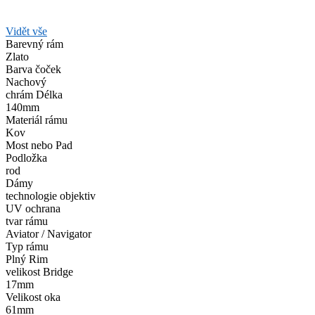
Vidět vše
Barevný rám
Zlato
Barva čoček
Nachový
chrám Délka
140mm
Materiál rámu
Kov
Most nebo Pad
Podložka
rod
Dámy
technologie objektiv
UV ochrana
tvar rámu
Aviator / Navigator
Typ rámu
Plný Rim
velikost Bridge
17mm
Velikost oka
61mm