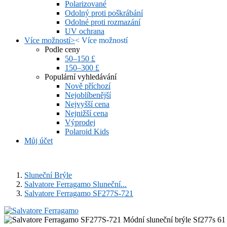
Polarizované
Odolný proti poškrábání
Odolné proti rozmazání
UV ochrana
Více možností
>
<
Více možností
Podle ceny
50–150 £
150–300 £
Populární vyhledávání
Nově příchozí
Nejoblíbenější
Nejvyšší cena
Nejnižší cena
Výprodej
Polaroid Kids
Můj účet
Sluneční Brýle
Salvatore Ferragamo Sluneční...
Salvatore Ferragamo SF277S-721