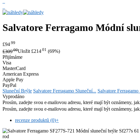
Salvatore Ferragamo
Módní slu
.99
£94
.00
.01
£309
Uložit £214
(69%)
Přijímáme
Visa
MasterCard
American Express
Apple Pay
PayPal
Sluneční Brýle
Salvatore Ferragamo Sluneční...
Salvatore Ferragam
Vyprodáno
Prosím, zadejte svou e-mailovou adresu, které mají být oznámeny, jak
Prosím, zadejte svou e-mailovou adresu, které mají být oznámeny, jak
recenze produktů (0)
+
rod