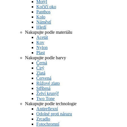
Motýl
Kočičí oko
Panthos
Kolo
Náměstí
Hledí
Nakupujte podle materiálu
Acetát
Kov
Nylon
Plast
Nakupujte podle barvy
Černá
Čirý
Zlatá
Červená
Růžové zlato
Stříbrná
Želví krunýř
Two Tone
Nakupujte podle technologie
Antireflexní
Odolné proti nárazu
Zrcadlo
Fotochromní