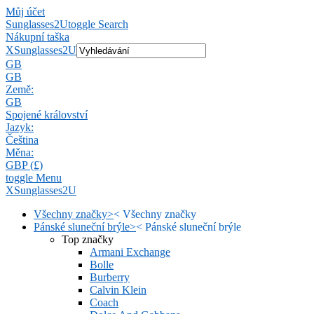
Můj účet
Sunglasses2U
toggle Search
Nákupní taška
X
Sunglasses2U
GB
GB
Země:
GB
Spojené království
Jazyk:
Čeština
Měna:
GBP (£)
toggle Menu
X
Sunglasses2U
Všechny značky
>
<
Všechny značky
Pánské sluneční brýle
>
<
Pánské sluneční brýle
Top značky
Armani Exchange
Bolle
Burberry
Calvin Klein
Coach