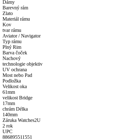
Dámy
Barevný rám
Zlato
Materiál rámu
Kov
tvar rámu
Aviator / Navigator
Typ rámu
Plný Rim
Barva čoček
Nachový
technologie objektiv
UV ochrana
Most nebo Pad
Podložka
Velikost oka
61mm
velikost Bridge
17mm
chrám Délka
140mm
Záruka Watches2U
2 rok
UPC
886895511551