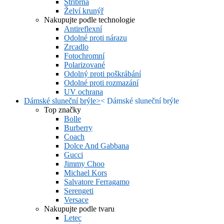
Stříbrná
Želví krunýř
Nakupujte podle technologie
Antireflexní
Odolné proti nárazu
Zrcadlo
Fotochromní
Polarizované
Odolný proti poškrábání
Odolné proti rozmazání
UV ochrana
Dámské sluneční brýle
>
<
Dámské sluneční brýle
Top značky
Bolle
Burberry
Coach
Dolce And Gabbana
Gucci
Jimmy Choo
Michael Kors
Salvatore Ferragamo
Serengeti
Versace
Nakupujte podle tvaru
Letec