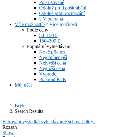
Polarizované
Odolný proti poškrábání
Odolné proti rozmazání
UV ochrana
Více možností
>
<
Více možností
Podle ceny
50–150 £
150–300 £
Populární vyhledávání
Nově příchozí
Nejoblíbenější
Nejvyšší cena
Nejnižší cena
Výprodej
Polaroid Kids
Můj účet
Brýle
Search Results
Filtrování výsledků vyhledávání
+
Schovat filtry
-
Rozsah
Show