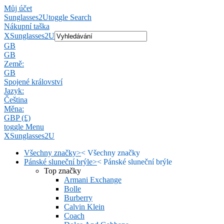
Můj účet
Sunglasses2U
toggle Search
Nákupní taška
X
Sunglasses2U
GB
GB
Země:
GB
Spojené království
Jazyk:
Čeština
Měna:
GBP (£)
toggle Menu
X
Sunglasses2U
Všechny značky
>
<
Všechny značky
Pánské sluneční brýle
>
<
Pánské sluneční brýle
Top značky
Armani Exchange
Bolle
Burberry
Calvin Klein
Coach