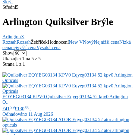
Skrýt
Střední
5
Arlington Quiksilver Brýle
Arlington
X
Rozsah
Rozsah
Žebříček
Hodnocení
New V
Nový
Nejnižší cena
Nízká
cena
nejvyšší cena
Vysoká cena
Show
Ukazující 1 na 5 z 5
Strana 1 z 1
EQYEG03134 KPV0
Quiksilver
Eqyeg03134 52 kpv0 Arlington
O...
.99
.00
£41
£130
Odhadováno 11 Aug 2026