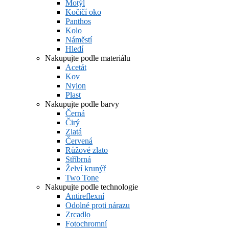
Motýl
Kočičí oko
Panthos
Kolo
Náměstí
Hledí
Nakupujte podle materiálu
Acetát
Kov
Nylon
Plast
Nakupujte podle barvy
Černá
Čirý
Zlatá
Červená
Růžové zlato
Stříbrná
Želví krunýř
Two Tone
Nakupujte podle technologie
Antireflexní
Odolné proti nárazu
Zrcadlo
Fotochromní