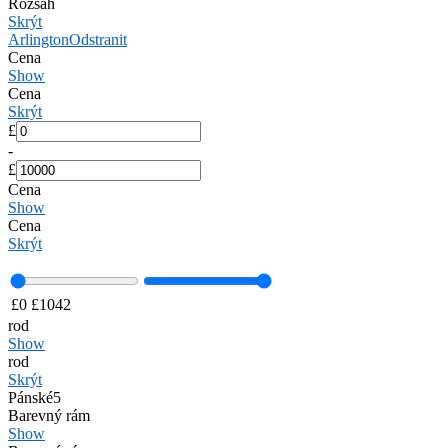
Rozsah
Skrýt
Arlington
Odstranit
Cena
Show
Cena
Skrýt
£
-
£
Cena
Show
Cena
Skrýt
£
0
£
1042
rod
Show
rod
Skrýt
Pánské
5
Barevný rám
Show