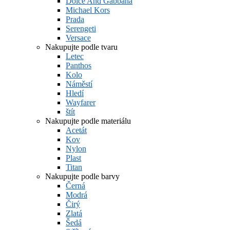
Dolce And Gabbana
Michael Kors
Prada
Serengeti
Versace
Nakupujte podle tvaru
Letec
Panthos
Kolo
Náměstí
Hledí
Wayfarer
štít
Nakupujte podle materiálu
Acetát
Kov
Nylon
Plast
Titan
Nakupujte podle barvy
Černá
Modrá
Čirý
Zlatá
Šedá