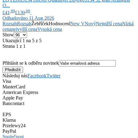
O...
.99
.00
£41
£130
Odhadováno 11 Aug 2026
Rozsah
Rozsah
Žebříček
Hodnocení
New V
Nový
Nejnižší cena
Nízká
cena
nejvyšší cena
Vysoká cena
Show
Ukazující 1 na 5 z 5
Strana 1 z 1
Přihlásit se k odběru novinek
Následuj nás
Facebook
Twitter
Visa
MasterCard
American Express
Apple Pay
Bancontact
EPS
Klarna
Przelewy24
PayPal
Společnost