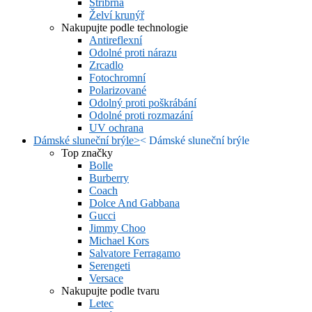
Stříbrná
Želví krunýř
Nakupujte podle technologie
Antireflexní
Odolné proti nárazu
Zrcadlo
Fotochromní
Polarizované
Odolný proti poškrábání
Odolné proti rozmazání
UV ochrana
Dámské sluneční brýle
>
<
Dámské sluneční brýle
Top značky
Bolle
Burberry
Coach
Dolce And Gabbana
Gucci
Jimmy Choo
Michael Kors
Salvatore Ferragamo
Serengeti
Versace
Nakupujte podle tvaru
Letec