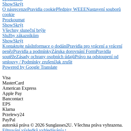
Show
Skrýt
O nás
recenze
Pravidla cookie
Předpisy WEEE
Nastavení souborů
cookie
Prozkoumat
Show
Skrýt
Všechny sluneční brýle
Služby zákazníkům
Show
Skrýt
Kontaktujte nás
Informace o dodání
Pravidla pro vrácení a vrácení
peněz
Pravidla a podmínky
Záruka dorovnání Form
Pravidla
soutěže
Zásady ochrany osobních údajů
Právo na odstoupení od
smlouvy / Podmínky zrušení
Jak zrušit
Powered by Google Translate
Visa
MasterCard
American Express
Apple Pay
Bancontact
EPS
Klarna
Przelewy24
PayPal
autorská práva © 2026 Sunglasses2U. Všechna práva vyhrazena.
Filtrování výsledků vyhledávání
+
↑