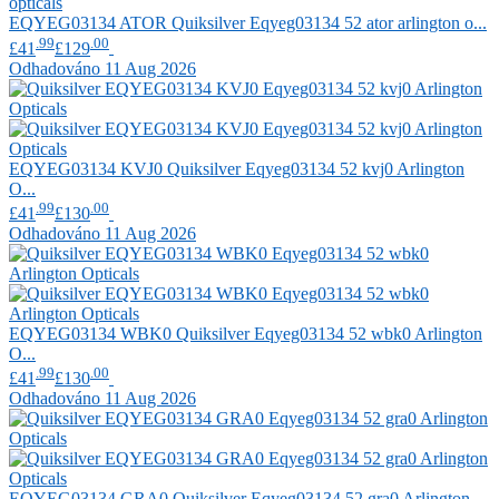
EQYEG03134 ATOR
Quiksilver
Eqyeg03134 52 ator arlington o...
.99
.00
£41
£129
Odhadováno 11 Aug 2026
EQYEG03134 KVJ0
Quiksilver
Eqyeg03134 52 kvj0 Arlington
O...
.99
.00
£41
£130
Odhadováno 11 Aug 2026
EQYEG03134 WBK0
Quiksilver
Eqyeg03134 52 wbk0 Arlington
O...
.99
.00
£41
£130
Odhadováno 11 Aug 2026
EQYEG03134 GRA0
Quiksilver
Eqyeg03134 52 gra0 Arlington