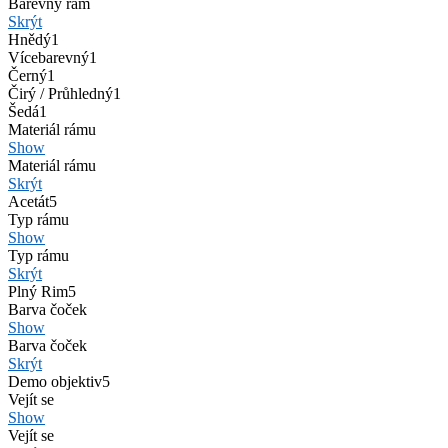
Barevný rám
Skrýt
Hnědý
1
Vícebarevný
1
Černý
1
Čirý / Průhledný
1
Šedá
1
Materiál rámu
Show
Materiál rámu
Skrýt
Acetát
5
Typ rámu
Show
Typ rámu
Skrýt
Plný Rim
5
Barva čoček
Show
Barva čoček
Skrýt
Demo objektiv
5
Vejít se
Show
Vejít se