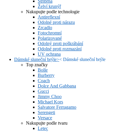
Stříbrná
Želví krunýř
Nakupujte podle technologie
Antireflexní
Odolné proti nárazu
Zrcadlo
Fotochromní
Polarizované
Odolný proti poškrábání
Odolné proti rozmazání
UV ochrana
Dámské sluneční brýle
>
<
Dámské sluneční brýle
Top značky
Bolle
Burberry
Coach
Dolce And Gabbana
Gucci
Jimmy Choo
Michael Kors
Salvatore Ferragamo
Serengeti
Versace
Nakupujte podle tvaru
Letec