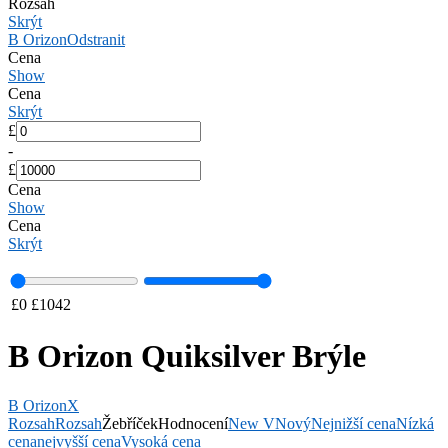
Rozsah
Skrýt
B Orizon
Odstranit
Cena
Show
Cena
Skrýt
£
-
£
Cena
Show
Cena
Skrýt
£
0
£
1042
B Orizon Quiksilver Brýle
B Orizon
X
Rozsah
Rozsah
Žebříček
Hodnocení
New V
Nový
Nejnižší cena
Nízká
cena
nejvyšší cena
Vysoká cena