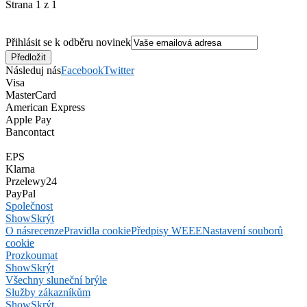
Strana 1 z 1
Přihlásit se k odběru novinek
Následuj nás
Facebook
Twitter
Visa
MasterCard
American Express
Apple Pay
Bancontact
EPS
Klarna
Przelewy24
PayPal
Společnost
Show
Skrýt
O nás
recenze
Pravidla cookie
Předpisy WEEE
Nastavení souborů
cookie
Prozkoumat
Show
Skrýt
Všechny sluneční brýle
Služby zákazníkům
Show
Skrýt