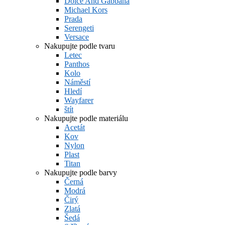
Dolce And Gabbana
Michael Kors
Prada
Serengeti
Versace
Nakupujte podle tvaru
Letec
Panthos
Kolo
Náměstí
Hledí
Wayfarer
štít
Nakupujte podle materiálu
Acetát
Kov
Nylon
Plast
Titan
Nakupujte podle barvy
Černá
Modrá
Čirý
Zlatá
Šedá