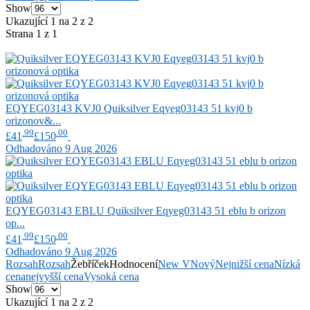
Show
Ukazující 1 na 2 z 2
Strana 1 z 1
EQYEG03143 KVJ0
Quiksilver
Eqyeg03143 51 kvj0 b
orizonov&...
.99
.00
£41
£150
Odhadováno 9 Aug 2026
EQYEG03143 EBLU
Quiksilver
Eqyeg03143 51 eblu b orizon
op...
.99
.00
£41
£150
Odhadováno 9 Aug 2026
Rozsah
Rozsah
Žebříček
Hodnocení
New V
Nový
Nejnižší cena
Nízká
cena
nejvyšší cena
Vysoká cena
Show
Ukazující 1 na 2 z 2