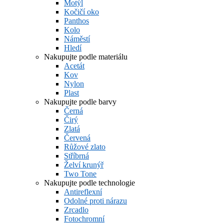
Motýl
Kočičí oko
Panthos
Kolo
Náměstí
Hledí
Nakupujte podle materiálu
Acetát
Kov
Nylon
Plast
Nakupujte podle barvy
Černá
Čirý
Zlatá
Červená
Růžové zlato
Stříbrná
Želví krunýř
Two Tone
Nakupujte podle technologie
Antireflexní
Odolné proti nárazu
Zrcadlo
Fotochromní