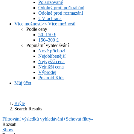
Polarizované
Odolný proti poškrábání
Odolné proti rozmazání
UV ochrana
Více možností
>
<
Více možností
Podle ceny
50–150 £
150–300 £
Populární vyhledávání
Nově příchozí
Nejoblíbenější
Nejvyšší cena
Nejnižší cena
Výprodej
Polaroid Kids
Můj účet
Brýle
Search Results
Filtrování výsledků vyhledávání
+
Schovat filtry
-
Rozsah
Show