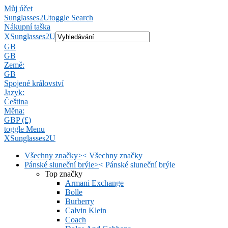
Můj účet
Sunglasses2U
toggle Search
Nákupní taška
X
Sunglasses2U
GB
GB
Země:
GB
Spojené království
Jazyk:
Čeština
Měna:
GBP (£)
toggle Menu
X
Sunglasses2U
Všechny značky
>
<
Všechny značky
Pánské sluneční brýle
>
<
Pánské sluneční brýle
Top značky
Armani Exchange
Bolle
Burberry
Calvin Klein
Coach