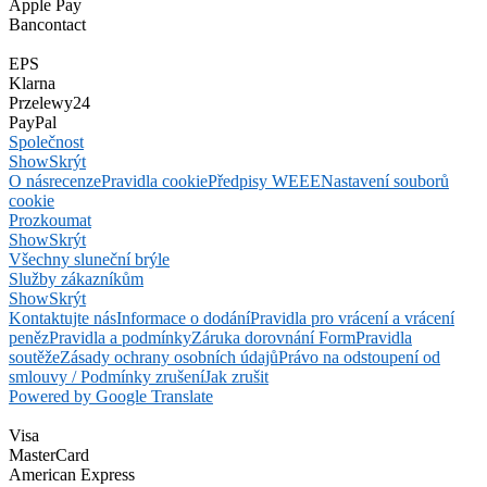
Apple Pay
Bancontact
EPS
Klarna
Przelewy24
PayPal
Společnost
Show
Skrýt
O nás
recenze
Pravidla cookie
Předpisy WEEE
Nastavení souborů
cookie
Prozkoumat
Show
Skrýt
Všechny sluneční brýle
Služby zákazníkům
Show
Skrýt
Kontaktujte nás
Informace o dodání
Pravidla pro vrácení a vrácení
peněz
Pravidla a podmínky
Záruka dorovnání Form
Pravidla
soutěže
Zásady ochrany osobních údajů
Právo na odstoupení od
smlouvy / Podmínky zrušení
Jak zrušit
Powered by Google Translate
Visa
MasterCard
American Express