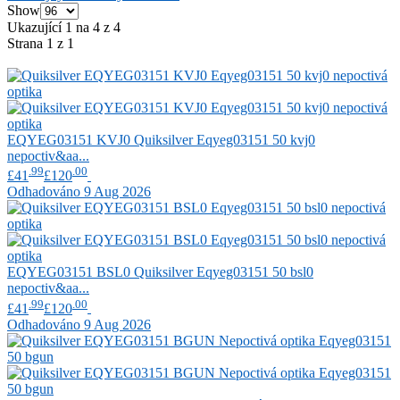
Show
Ukazující 1 na 4 z 4
Strana 1 z 1
EQYEG03151 KVJ0
Quiksilver
Eqyeg03151 50 kvj0
nepoctiv&aa...
.99
.00
£41
£120
Odhadováno 9 Aug 2026
EQYEG03151 BSL0
Quiksilver
Eqyeg03151 50 bsl0
nepoctiv&aa...
.99
.00
£41
£120
Odhadováno 9 Aug 2026