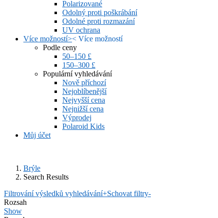
Polarizované
Odolný proti poškrábání
Odolné proti rozmazání
UV ochrana
Více možností
>
<
Více možností
Podle ceny
50–150 £
150–300 £
Populární vyhledávání
Nově příchozí
Nejoblíbenější
Nejvyšší cena
Nejnižší cena
Výprodej
Polaroid Kids
Můj účet
Brýle
Search Results
Filtrování výsledků vyhledávání
+
Schovat filtry
-
Rozsah
Show