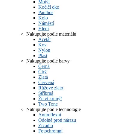
Motýl
Kočičí oko
Panthos
Kolo
Náměstí
Hledí
Nakupujte podle materiálu
Acetát
Kov
Nylon
Plast
Nakupujte podle barvy
Černá
Čirý
Zlatá
Červená
Růžové zlato
Stříbrná
Želví krunýř
Two Tone
Nakupujte podle technologie
Antireflexní
Odolné proti nárazu
Zrcadlo
Fotochromní