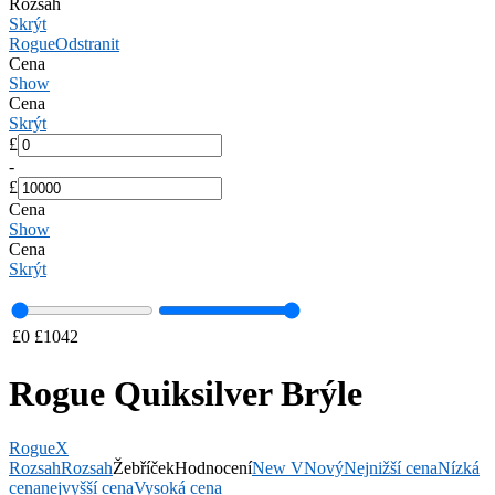
Rozsah
Skrýt
Rogue
Odstranit
Cena
Show
Cena
Skrýt
£
-
£
Cena
Show
Cena
Skrýt
£
0
£
1042
Rogue Quiksilver Brýle
Rogue
X
Rozsah
Rozsah
Žebříček
Hodnocení
New V
Nový
Nejnižší cena
Nízká
cena
nejvyšší cena
Vysoká cena