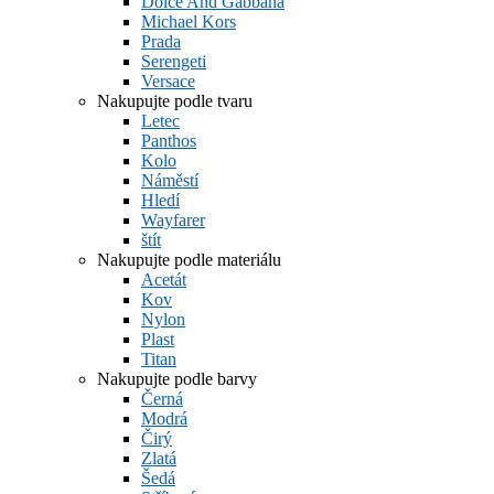
Dolce And Gabbana
Michael Kors
Prada
Serengeti
Versace
Nakupujte podle tvaru
Letec
Panthos
Kolo
Náměstí
Hledí
Wayfarer
štít
Nakupujte podle materiálu
Acetát
Kov
Nylon
Plast
Titan
Nakupujte podle barvy
Černá
Modrá
Čirý
Zlatá
Šedá