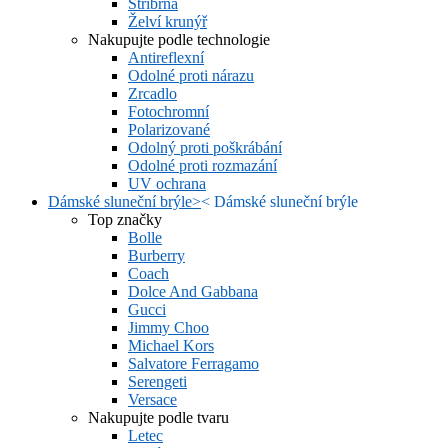
Stříbrná
Želví krunýř
Nakupujte podle technologie
Antireflexní
Odolné proti nárazu
Zrcadlo
Fotochromní
Polarizované
Odolný proti poškrábání
Odolné proti rozmazání
UV ochrana
Dámské sluneční brýle
>
<
Dámské sluneční brýle
Top značky
Bolle
Burberry
Coach
Dolce And Gabbana
Gucci
Jimmy Choo
Michael Kors
Salvatore Ferragamo
Serengeti
Versace
Nakupujte podle tvaru
Letec