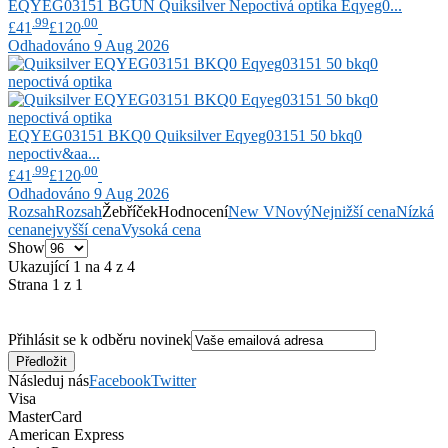
EQYEG03151 BGUN
Quiksilver
Nepoctivá optika Eqyeg0...
.99
.00
£41
£120
Odhadováno 9 Aug 2026
EQYEG03151 BKQ0
Quiksilver
Eqyeg03151 50 bkq0
nepoctiv&aa...
.99
.00
£41
£120
Odhadováno 9 Aug 2026
Rozsah
Rozsah
Žebříček
Hodnocení
New V
Nový
Nejnižší cena
Nízká
cena
nejvyšší cena
Vysoká cena
Show
Ukazující 1 na 4 z 4
Strana 1 z 1
Přihlásit se k odběru novinek
Následuj nás
Facebook
Twitter
Visa
MasterCard
American Express