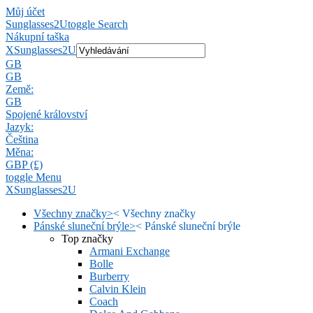
Můj účet
Sunglasses2U
toggle Search
Nákupní taška
X
Sunglasses2U
GB
GB
Země:
GB
Spojené království
Jazyk:
Čeština
Měna:
GBP (£)
toggle Menu
X
Sunglasses2U
Všechny značky
>
<
Všechny značky
Pánské sluneční brýle
>
<
Pánské sluneční brýle
Top značky
Armani Exchange
Bolle
Burberry
Calvin Klein
Coach