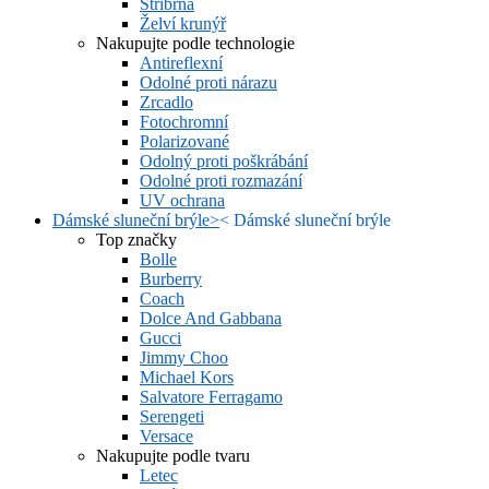
Stříbrná
Želví krunýř
Nakupujte podle technologie
Antireflexní
Odolné proti nárazu
Zrcadlo
Fotochromní
Polarizované
Odolný proti poškrábání
Odolné proti rozmazání
UV ochrana
Dámské sluneční brýle
>
<
Dámské sluneční brýle
Top značky
Bolle
Burberry
Coach
Dolce And Gabbana
Gucci
Jimmy Choo
Michael Kors
Salvatore Ferragamo
Serengeti
Versace
Nakupujte podle tvaru
Letec