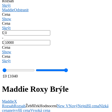
Rozsah
Skrýt
Maddie
Odstranit
Cena
Show
Cena
Skrýt
£
-
£
Cena
Show
Cena
Skrýt
£
0
£
1040
Maddie Roxy Brýle
Maddie
X
Rozsah
Rozsah
Žebříček
Hodnocení
New V
Nový
Nejnižší cena
Nízká
cena
nejvyšší cena
Vysoká cena