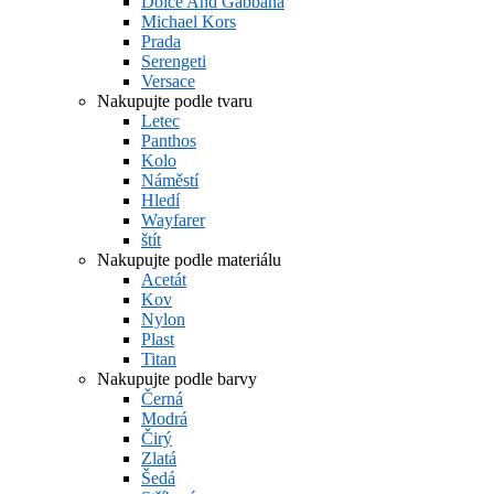
Dolce And Gabbana
Michael Kors
Prada
Serengeti
Versace
Nakupujte podle tvaru
Letec
Panthos
Kolo
Náměstí
Hledí
Wayfarer
štít
Nakupujte podle materiálu
Acetát
Kov
Nylon
Plast
Titan
Nakupujte podle barvy
Černá
Modrá
Čirý
Zlatá
Šedá