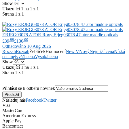
Show
Ukazující 1 na 1 z 1
Strana 1 z 1
ERJEG03078 ATOR
Roxy
Erjeg03078 47 ator maddie opticals
.99
.00
£39
£130
Odhadováno 10 Aug 2026
Rozsah
Rozsah
Žebříček
Hodnocení
New V
Nový
Nejnižší cena
Nízká
cena
nejvyšší cena
Vysoká cena
Show
Ukazující 1 na 1 z 1
Strana 1 z 1
Přihlásit se k odběru novinek
Následuj nás
Facebook
Twitter
Visa
MasterCard
American Express
Apple Pay
Bancontact