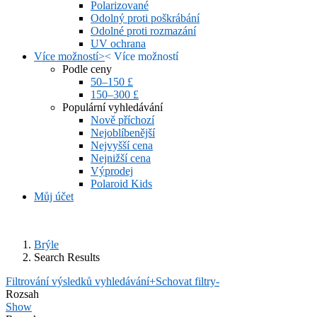
Polarizované
Odolný proti poškrábání
Odolné proti rozmazání
UV ochrana
Více možností
>
<
Více možností
Podle ceny
50–150 £
150–300 £
Populární vyhledávání
Nově příchozí
Nejoblíbenější
Nejvyšší cena
Nejnižší cena
Výprodej
Polaroid Kids
Můj účet
Brýle
Search Results
Filtrování výsledků vyhledávání
+
Schovat filtry
-
Rozsah
Show