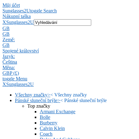
Můj účet
Sunglasses2U
toggle Search
Nákupní taška
X
Sunglasses2U
GB
GB
Země:
GB
Spojené království
Jazyk:
Čeština
Měna:
GBP (£)
toggle Menu
X
Sunglasses2U
Všechny značky
>
<
Všechny značky
Pánské sluneční brýle
>
<
Pánské sluneční brýle
Top značky
Armani Exchange
Bolle
Burberry
Calvin Klein
Coach