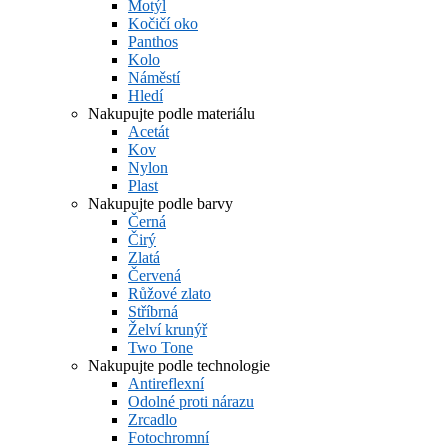
Motýl
Kočičí oko
Panthos
Kolo
Náměstí
Hledí
Nakupujte podle materiálu
Acetát
Kov
Nylon
Plast
Nakupujte podle barvy
Černá
Čirý
Zlatá
Červená
Růžové zlato
Stříbrná
Želví krunýř
Two Tone
Nakupujte podle technologie
Antireflexní
Odolné proti nárazu
Zrcadlo
Fotochromní