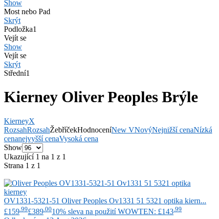
Show
Most nebo Pad
Skrýt
Podložka
1
Vejít se
Show
Vejít se
Skrýt
Střední
1
Kierney Oliver Peoples Brýle
Kierney
X
Rozsah
Rozsah
Žebříček
Hodnocení
New V
Nový
Nejnižší cena
Nízká
cena
nejvyšší cena
Vysoká cena
Show
Ukazující 1 na 1 z 1
Strana 1 z 1
OV1331-5321-51
Oliver Peoples
Ov1331 51 5321 optika kiern...
.99
.00
.99
£159
£389
10% sleva na použití WOWTEN: £143