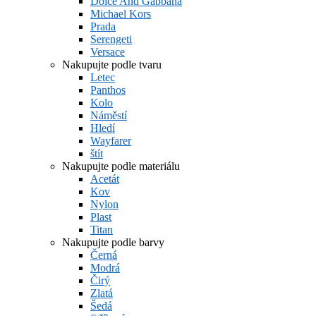
Dolce And Gabbana
Michael Kors
Prada
Serengeti
Versace
Nakupujte podle tvaru
Letec
Panthos
Kolo
Náměstí
Hledí
Wayfarer
štít
Nakupujte podle materiálu
Acetát
Kov
Nylon
Plast
Titan
Nakupujte podle barvy
Černá
Modrá
Čirý
Zlatá
Šedá