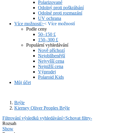
Polarizované
Odolný proti poškrábání
Odolné proti rozmazání
UV ochrana
Více možností
>
<
Více možností
Podle ceny
50–150 £
150–300 £
Populární vyhledávání
Nově příchozí
Nejoblíbenější
Nejvyšší cena
Nejnižší cena
Výprodej
Polaroid Kids
Můj účet
Brýle
Kierney Oliver Peoples Brýle
Filtrování výsledků vyhledávání
+
Schovat filtry
-
Rozsah
Show