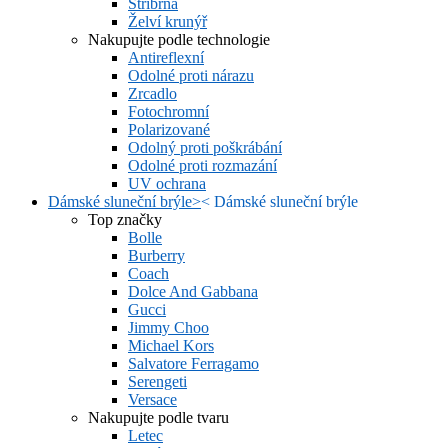
Stříbrná
Želví krunýř
Nakupujte podle technologie
Antireflexní
Odolné proti nárazu
Zrcadlo
Fotochromní
Polarizované
Odolný proti poškrábání
Odolné proti rozmazání
UV ochrana
Dámské sluneční brýle
>
<
Dámské sluneční brýle
Top značky
Bolle
Burberry
Coach
Dolce And Gabbana
Gucci
Jimmy Choo
Michael Kors
Salvatore Ferragamo
Serengeti
Versace
Nakupujte podle tvaru
Letec