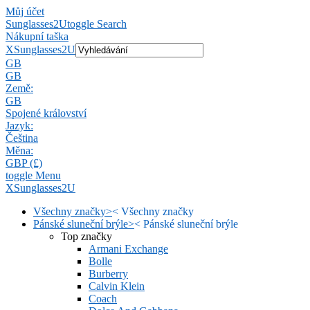
Můj účet
Sunglasses2U
toggle Search
Nákupní taška
X
Sunglasses2U
GB
GB
Země:
GB
Spojené království
Jazyk:
Čeština
Měna:
GBP (£)
toggle Menu
X
Sunglasses2U
Všechny značky
>
<
Všechny značky
Pánské sluneční brýle
>
<
Pánské sluneční brýle
Top značky
Armani Exchange
Bolle
Burberry
Calvin Klein
Coach