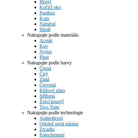
Motýl
Kočičí oko
Panthos
Kolo
Náměstí
Hledí
Nakupujte podle materiálu
Acetát
Kov
Nylon
Plast
Nakupujte podle barvy
Černá
Čirý
Zlatá
Červená
Růžové zlato
Stříbrná
Želví krunýř
Two Tone
Nakupujte podle technologie
Antireflexní
Odolné proti nárazu
Zrcadlo
Fotochromní