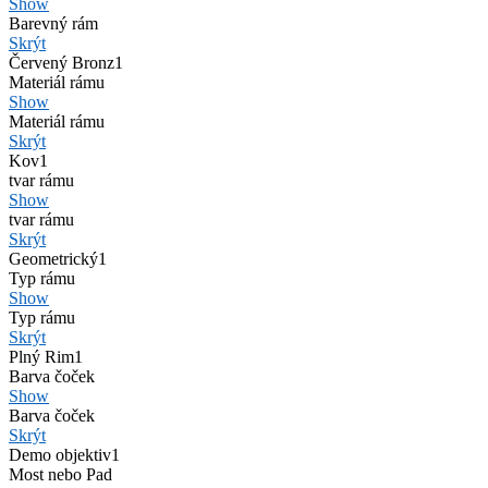
Show
Barevný rám
Skrýt
Červený Bronz
1
Materiál rámu
Show
Materiál rámu
Skrýt
Kov
1
tvar rámu
Show
tvar rámu
Skrýt
Geometrický
1
Typ rámu
Show
Typ rámu
Skrýt
Plný Rim
1
Barva čoček
Show
Barva čoček
Skrýt
Demo objektiv
1
Most nebo Pad