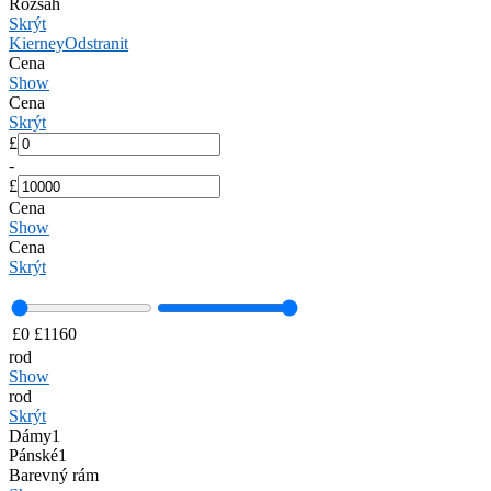
Rozsah
Skrýt
Kierney
Odstranit
Cena
Show
Cena
Skrýt
£
-
£
Cena
Show
Cena
Skrýt
£
0
£
1160
rod
Show
rod
Skrýt
Dámy
1
Pánské
1
Barevný rám