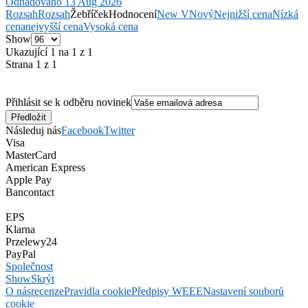
Odhadováno 13 Aug 2026
Rozsah
Rozsah
Žebříček
Hodnocení
New V
Nový
Nejnižší cena
Nízká
cena
nejvyšší cena
Vysoká cena
Show
Ukazující 1 na 1 z 1
Strana 1 z 1
Přihlásit se k odběru novinek
Následuj nás
Facebook
Twitter
Visa
MasterCard
American Express
Apple Pay
Bancontact
EPS
Klarna
Przelewy24
PayPal
Společnost
Show
Skrýt
O nás
recenze
Pravidla cookie
Předpisy WEEE
Nastavení souborů
cookie