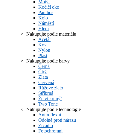
Motýl
Kočičí oko
Panthos
Kolo
Náměstí
Hledí
Nakupujte podle materiálu
Acetát
Kov
Nylon
Plast
Nakupujte podle barvy
Černá
Čirý
Zlatá
Červená
Růžové zlato
Stříbrná
Želví krunýř
Two Tone
Nakupujte podle technologie
Antireflexní
Odolné proti nárazu
Zrcadlo
Fotochromní