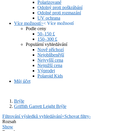
Polarizované
Odolný proti poškrábání
Odolné proti rozmazání
UV ochrana
Více možností
>
<
Více možností
Podle ceny
50–150 £
150–300 £
Populární vyhledávání
Nově příchozí
Nejoblíbenější
Nejvyšší cena
Nejnižší cena
Výprodej
Polaroid Kids
Můj účet
Brýle
Griffith Garrett Leight Brýle
Filtrování výsledků vyhledávání
+
Schovat filtry
-
Rozsah
Show