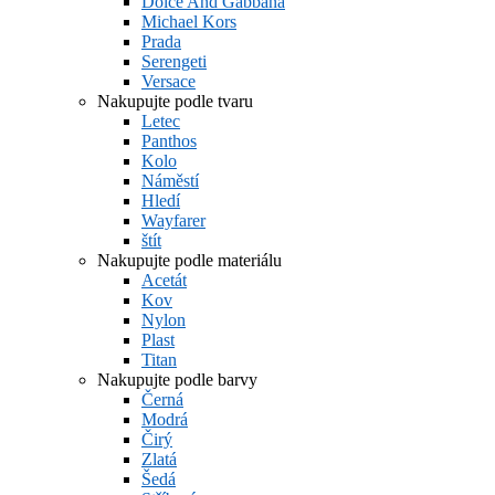
Dolce And Gabbana
Michael Kors
Prada
Serengeti
Versace
Nakupujte podle tvaru
Letec
Panthos
Kolo
Náměstí
Hledí
Wayfarer
štít
Nakupujte podle materiálu
Acetát
Kov
Nylon
Plast
Titan
Nakupujte podle barvy
Černá
Modrá
Čirý
Zlatá
Šedá