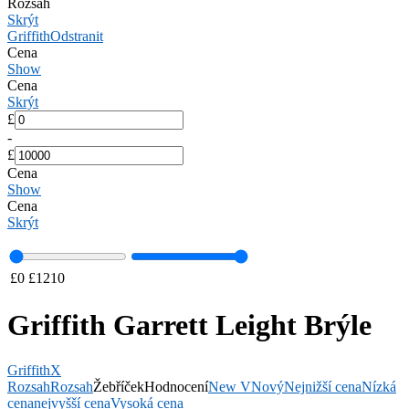
Rozsah
Skrýt
Griffith
Odstranit
Cena
Show
Cena
Skrýt
£
-
£
Cena
Show
Cena
Skrýt
£
0
£
1210
Griffith Garrett Leight Brýle
Griffith
X
Rozsah
Rozsah
Žebříček
Hodnocení
New V
Nový
Nejnižší cena
Nízká
cena
nejvyšší cena
Vysoká cena