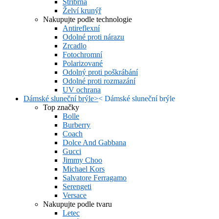
Stříbrná
Želví krunýř
Nakupujte podle technologie
Antireflexní
Odolné proti nárazu
Zrcadlo
Fotochromní
Polarizované
Odolný proti poškrábání
Odolné proti rozmazání
UV ochrana
Dámské sluneční brýle
>
<
Dámské sluneční brýle
Top značky
Bolle
Burberry
Coach
Dolce And Gabbana
Gucci
Jimmy Choo
Michael Kors
Salvatore Ferragamo
Serengeti
Versace
Nakupujte podle tvaru
Letec