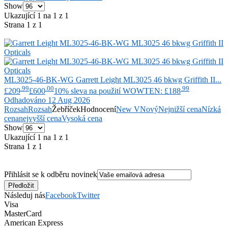
Show
Ukazující 1 na 1 z 1
Strana 1 z 1
ML3025-46-BK-WG
Garrett Leight
ML3025 46 bkwg Griffith II...
.99
.00
.99
£209
£600
10% sleva na použití WOWTEN: £188
Odhadováno 12 Aug 2026
Rozsah
Rozsah
Žebříček
Hodnocení
New V
Nový
Nejnižší cena
Nízká
cena
nejvyšší cena
Vysoká cena
Show
Ukazující 1 na 1 z 1
Strana 1 z 1
Přihlásit se k odběru novinek
Následuj nás
Facebook
Twitter
Visa
MasterCard
American Express