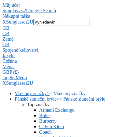
Můj účet
Sunglasses2U
toggle Search
Nákupní taška
X
Sunglasses2U
GB
GB
Země:
GB
Spojené království
Jazyk:
Čeština
Měna:
GBP (£)
toggle Menu
X
Sunglasses2U
Všechny značky
>
<
Všechny značky
Pánské sluneční brýle
>
<
Pánské sluneční brýle
Top značky
Armani Exchange
Bolle
Burberry
Calvin Klein
Coach