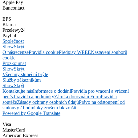
Apple Pay
Bancontact
EPS
Klarna
Przelewy24
PayPal
Společnost
Show
Skrýt
O nás
recenze
Pravidla cookie
Předpisy WEEE
Nastavení souborů
cookie
Prozkoumat
Show
Skrýt
Všechny sluneční brýle
Služby zákazníkům
Show
Skrýt
Kontaktujte nás
Informace o dodání
Pravidla pro vrácení a vrácení
peněz
Pravidla a podmínky
Záruka dorovnání Form
Pravidla
soutěže
Zásady ochrany osobních údajů
Právo na odstoupení od
smlouvy / Podmínky zrušení
Jak zrušit
Powered by Google Translate
Visa
MasterCard
American Express