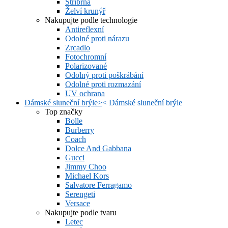
Stříbrná
Želví krunýř
Nakupujte podle technologie
Antireflexní
Odolné proti nárazu
Zrcadlo
Fotochromní
Polarizované
Odolný proti poškrábání
Odolné proti rozmazání
UV ochrana
Dámské sluneční brýle
>
<
Dámské sluneční brýle
Top značky
Bolle
Burberry
Coach
Dolce And Gabbana
Gucci
Jimmy Choo
Michael Kors
Salvatore Ferragamo
Serengeti
Versace
Nakupujte podle tvaru
Letec