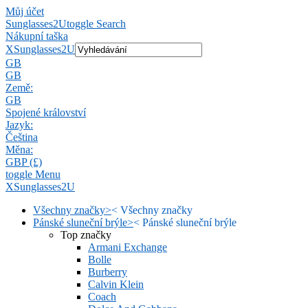
Můj účet
Sunglasses2U
toggle Search
Nákupní taška
X
Sunglasses2U
GB
GB
Země:
GB
Spojené království
Jazyk:
Čeština
Měna:
GBP (£)
toggle Menu
X
Sunglasses2U
Všechny značky
>
<
Všechny značky
Pánské sluneční brýle
>
<
Pánské sluneční brýle
Top značky
Armani Exchange
Bolle
Burberry
Calvin Klein
Coach