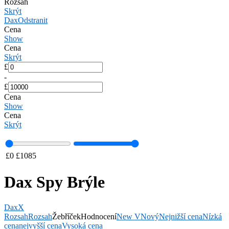
Rozsah
Skrýt
Dax
Odstranit
Cena
Show
Cena
Skrýt
£
-
£
Cena
Show
Cena
Skrýt
£
0
£
1085
Dax Spy Brýle
Dax
X
Rozsah
Rozsah
Žebříček
Hodnocení
New V
Nový
Nejnižší cena
Nízká
cena
nejvyšší cena
Vysoká cena