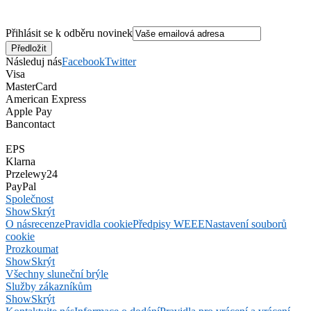
Přihlásit se k odběru novinek
Následuj nás
Facebook
Twitter
Visa
MasterCard
American Express
Apple Pay
Bancontact
EPS
Klarna
Przelewy24
PayPal
Společnost
Show
Skrýt
O nás
recenze
Pravidla cookie
Předpisy WEEE
Nastavení souborů
cookie
Prozkoumat
Show
Skrýt
Všechny sluneční brýle
Služby zákazníkům
Show
Skrýt