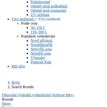
Polarizované
Odolný proti poškrábání
Odolné proti rozmazání
UV ochrana
Více možností
>
<
Více možností
Podle ceny
50–150 £
150–300 £
Populární vyhledávání
Nově příchozí
Nejoblíbenější
Nejvyšší cena
Nejnižší cena
Výprodej
Polaroid Kids
Můj účet
Brýle
Search Results
Filtrování výsledků vyhledávání
+
Schovat filtry
-
Rozsah
Show