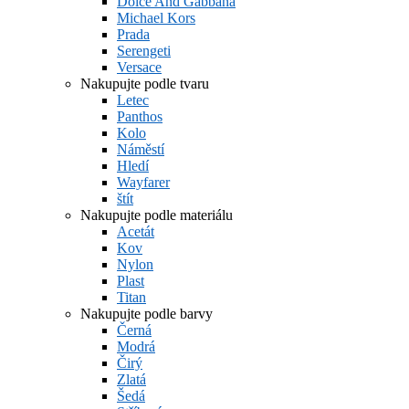
Dolce And Gabbana
Michael Kors
Prada
Serengeti
Versace
Nakupujte podle tvaru
Letec
Panthos
Kolo
Náměstí
Hledí
Wayfarer
štít
Nakupujte podle materiálu
Acetát
Kov
Nylon
Plast
Titan
Nakupujte podle barvy
Černá
Modrá
Čirý
Zlatá
Šedá