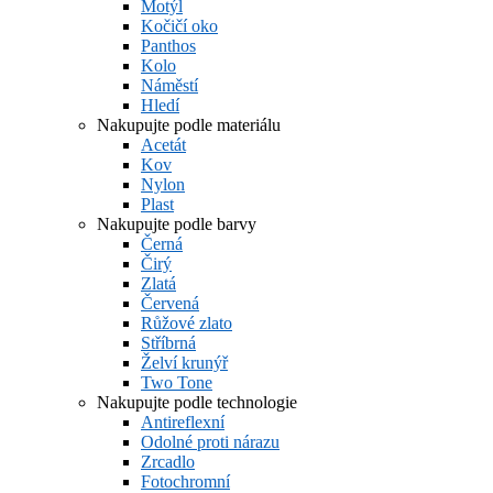
Motýl
Kočičí oko
Panthos
Kolo
Náměstí
Hledí
Nakupujte podle materiálu
Acetát
Kov
Nylon
Plast
Nakupujte podle barvy
Černá
Čirý
Zlatá
Červená
Růžové zlato
Stříbrná
Želví krunýř
Two Tone
Nakupujte podle technologie
Antireflexní
Odolné proti nárazu
Zrcadlo
Fotochromní