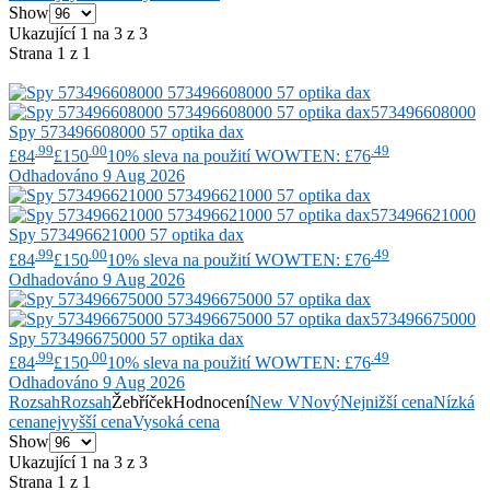
Show
Ukazující 1 na 3 z 3
Strana 1 z 1
573496608000
Spy
573496608000 57 optika dax
.99
.00
.49
£84
£150
10% sleva na použití WOWTEN: £76
Odhadováno 9 Aug 2026
573496621000
Spy
573496621000 57 optika dax
.99
.00
.49
£84
£150
10% sleva na použití WOWTEN: £76
Odhadováno 9 Aug 2026
573496675000
Spy
573496675000 57 optika dax
.99
.00
.49
£84
£150
10% sleva na použití WOWTEN: £76
Odhadováno 9 Aug 2026
Rozsah
Rozsah
Žebříček
Hodnocení
New V
Nový
Nejnižší cena
Nízká
cena
nejvyšší cena
Vysoká cena
Show
Ukazující 1 na 3 z 3
Strana 1 z 1