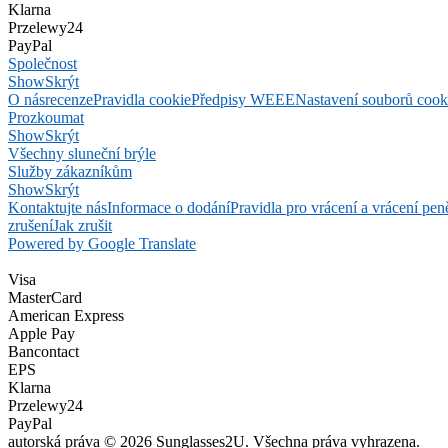
Klarna
Przelewy24
PayPal
Společnost
Show
Skrýt
O nás
recenze
Pravidla cookie
Předpisy WEEE
Nastavení souborů cook
Prozkoumat
Show
Skrýt
Všechny sluneční brýle
Služby zákazníkům
Show
Skrýt
Kontaktujte nás
Informace o dodání
Pravidla pro vrácení a vrácení pen
zrušení
Jak zrušit
Powered by Google Translate
Visa
MasterCard
American Express
Apple Pay
Bancontact
EPS
Klarna
Przelewy24
PayPal
autorská práva © 2026 Sunglasses2U. Všechna práva vyhrazena.