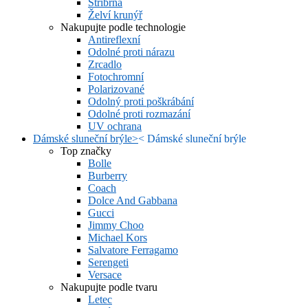
Stříbrná
Želví krunýř
Nakupujte podle technologie
Antireflexní
Odolné proti nárazu
Zrcadlo
Fotochromní
Polarizované
Odolný proti poškrábání
Odolné proti rozmazání
UV ochrana
Dámské sluneční brýle
>
<
Dámské sluneční brýle
Top značky
Bolle
Burberry
Coach
Dolce And Gabbana
Gucci
Jimmy Choo
Michael Kors
Salvatore Ferragamo
Serengeti
Versace
Nakupujte podle tvaru
Letec