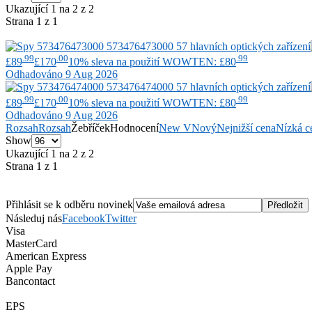
Ukazující 1 na 2 z 2
Strana 1 z 1
.99
.00
.99
£89
£170
10% sleva na použití WOWTEN: £80
Odhadováno 9 Aug 2026
.99
.00
.99
£89
£170
10% sleva na použití WOWTEN: £80
Odhadováno 9 Aug 2026
Rozsah
Rozsah
Žebříček
Hodnocení
New V
Nový
Nejnižší cena
Nízká c
Show
Ukazující 1 na 2 z 2
Strana 1 z 1
Přihlásit se k odběru novinek
Následuj nás
Facebook
Twitter
Visa
MasterCard
American Express
Apple Pay
Bancontact
EPS