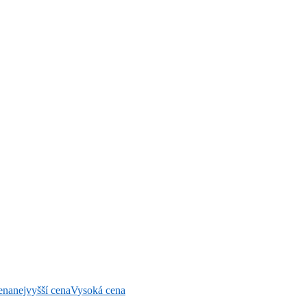
ena
nejvyšší cena
Vysoká cena