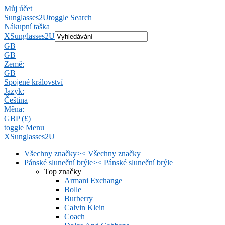
Můj účet
Sunglasses2U
toggle Search
Nákupní taška
X
Sunglasses2U
GB
GB
Země:
GB
Spojené království
Jazyk:
Čeština
Měna:
GBP (£)
toggle Menu
X
Sunglasses2U
Všechny značky
>
<
Všechny značky
Pánské sluneční brýle
>
<
Pánské sluneční brýle
Top značky
Armani Exchange
Bolle
Burberry
Calvin Klein
Coach