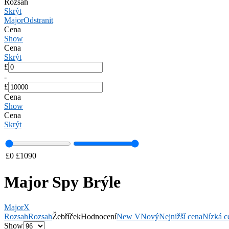
Rozsah
Skrýt
Major
Odstranit
Cena
Show
Cena
Skrýt
£
-
£
Cena
Show
Cena
Skrýt
£
0
£
1090
Major Spy Brýle
Major
X
Rozsah
Rozsah
Žebříček
Hodnocení
New V
Nový
Nejnižší cena
Nízká c
Show