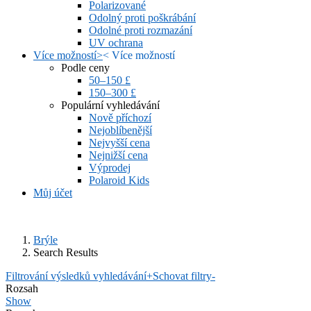
Polarizované
Odolný proti poškrábání
Odolné proti rozmazání
UV ochrana
Více možností
>
<
Více možností
Podle ceny
50–150 £
150–300 £
Populární vyhledávání
Nově příchozí
Nejoblíbenější
Nejvyšší cena
Nejnižší cena
Výprodej
Polaroid Kids
Můj účet
Brýle
Search Results
Filtrování výsledků vyhledávání
+
Schovat filtry
-
Rozsah
Show