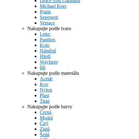
Dolce And Gabbana
Michael Kors
Prada
Serengeti
Versace
Nakupujte podle tvaru
Letec
Panthos
Kolo
Náměstí
Hledí
Wayfarer
štít
Nakupujte podle materiálu
Acetát
Kov
Nylon
Plast
Titan
Nakupujte podle barvy
Černá
Modrá
Čirý
Zlatá
Šedá