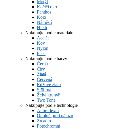
Motýl
Kočičí oko
Panthos
Kolo
Náměstí
Hledí
Nakupujte podle materiálu
Acetát
Kov
Nylon
Plast
Nakupujte podle barvy
Černá
Čirý
Zlatá
Červená
Růžové zlato
Stříbrná
Želví krunýř
Two Tone
Nakupujte podle technologie
Antireflexní
Odolné proti nárazu
Zrcadlo
Fotochromní