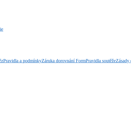
ie
ěz
Pravidla a podmínky
Záruka dorovnání Form
Pravidla soutěže
Zásady 