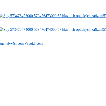
5
5
ena
nejvyšší cena
Vysoká cena