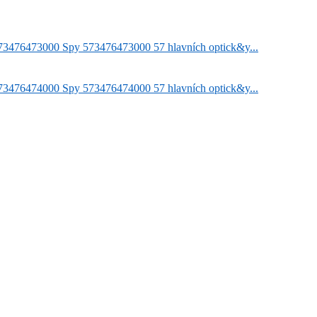
73476473000
Spy
573476473000 57 hlavních optick&y...
73476474000
Spy
573476474000 57 hlavních optick&y...