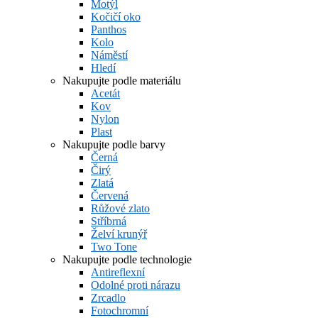
Motýl
Kočičí oko
Panthos
Kolo
Náměstí
Hledí
Nakupujte podle materiálu
Acetát
Kov
Nylon
Plast
Nakupujte podle barvy
Černá
Čirý
Zlatá
Červená
Růžové zlato
Stříbrná
Želví krunýř
Two Tone
Nakupujte podle technologie
Antireflexní
Odolné proti nárazu
Zrcadlo
Fotochromní