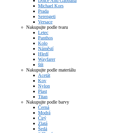
Dolce And Gabbana
Michael Kors
Prada
Serengeti
Versace
Nakupujte podle tvaru
Letec
Panthos
Kolo
Náměstí
Hledí
Wayfarer
štít
Nakupujte podle materiálu
Acetát
Kov
Nylon
Plast
Titan
Nakupujte podle barvy
Černá
Modrá
Čirý
Zlatá
Šedá