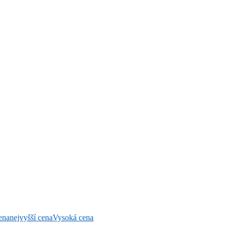
ena
nejvyšší cena
Vysoká cena