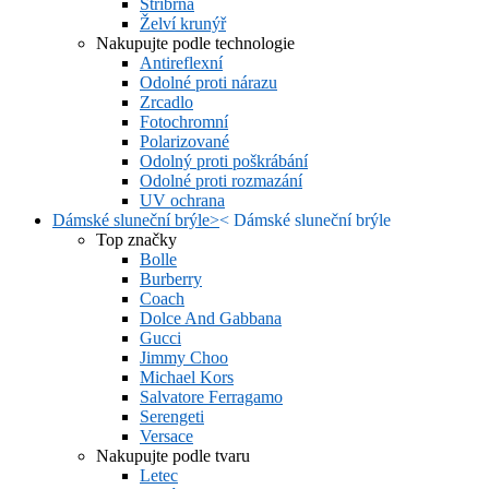
Stříbrná
Želví krunýř
Nakupujte podle technologie
Antireflexní
Odolné proti nárazu
Zrcadlo
Fotochromní
Polarizované
Odolný proti poškrábání
Odolné proti rozmazání
UV ochrana
Dámské sluneční brýle
>
<
Dámské sluneční brýle
Top značky
Bolle
Burberry
Coach
Dolce And Gabbana
Gucci
Jimmy Choo
Michael Kors
Salvatore Ferragamo
Serengeti
Versace
Nakupujte podle tvaru
Letec