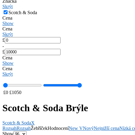
Značka
Skrýt
Scotch & Soda
Cena
Show
Cena
Skrýt
£
-
£
Cena
Show
Cena
Skrýt
£
0
£
1050
Scotch & Soda Brýle
Scotch & Soda
X
Rozsah
Rozsah
Žebříček
Hodnocení
New V
Nový
Nejnižší cena
Nízká c
Show