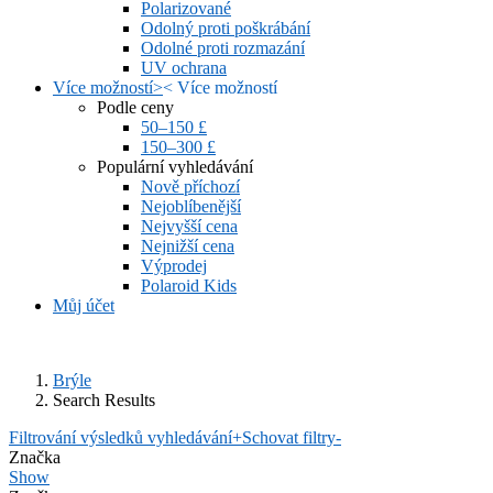
Polarizované
Odolný proti poškrábání
Odolné proti rozmazání
UV ochrana
Více možností
>
<
Více možností
Podle ceny
50–150 £
150–300 £
Populární vyhledávání
Nově příchozí
Nejoblíbenější
Nejvyšší cena
Nejnižší cena
Výprodej
Polaroid Kids
Můj účet
Brýle
Search Results
Filtrování výsledků vyhledávání
+
Schovat filtry
-
Značka
Show