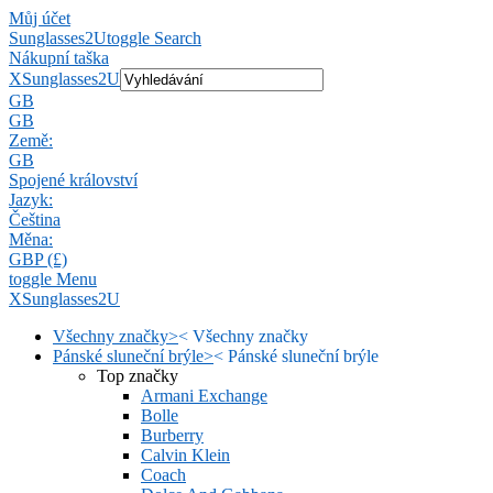
Můj účet
Sunglasses2U
toggle Search
Nákupní taška
X
Sunglasses2U
GB
GB
Země:
GB
Spojené království
Jazyk:
Čeština
Měna:
GBP (£)
toggle Menu
X
Sunglasses2U
Všechny značky
>
<
Všechny značky
Pánské sluneční brýle
>
<
Pánské sluneční brýle
Top značky
Armani Exchange
Bolle
Burberry
Calvin Klein
Coach