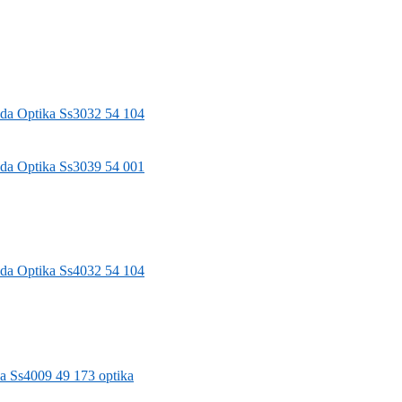
oda
Optika Ss3032 54 104
oda
Optika Ss3039 54 001
oda
Optika Ss4032 54 104
a
Ss4009 49 173 optika