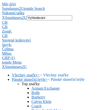
Můj účet
Sunglasses2U
toggle Search
Nákupní taška
X
Sunglasses2U
GB
GB
Země:
GB
Spojené království
Jazyk:
Čeština
Měna:
GBP (£)
toggle Menu
X
Sunglasses2U
Všechny značky
>
<
Všechny značky
Pánské sluneční brýle
>
<
Pánské sluneční brýle
Top značky
Armani Exchange
Bolle
Burberry
Calvin Klein
Coach