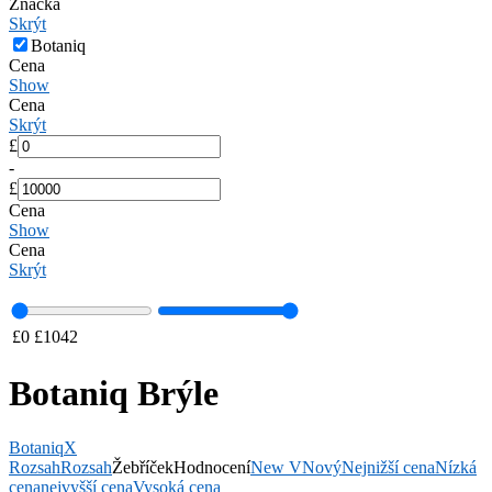
Značka
Skrýt
Botaniq
Cena
Show
Cena
Skrýt
£
-
£
Cena
Show
Cena
Skrýt
£
0
£
1042
Botaniq Brýle
Botaniq
X
Rozsah
Rozsah
Žebříček
Hodnocení
New V
Nový
Nejnižší cena
Nízká
cena
nejvyšší cena
Vysoká cena