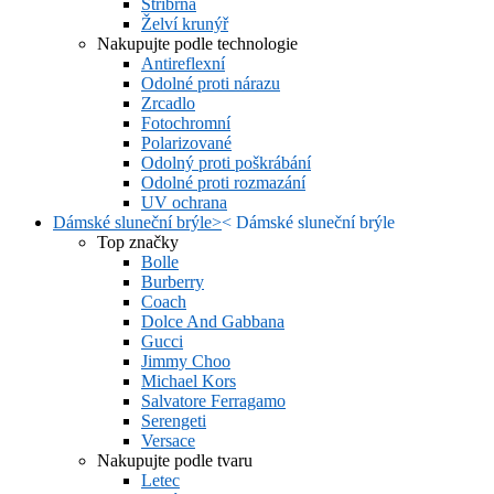
Stříbrná
Želví krunýř
Nakupujte podle technologie
Antireflexní
Odolné proti nárazu
Zrcadlo
Fotochromní
Polarizované
Odolný proti poškrábání
Odolné proti rozmazání
UV ochrana
Dámské sluneční brýle
>
<
Dámské sluneční brýle
Top značky
Bolle
Burberry
Coach
Dolce And Gabbana
Gucci
Jimmy Choo
Michael Kors
Salvatore Ferragamo
Serengeti
Versace
Nakupujte podle tvaru
Letec