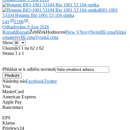
BIO-1001
53104
Botaniq
Bio 1001 53 104 optika
.99
.00
£41
£106
Odhadováno 9 Aug 2026
Rozsah
Rozsah
Žebříček
Hodnocení
New V
Nový
Nejnižší cena
Nízká
cena
nejvyšší cena
Vysoká cena
Show
Ukazující 1 na 62 z 62
Strana 1 z 1
Přihlásit se k odběru novinek
Následuj nás
Facebook
Twitter
Visa
MasterCard
American Express
Apple Pay
Bancontact
EPS
Klarna
Przelewy24