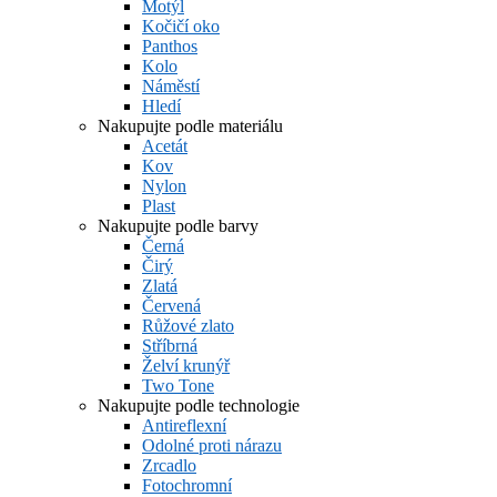
Motýl
Kočičí oko
Panthos
Kolo
Náměstí
Hledí
Nakupujte podle materiálu
Acetát
Kov
Nylon
Plast
Nakupujte podle barvy
Černá
Čirý
Zlatá
Červená
Růžové zlato
Stříbrná
Želví krunýř
Two Tone
Nakupujte podle technologie
Antireflexní
Odolné proti nárazu
Zrcadlo
Fotochromní