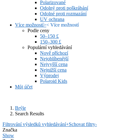
Polarizované
Odolný proti poškrábání
Odolné proti rozmazání
UV ochrana
Více možností
>
<
Více možností
Podle ceny
50–150 £
150–300 £
Populární vyhledávání
Nově příchozí
Nejoblíbenější
Nejvyšší cena
Nejnižší cena
Výprodej
Polaroid Kids
Můj účet
Brýle
Search Results
Filtrování výsledků vyhledávání
+
Schovat filtry
-
Značka
Show