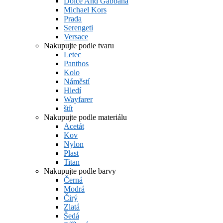
Dolce And Gabbana
Michael Kors
Prada
Serengeti
Versace
Nakupujte podle tvaru
Letec
Panthos
Kolo
Náměstí
Hledí
Wayfarer
štít
Nakupujte podle materiálu
Acetát
Kov
Nylon
Plast
Titan
Nakupujte podle barvy
Černá
Modrá
Čirý
Zlatá
Šedá