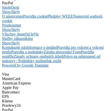
PayPal
Společnost
Show
Skrýt
O nás
recenze
Pravidla cookie
Předpisy WEEE
Nastavení souborů
cookie
Prozkoumat
Show
Skrýt
Všechny sluneční brýle
Služby zákazníkům
Show
Skrýt
Kontaktujte nás
Informace o dodání
Pravidla pro vrácení a vrácení
peněz
Pravidla a podmínky
Záruka dorovnání Form
Pravidla
soutěže
Zásady ochrany osobních údajů
Právo na odstoupení od
smlouvy / Podmínky zrušení
Jak zrušit
Powered by Google Translate
Visa
MasterCard
American Express
Apple Pay
Bancontact
EPS
Klarna
Przelewy24
PayPal