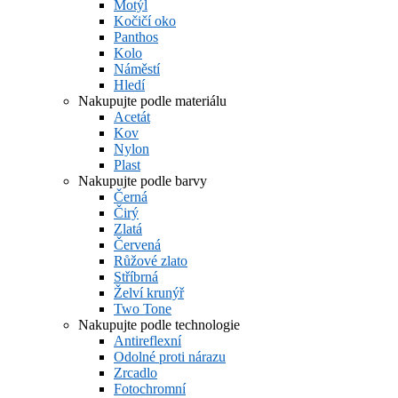
Motýl
Kočičí oko
Panthos
Kolo
Náměstí
Hledí
Nakupujte podle materiálu
Acetát
Kov
Nylon
Plast
Nakupujte podle barvy
Černá
Čirý
Zlatá
Červená
Růžové zlato
Stříbrná
Želví krunýř
Two Tone
Nakupujte podle technologie
Antireflexní
Odolné proti nárazu
Zrcadlo
Fotochromní