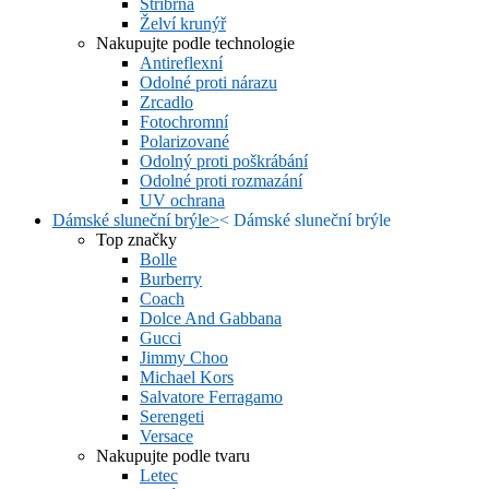
Stříbrná
Želví krunýř
Nakupujte podle technologie
Antireflexní
Odolné proti nárazu
Zrcadlo
Fotochromní
Polarizované
Odolný proti poškrábání
Odolné proti rozmazání
UV ochrana
Dámské sluneční brýle
>
<
Dámské sluneční brýle
Top značky
Bolle
Burberry
Coach
Dolce And Gabbana
Gucci
Jimmy Choo
Michael Kors
Salvatore Ferragamo
Serengeti
Versace
Nakupujte podle tvaru
Letec