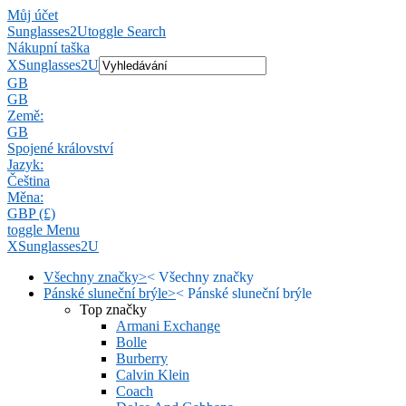
Můj účet
Sunglasses2U
toggle Search
Nákupní taška
X
Sunglasses2U
GB
GB
Země:
GB
Spojené království
Jazyk:
Čeština
Měna:
GBP (£)
toggle Menu
X
Sunglasses2U
Všechny značky
>
<
Všechny značky
Pánské sluneční brýle
>
<
Pánské sluneční brýle
Top značky
Armani Exchange
Bolle
Burberry
Calvin Klein
Coach