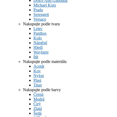
Dolce And Gabbana
Michael Kors
Prada
Serengeti
Versace
Nakupujte podle tvaru
Letec
Panthos
Kolo
Náměstí
Hledí
Wayfarer
štít
Nakupujte podle materiálu
Acetát
Kov
Nylon
Plast
Titan
Nakupujte podle barvy
Černá
Modrá
Čirý
Zlatá
Šedá