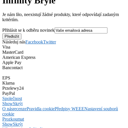
Infinity Brýle
Je nám líto, neexistují žádné produkty, které odpovídají zadaným
kritériím.
Přihlásit se k odběru novinek
Následuj nás
Facebook
Twitter
Visa
MasterCard
American Express
Apple Pay
Bancontact
EPS
Klarna
Przelewy24
PayPal
Společnost
Show
Skrýt
O nás
recenze
Pravidla cookie
Předpisy WEEE
Nastavení souborů
cookie
Prozkoumat
Show
Skrýt