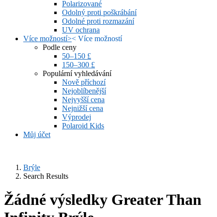
Polarizované
Odolný proti poškrábání
Odolné proti rozmazání
UV ochrana
Více možností
>
<
Více možností
Podle ceny
50–150 £
150–300 £
Populární vyhledávání
Nově příchozí
Nejoblíbenější
Nejvyšší cena
Nejnižší cena
Výprodej
Polaroid Kids
Můj účet
Brýle
Search Results
Žádné výsledky Greater Than