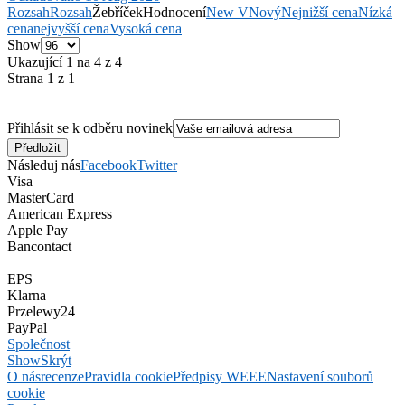
Rozsah
Rozsah
Žebříček
Hodnocení
New V
Nový
Nejnižší cena
Nízká
cena
nejvyšší cena
Vysoká cena
Show
Ukazující 1 na 4 z 4
Strana 1 z 1
Přihlásit se k odběru novinek
Následuj nás
Facebook
Twitter
Visa
MasterCard
American Express
Apple Pay
Bancontact
EPS
Klarna
Przelewy24
PayPal
Společnost
Show
Skrýt
O nás
recenze
Pravidla cookie
Předpisy WEEE
Nastavení souborů
cookie