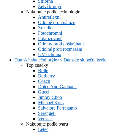
Stříbrná
Želví krunýř
Nakupujte podle technologie
Antireflexní
Odolné proti nárazu
Zrcadlo
Fotochromní
Polarizované
Odolný proti poškrábání
Odolné proti rozmazání
UV ochrana
Dámské sluneční brýle
>
<
Dámské sluneční brýle
Top značky
Bolle
Burberry
Coach
Dolce And Gabbana
Gucci
Jimmy Choo
Michael Kors
Salvatore Ferragamo
Serengeti
Versace
Nakupujte podle tvaru
Letec