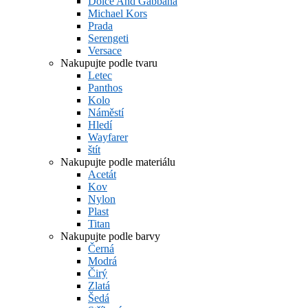
Dolce And Gabbana
Michael Kors
Prada
Serengeti
Versace
Nakupujte podle tvaru
Letec
Panthos
Kolo
Náměstí
Hledí
Wayfarer
štít
Nakupujte podle materiálu
Acetát
Kov
Nylon
Plast
Titan
Nakupujte podle barvy
Černá
Modrá
Čirý
Zlatá
Šedá