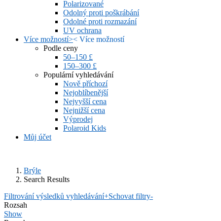
Polarizované
Odolný proti poškrábání
Odolné proti rozmazání
UV ochrana
Více možností
>
<
Více možností
Podle ceny
50–150 £
150–300 £
Populární vyhledávání
Nově příchozí
Nejoblíbenější
Nejvyšší cena
Nejnižší cena
Výprodej
Polaroid Kids
Můj účet
Brýle
Search Results
Filtrování výsledků vyhledávání
+
Schovat filtry
-
Rozsah
Show