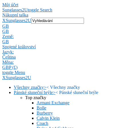
Můj účet
Sunglasses2U
toggle Search
Nákupní taška
X
Sunglasses2U
GB
GB
Země:
GB
Spojené království
Jazyk:
Čeština
Měna:
GBP (£)
toggle Menu
X
Sunglasses2U
Všechny značky
>
<
Všechny značky
Pánské sluneční brýle
>
<
Pánské sluneční brýle
Top značky
Armani Exchange
Bolle
Burberry
Calvin Klein
Coach