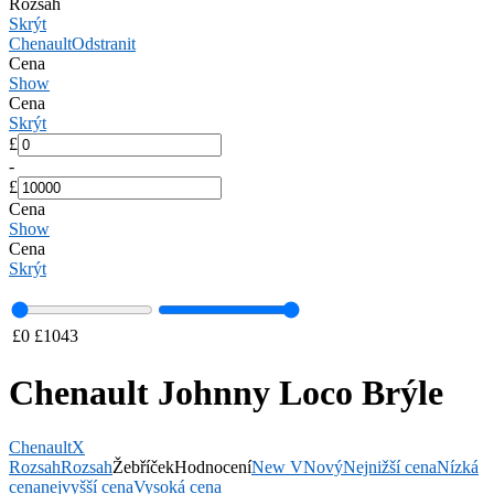
Rozsah
Skrýt
Chenault
Odstranit
Cena
Show
Cena
Skrýt
£
-
£
Cena
Show
Cena
Skrýt
£
0
£
1043
Chenault Johnny Loco Brýle
Chenault
X
Rozsah
Rozsah
Žebříček
Hodnocení
New V
Nový
Nejnižší cena
Nízká
cena
nejvyšší cena
Vysoká cena