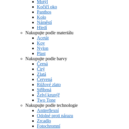
Motýl
Kočičí oko
Panthos
Kolo
Náměstí
Hledí
Nakupujte podle materiálu
Acetát
Kov
Nylon
Plast
Nakupujte podle barvy
Černá
Čirý
Zlatá
Červená
Růžové zlato
Stříbrná
Želví krunýř
Two Tone
Nakupujte podle technologie
Antireflexní
Odolné proti nárazu
Zrcadlo
Fotochromní