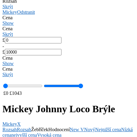
Rozsah
Skrýt
Mickey
Odstranit
Cena
Show
Cena
Skrýt
£
-
£
Cena
Show
Cena
Skrýt
£
0
£
1043
Mickey Johnny Loco Brýle
Mickey
X
Rozsah
Rozsah
Žebříček
Hodnocení
New V
Nový
Nejnižší cena
Nízká
cena
nejvyšší cena
Vysoká cena