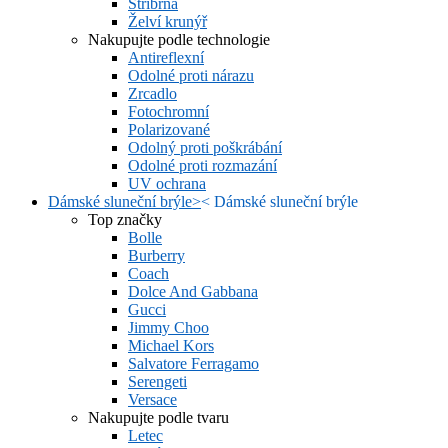
Stříbrná
Želví krunýř
Nakupujte podle technologie
Antireflexní
Odolné proti nárazu
Zrcadlo
Fotochromní
Polarizované
Odolný proti poškrábání
Odolné proti rozmazání
UV ochrana
Dámské sluneční brýle
>
<
Dámské sluneční brýle
Top značky
Bolle
Burberry
Coach
Dolce And Gabbana
Gucci
Jimmy Choo
Michael Kors
Salvatore Ferragamo
Serengeti
Versace
Nakupujte podle tvaru
Letec