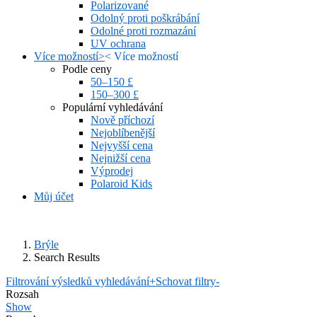
Polarizované
Odolný proti poškrábání
Odolné proti rozmazání
UV ochrana
Více možností
>
<
Více možností
Podle ceny
50–150 £
150–300 £
Populární vyhledávání
Nově příchozí
Nejoblíbenější
Nejvyšší cena
Nejnižší cena
Výprodej
Polaroid Kids
Můj účet
Brýle
Search Results
Filtrování výsledků vyhledávání
+
Schovat filtry
-
Rozsah
Show