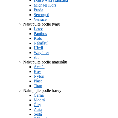
Dolce And Gabbana
Michael Kors
Prada
Serengeti
Versace
Nakupujte podle tvaru
Letec
Panthos
Kolo
Náměstí
Hledí
Wayfarer
štít
Nakupujte podle materiálu
Acetát
Kov
Nylon
Plast
Titan
Nakupujte podle barvy
Černá
Modrá
Čirý
Zlatá
Šedá