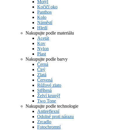
Motýl
Kočičí oko
Panthos
Kolo
Náměstí
Hledí
Nakupujte podle materiálu
Acetát
Kov
Nylon
Plast
Nakupujte podle barvy
Černá
Čirý
Zlatá
Červená
Růžové zlato
Stříbrná
Želví krunýř
Two Tone
Nakupujte podle technologie
Antireflexní
Odolné proti nárazu
Zrcadlo
Fotochromní