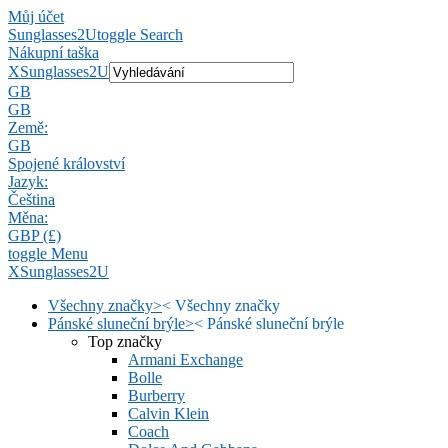
Můj účet
Sunglasses2U
toggle Search
Nákupní taška
X
Sunglasses2U
GB
GB
Země:
GB
Spojené království
Jazyk:
Čeština
Měna:
GBP (£)
toggle Menu
X
Sunglasses2U
Všechny značky
>
<
Všechny značky
Pánské sluneční brýle
>
<
Pánské sluneční brýle
Top značky
Armani Exchange
Bolle
Burberry
Calvin Klein
Coach