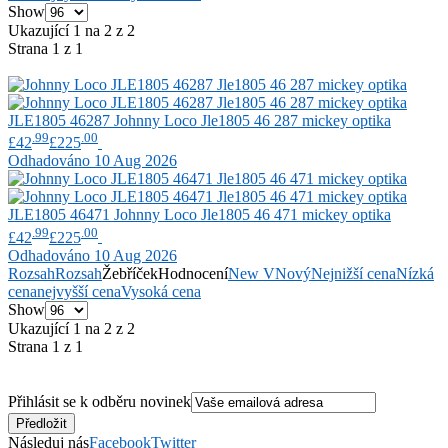
Show
Ukazující 1 na 2 z 2
Strana 1 z 1
JLE1805 46287
Johnny Loco
Jle1805 46 287 mickey optika
.99
.00
£42
£225
Odhadováno 10 Aug 2026
JLE1805 46471
Johnny Loco
Jle1805 46 471 mickey optika
.99
.00
£42
£225
Odhadováno 10 Aug 2026
Rozsah
Rozsah
Žebříček
Hodnocení
New V
Nový
Nejnižší cena
Nízká
cena
nejvyšší cena
Vysoká cena
Show
Ukazující 1 na 2 z 2
Strana 1 z 1
Přihlásit se k odběru novinek
Následuj nás
Facebook
Twitter