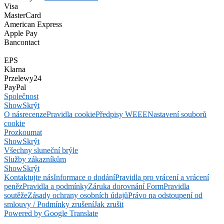
Visa
MasterCard
American Express
Apple Pay
Bancontact
EPS
Klarna
Przelewy24
PayPal
Společnost
Show
Skrýt
O nás
recenze
Pravidla cookie
Předpisy WEEE
Nastavení souborů
cookie
Prozkoumat
Show
Skrýt
Všechny sluneční brýle
Služby zákazníkům
Show
Skrýt
Kontaktujte nás
Informace o dodání
Pravidla pro vrácení a vrácení
peněz
Pravidla a podmínky
Záruka dorovnání Form
Pravidla
soutěže
Zásady ochrany osobních údajů
Právo na odstoupení od
smlouvy / Podmínky zrušení
Jak zrušit
Powered by Google Translate