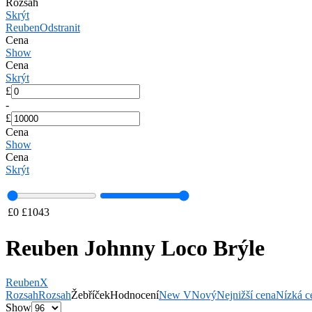
Rozsah
Skrýt
Reuben
Odstranit
Cena
Show
Cena
Skrýt
£
-
£
Cena
Show
Cena
Skrýt
£
0
£
1043
Reuben Johnny Loco Brýle
Reuben
X
Rozsah
Rozsah
Žebříček
Hodnocení
New V
Nový
Nejnižší cena
Nízká c
Show