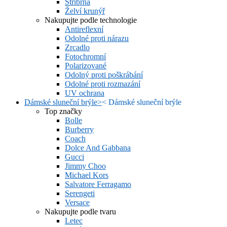
Stříbrná
Želví krunýř
Nakupujte podle technologie
Antireflexní
Odolné proti nárazu
Zrcadlo
Fotochromní
Polarizované
Odolný proti poškrábání
Odolné proti rozmazání
UV ochrana
Dámské sluneční brýle
>
<
Dámské sluneční brýle
Top značky
Bolle
Burberry
Coach
Dolce And Gabbana
Gucci
Jimmy Choo
Michael Kors
Salvatore Ferragamo
Serengeti
Versace
Nakupujte podle tvaru
Letec