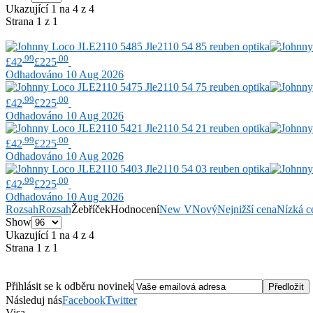
Ukazující 1 na 4 z 4
Strana 1 z 1
.99
.00
£42
£225
Odhadováno 10 Aug 2026
.99
.00
£42
£225
Odhadováno 10 Aug 2026
.99
.00
£42
£225
Odhadováno 10 Aug 2026
.99
.00
£42
£225
Odhadováno 10 Aug 2026
Rozsah
Rozsah
Žebříček
Hodnocení
New V
Nový
Nejnižší cena
Nízká c
Show
Ukazující 1 na 4 z 4
Strana 1 z 1
Přihlásit se k odběru novinek
Následuj nás
Facebook
Twitter
Visa