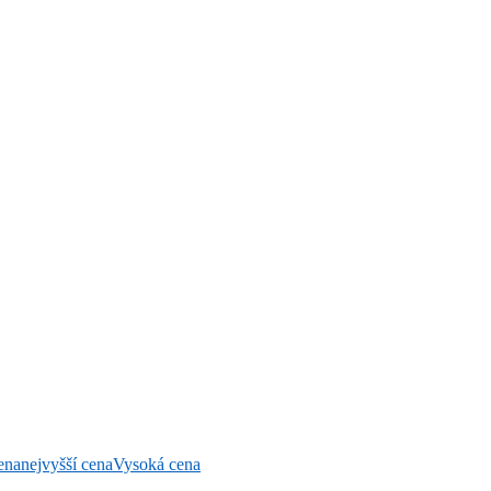
ena
nejvyšší cena
Vysoká cena