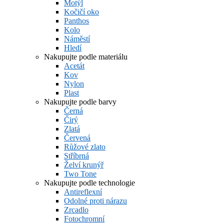
Motýl
Kočičí oko
Panthos
Kolo
Náměstí
Hledí
Nakupujte podle materiálu
Acetát
Kov
Nylon
Plast
Nakupujte podle barvy
Černá
Čirý
Zlatá
Červená
Růžové zlato
Stříbrná
Želví krunýř
Two Tone
Nakupujte podle technologie
Antireflexní
Odolné proti nárazu
Zrcadlo
Fotochromní