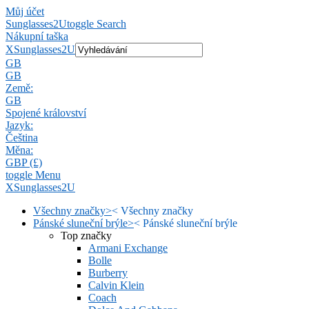
Můj účet
Sunglasses2U
toggle Search
Nákupní taška
X
Sunglasses2U
GB
GB
Země:
GB
Spojené království
Jazyk:
Čeština
Měna:
GBP (£)
toggle Menu
X
Sunglasses2U
Všechny značky
>
<
Všechny značky
Pánské sluneční brýle
>
<
Pánské sluneční brýle
Top značky
Armani Exchange
Bolle
Burberry
Calvin Klein
Coach