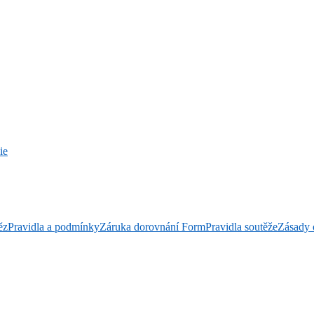
ie
ěz
Pravidla a podmínky
Záruka dorovnání Form
Pravidla soutěže
Zásady 