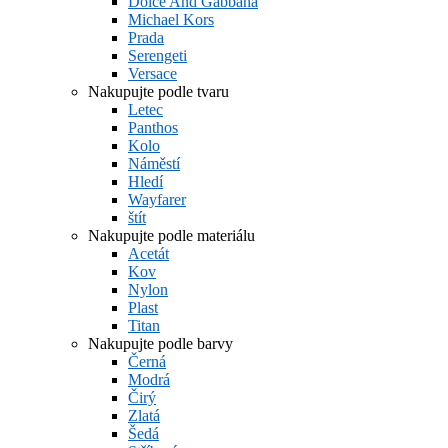
Dolce And Gabbana
Michael Kors
Prada
Serengeti
Versace
Nakupujte podle tvaru
Letec
Panthos
Kolo
Náměstí
Hledí
Wayfarer
štít
Nakupujte podle materiálu
Acetát
Kov
Nylon
Plast
Titan
Nakupujte podle barvy
Černá
Modrá
Čirý
Zlatá
Šedá