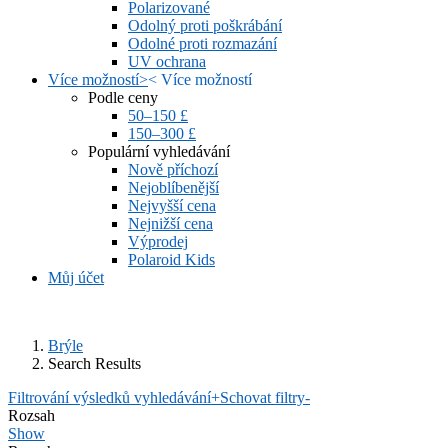
Polarizované
Odolný proti poškrábání
Odolné proti rozmazání
UV ochrana
Více možností
>
<
Více možností
Podle ceny
50–150 £
150–300 £
Populární vyhledávání
Nově příchozí
Nejoblíbenější
Nejvyšší cena
Nejnižší cena
Výprodej
Polaroid Kids
Můj účet
Brýle
Search Results
Filtrování výsledků vyhledávání
+
Schovat filtry
-
Rozsah
Show