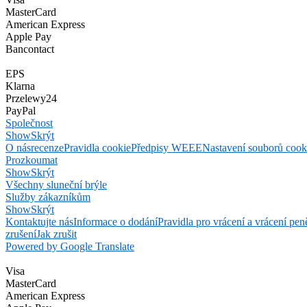
MasterCard
American Express
Apple Pay
Bancontact
EPS
Klarna
Przelewy24
PayPal
Společnost
Show
Skrýt
O nás
recenze
Pravidla cookie
Předpisy WEEE
Nastavení souborů cook
Prozkoumat
Show
Skrýt
Všechny sluneční brýle
Služby zákazníkům
Show
Skrýt
Kontaktujte nás
Informace o dodání
Pravidla pro vrácení a vrácení pen
zrušení
Jak zrušit
Powered by Google Translate
Visa
MasterCard
American Express