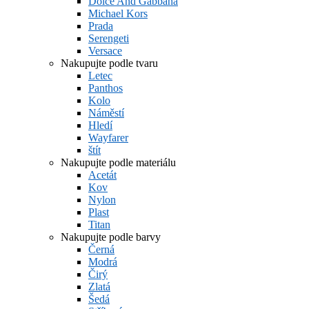
Dolce And Gabbana
Michael Kors
Prada
Serengeti
Versace
Nakupujte podle tvaru
Letec
Panthos
Kolo
Náměstí
Hledí
Wayfarer
štít
Nakupujte podle materiálu
Acetát
Kov
Nylon
Plast
Titan
Nakupujte podle barvy
Černá
Modrá
Čirý
Zlatá
Šedá