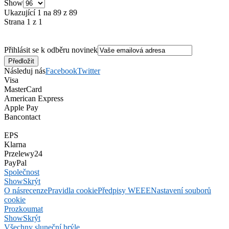
Show
Ukazující 1 na 89 z 89
Strana 1 z 1
Přihlásit se k odběru novinek
Následuj nás
Facebook
Twitter
Visa
MasterCard
American Express
Apple Pay
Bancontact
EPS
Klarna
Przelewy24
PayPal
Společnost
Show
Skrýt
O nás
recenze
Pravidla cookie
Předpisy WEEE
Nastavení souborů
cookie
Prozkoumat
Show
Skrýt
Všechny sluneční brýle