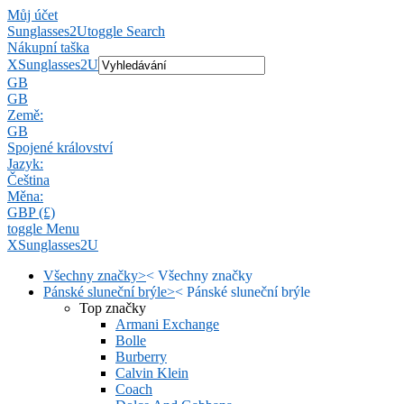
Můj účet
Sunglasses2U
toggle Search
Nákupní taška
X
Sunglasses2U
GB
GB
Země:
GB
Spojené království
Jazyk:
Čeština
Měna:
GBP (£)
toggle Menu
X
Sunglasses2U
Všechny značky
>
<
Všechny značky
Pánské sluneční brýle
>
<
Pánské sluneční brýle
Top značky
Armani Exchange
Bolle
Burberry
Calvin Klein
Coach