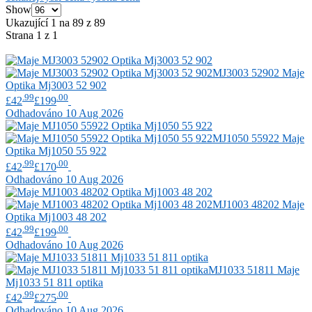
Show
Ukazující 1 na 89 z 89
Strana 1 z 1
MJ3003 52902
Maje
Optika Mj3003 52 902
.99
.00
£42
£199
Odhadováno 10 Aug 2026
MJ1050 55922
Maje
Optika Mj1050 55 922
.99
.00
£42
£170
Odhadováno 10 Aug 2026
MJ1003 48202
Maje
Optika Mj1003 48 202
.99
.00
£42
£199
Odhadováno 10 Aug 2026
MJ1033 51811
Maje
Mj1033 51 811 optika
.99
.00
£42
£275
Odhadováno 10 Aug 2026