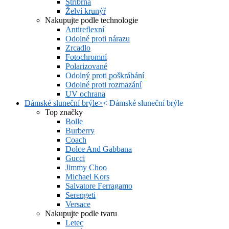
Stříbrná
Želví krunýř
Nakupujte podle technologie
Antireflexní
Odolné proti nárazu
Zrcadlo
Fotochromní
Polarizované
Odolný proti poškrábání
Odolné proti rozmazání
UV ochrana
Dámské sluneční brýle
>
<
Dámské sluneční brýle
Top značky
Bolle
Burberry
Coach
Dolce And Gabbana
Gucci
Jimmy Choo
Michael Kors
Salvatore Ferragamo
Serengeti
Versace
Nakupujte podle tvaru
Letec