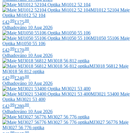
MJ1012 52104
Maje
Optika Mj1012 52 104
.99
.00
£42
£175
Odhadováno 10 Aug 2026
MJ1050 55106
Maje
Optika Mj1050 55 106
.99
.00
£42
£170
Odhadováno 10 Aug 2026
MJ3018 56812
Maje
Mj3018 56 812 optika
.99
.00
£42
£240
Odhadováno 10 Aug 2026
MJ3021 53400
Maje
Optika Mj3021 53 400
.99
.00
£42
£280
Odhadováno 10 Aug 2026
MJ3027 56776
Maje
Mj3027 56 776 optika
.99
.00