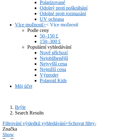
Polarizované
Odolný proti poškrábání
Odolné proti rozmazání
UV ochrana
Více možností
>
<
Více možností
Podle ceny
50–150 £
150–300 £
Populární vyhledávání
Nově příchozí
Nejoblíbenější
Nejvyšší cena
Nejnižší cena
Výprodej
Polaroid Kids
Můj účet
Brýle
Search Results
Filtrování výsledků vyhledávání
+
Schovat filtry
-
Značka
Show