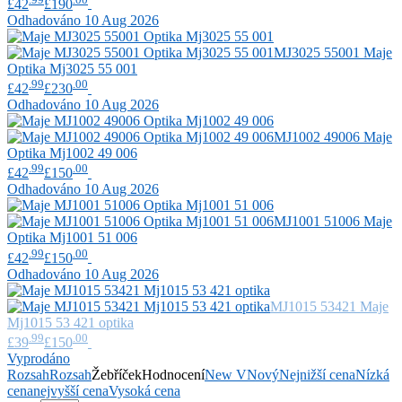
£42
£190
Odhadováno 10 Aug 2026
MJ3025 55001
Maje
Optika Mj3025 55 001
.99
.00
£42
£230
Odhadováno 10 Aug 2026
MJ1002 49006
Maje
Optika Mj1002 49 006
.99
.00
£42
£150
Odhadováno 10 Aug 2026
MJ1001 51006
Maje
Optika Mj1001 51 006
.99
.00
£42
£150
Odhadováno 10 Aug 2026
MJ1015 53421
Maje
Mj1015 53 421 optika
.99
.00
£39
£150
Vyprodáno
Rozsah
Rozsah
Žebříček
Hodnocení
New V
Nový
Nejnižší cena
Nízká
cena
nejvyšší cena
Vysoká cena