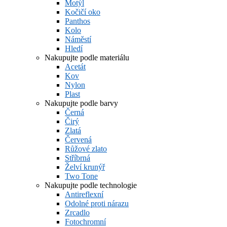
Motýl
Kočičí oko
Panthos
Kolo
Náměstí
Hledí
Nakupujte podle materiálu
Acetát
Kov
Nylon
Plast
Nakupujte podle barvy
Černá
Čirý
Zlatá
Červená
Růžové zlato
Stříbrná
Želví krunýř
Two Tone
Nakupujte podle technologie
Antireflexní
Odolné proti nárazu
Zrcadlo
Fotochromní