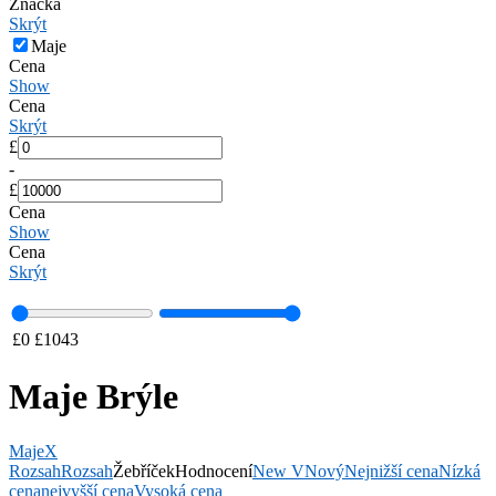
Značka
Skrýt
Maje
Cena
Show
Cena
Skrýt
£
-
£
Cena
Show
Cena
Skrýt
£
0
£
1043
Maje Brýle
Maje
X
Rozsah
Rozsah
Žebříček
Hodnocení
New V
Nový
Nejnižší cena
Nízká
cena
nejvyšší cena
Vysoká cena