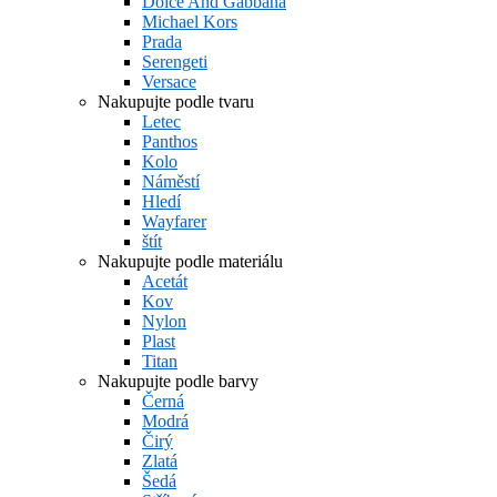
Dolce And Gabbana
Michael Kors
Prada
Serengeti
Versace
Nakupujte podle tvaru
Letec
Panthos
Kolo
Náměstí
Hledí
Wayfarer
štít
Nakupujte podle materiálu
Acetát
Kov
Nylon
Plast
Titan
Nakupujte podle barvy
Černá
Modrá
Čirý
Zlatá
Šedá