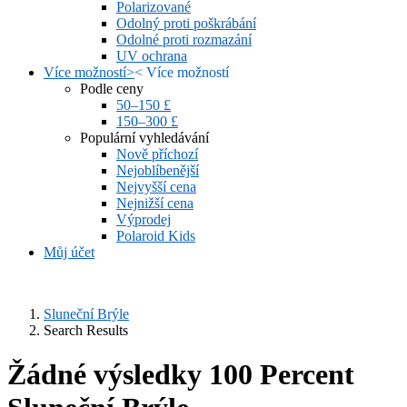
Polarizované
Odolný proti poškrábání
Odolné proti rozmazání
UV ochrana
Více možností
>
<
Více možností
Podle ceny
50–150 £
150–300 £
Populární vyhledávání
Nově příchozí
Nejoblíbenější
Nejvyšší cena
Nejnižší cena
Výprodej
Polaroid Kids
Můj účet
Sluneční Brýle
Search Results
Žádné výsledky 100 Percent