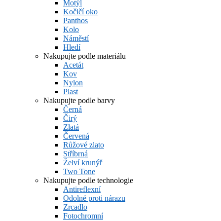
Motýl
Kočičí oko
Panthos
Kolo
Náměstí
Hledí
Nakupujte podle materiálu
Acetát
Kov
Nylon
Plast
Nakupujte podle barvy
Černá
Čirý
Zlatá
Červená
Růžové zlato
Stříbrná
Želví krunýř
Two Tone
Nakupujte podle technologie
Antireflexní
Odolné proti nárazu
Zrcadlo
Fotochromní