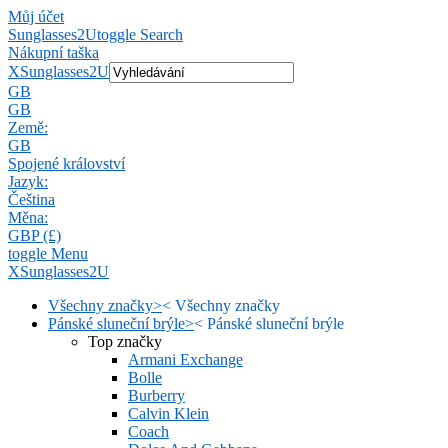
Můj účet
Sunglasses2U
toggle Search
Nákupní taška
X
Sunglasses2U
GB
GB
Země:
GB
Spojené království
Jazyk:
Čeština
Měna:
GBP (£)
toggle Menu
X
Sunglasses2U
Všechny značky
>
<
Všechny značky
Pánské sluneční brýle
>
<
Pánské sluneční brýle
Top značky
Armani Exchange
Bolle
Burberry
Calvin Klein
Coach