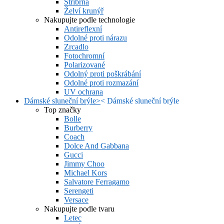
Stříbrná
Želví krunýř
Nakupujte podle technologie
Antireflexní
Odolné proti nárazu
Zrcadlo
Fotochromní
Polarizované
Odolný proti poškrábání
Odolné proti rozmazání
UV ochrana
Dámské sluneční brýle
>
<
Dámské sluneční brýle
Top značky
Bolle
Burberry
Coach
Dolce And Gabbana
Gucci
Jimmy Choo
Michael Kors
Salvatore Ferragamo
Serengeti
Versace
Nakupujte podle tvaru
Letec