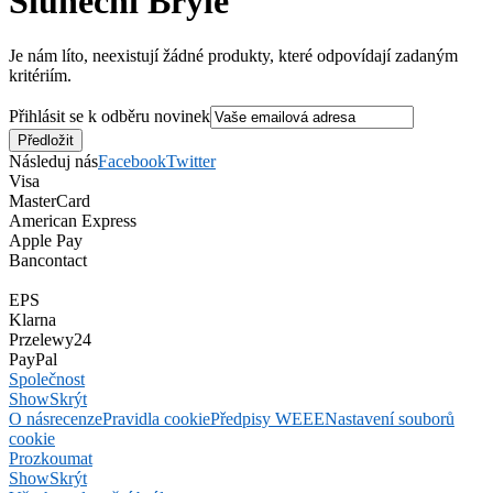
Sluneční Brýle
Je nám líto, neexistují žádné produkty, které odpovídají zadaným
kritériím.
Přihlásit se k odběru novinek
Následuj nás
Facebook
Twitter
Visa
MasterCard
American Express
Apple Pay
Bancontact
EPS
Klarna
Przelewy24
PayPal
Společnost
Show
Skrýt
O nás
recenze
Pravidla cookie
Předpisy WEEE
Nastavení souborů
cookie
Prozkoumat
Show
Skrýt