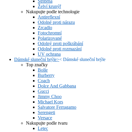
Stříbrná
Želví krunýř
Nakupujte podle technologie
Antireflexní
Odolné proti nárazu
Zrcadlo
Fotochromní
Polarizované
Odolný proti poškrábání
Odolné proti rozmazání
UV ochrana
Dámské sluneční brýle
>
<
Dámské sluneční brýle
Top značky
Bolle
Burberry
Coach
Dolce And Gabbana
Gucci
Jimmy Choo
Michael Kors
Salvatore Ferragamo
Serengeti
Versace
Nakupujte podle tvaru
Letec