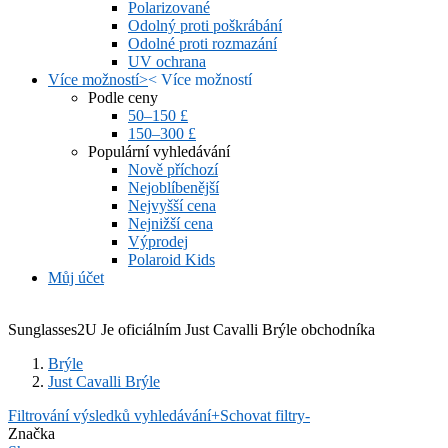
Polarizované
Odolný proti poškrábání
Odolné proti rozmazání
UV ochrana
Více možností
>
<
Více možností
Podle ceny
50–150 £
150–300 £
Populární vyhledávání
Nově příchozí
Nejoblíbenější
Nejvyšší cena
Nejnižší cena
Výprodej
Polaroid Kids
Můj účet
Sunglasses2U Je oficiálním Just Cavalli Brýle obchodníka
Brýle
Just Cavalli Brýle
Filtrování výsledků vyhledávání
+
Schovat filtry
-
Značka