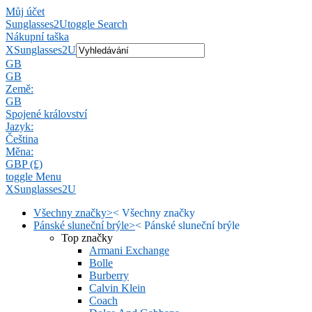
Můj účet
Sunglasses2U
toggle Search
Nákupní taška
X
Sunglasses2U
GB
GB
Země:
GB
Spojené království
Jazyk:
Čeština
Měna:
GBP (£)
toggle Menu
X
Sunglasses2U
Všechny značky
>
<
Všechny značky
Pánské sluneční brýle
>
<
Pánské sluneční brýle
Top značky
Armani Exchange
Bolle
Burberry
Calvin Klein
Coach