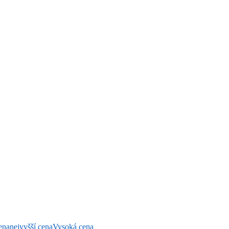
ena
nejvyšší cena
Vysoká cena