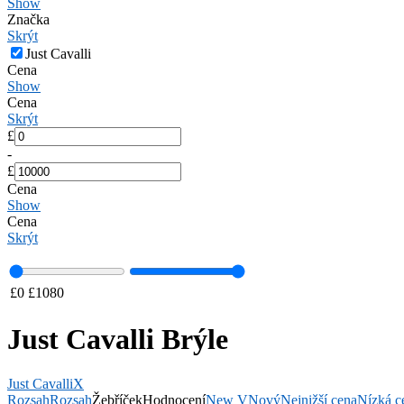
Show
Značka
Skrýt
Just Cavalli
Cena
Show
Cena
Skrýt
£
-
£
Cena
Show
Cena
Skrýt
£
0
£
1080
Just Cavalli Brýle
Just Cavalli
X
Rozsah
Rozsah
Žebříček
Hodnocení
New V
Nový
Nejnižší cena
Nízká c