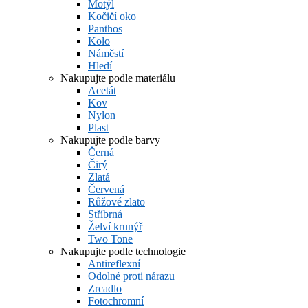
Motýl
Kočičí oko
Panthos
Kolo
Náměstí
Hledí
Nakupujte podle materiálu
Acetát
Kov
Nylon
Plast
Nakupujte podle barvy
Černá
Čirý
Zlatá
Červená
Růžové zlato
Stříbrná
Želví krunýř
Two Tone
Nakupujte podle technologie
Antireflexní
Odolné proti nárazu
Zrcadlo
Fotochromní