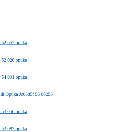
 52 052 optika
 52 020 optika
 54 001 optika
lli
Optika Jc0685f 56 00256
 53 056 optika
 53 083 optika