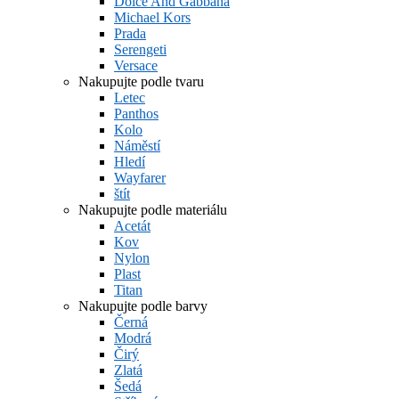
Dolce And Gabbana
Michael Kors
Prada
Serengeti
Versace
Nakupujte podle tvaru
Letec
Panthos
Kolo
Náměstí
Hledí
Wayfarer
štít
Nakupujte podle materiálu
Acetát
Kov
Nylon
Plast
Titan
Nakupujte podle barvy
Černá
Modrá
Čirý
Zlatá
Šedá