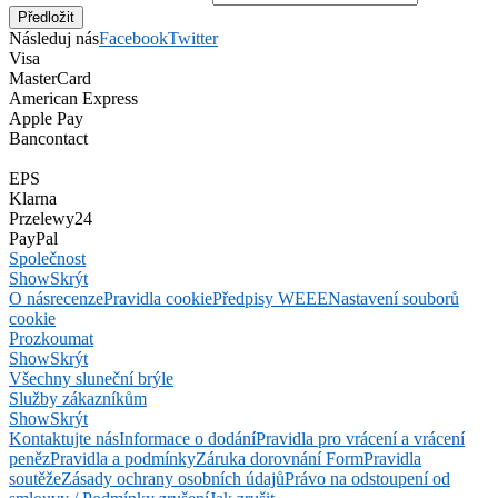
Následuj nás
Facebook
Twitter
Visa
MasterCard
American Express
Apple Pay
Bancontact
EPS
Klarna
Przelewy24
PayPal
Společnost
Show
Skrýt
O nás
recenze
Pravidla cookie
Předpisy WEEE
Nastavení souborů
cookie
Prozkoumat
Show
Skrýt
Všechny sluneční brýle
Služby zákazníkům
Show
Skrýt
Kontaktujte nás
Informace o dodání
Pravidla pro vrácení a vrácení
peněz
Pravidla a podmínky
Záruka dorovnání Form
Pravidla
soutěže
Zásady ochrany osobních údajů
Právo na odstoupení od