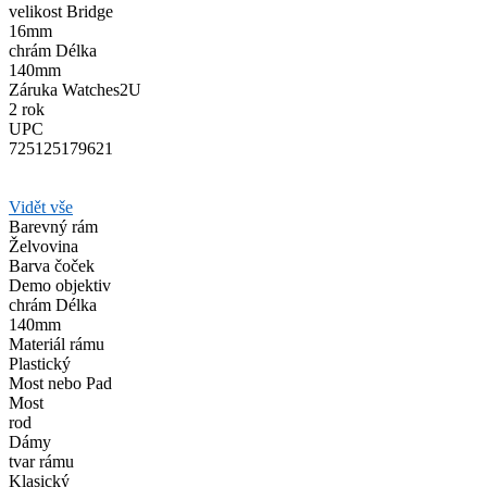
velikost Bridge
16mm
chrám Délka
140mm
Záruka Watches2U
2 rok
UPC
725125179621
Vidět vše
Barevný rám
Želvovina
Barva čoček
Demo objektiv
chrám Délka
140mm
Materiál rámu
Plastický
Most nebo Pad
Most
rod
Dámy
tvar rámu
Klasický