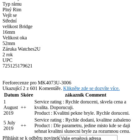
Typ rámu
Plný Rim
Vejít se
Střední
velikost Bridge
16mm
Velikost oka
52mm
Záruka Watches2U
2 rok
UPC
725125179621
Feefo
recenze pro MK4073U-3006
Ukazující 2 z 601 Komentáře.
Klikněte zde se dozvíte více.
Datum
Skóre
zákazník Comment
1
Service rating : Rychle doruceni, skvela cena a
August
+
+
kvalita. Doporucuji.
2019
Product : Kvalitni pekne bryle. Rychle doruceni.
Service rating : Rychle dodani, kvalitne zabaleno
5 July
+
+
Product : Dle parametru, jedine misto kde se daji
2019
sehnat kvalitni slunecni bryle za rozumnou cenu.
Přihlásit se k odběru novinek