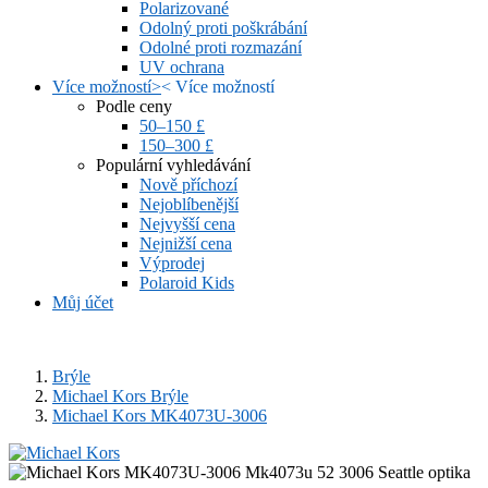
Polarizované
Odolný proti poškrábání
Odolné proti rozmazání
UV ochrana
Více možností
>
<
Více možností
Podle ceny
50–150 £
150–300 £
Populární vyhledávání
Nově příchozí
Nejoblíbenější
Nejvyšší cena
Nejnižší cena
Výprodej
Polaroid Kids
Můj účet
Brýle
Michael Kors Brýle
Michael Kors MK4073U-3006