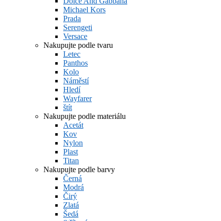
Dolce And Gabbana
Michael Kors
Prada
Serengeti
Versace
Nakupujte podle tvaru
Letec
Panthos
Kolo
Náměstí
Hledí
Wayfarer
štít
Nakupujte podle materiálu
Acetát
Kov
Nylon
Plast
Titan
Nakupujte podle barvy
Černá
Modrá
Čirý
Zlatá
Šedá