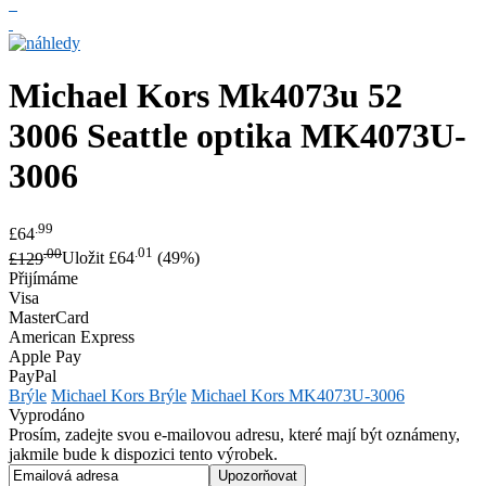
Michael Kors
Mk4073u 52
3006 Seattle optika
MK4073U-
3006
.99
£64
.00
.01
£129
Uložit £64
(49%)
Přijímáme
Visa
MasterCard
American Express
Apple Pay
PayPal
Brýle
Michael Kors Brýle
Michael Kors MK4073U-3006
Vyprodáno
Prosím, zadejte svou e-mailovou adresu, které mají být oznámeny,
jakmile bude k dispozici tento výrobek.