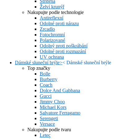
Stříbrná
Želví krunýř
Nakupujte podle technologie
Antireflexní
Odolné proti nárazu
Zrcadlo
Fotochromní
Polarizované
Odolný proti poškrábání
Odolné proti rozmazání
UV ochrana
Dámské sluneční brýle
>
<
Dámské sluneční brýle
Top značky
Bolle
Burberry
Coach
Dolce And Gabbana
Gucci
Jimmy Choo
Michael Kors
Salvatore Ferragamo
Serengeti
Versace
Nakupujte podle tvaru
Letec