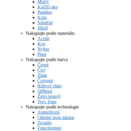
Motýl
Kočičí oko
Panthos
Kolo
Náměstí
Hledí
Nakupujte podle materiálu
Acetát
Kov
Nylon
Plast
Nakupujte podle barvy
Černá
Čirý
Zlatá
Červená
Růžové zlato
Stříbrná
Želví krunýř
Two Tone
Nakupujte podle technologie
Antireflexní
Odolné proti nárazu
Zrcadlo
Fotochromní