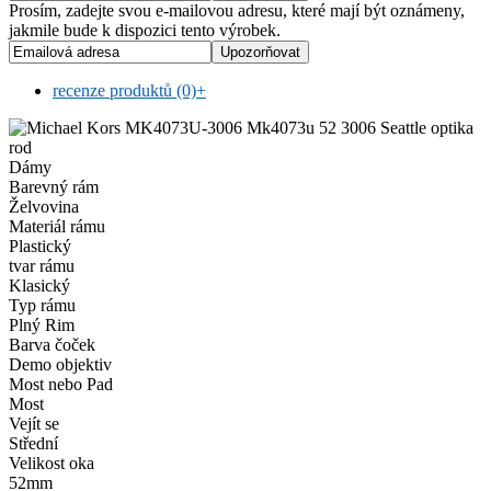
Prosím, zadejte svou e-mailovou adresu, které mají být oznámeny,
jakmile bude k dispozici tento výrobek.
recenze produktů (0)
+
rod
Dámy
Barevný rám
Želvovina
Materiál rámu
Plastický
tvar rámu
Klasický
Typ rámu
Plný Rim
Barva čoček
Demo objektiv
Most nebo Pad
Most
Vejít se
Střední
Velikost oka
52mm