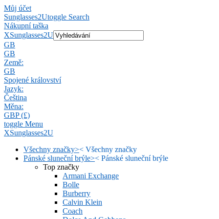
Můj účet
Sunglasses2U
toggle Search
Nákupní taška
X
Sunglasses2U
GB
GB
Země:
GB
Spojené království
Jazyk:
Čeština
Měna:
GBP (£)
toggle Menu
X
Sunglasses2U
Všechny značky
>
<
Všechny značky
Pánské sluneční brýle
>
<
Pánské sluneční brýle
Top značky
Armani Exchange
Bolle
Burberry
Calvin Klein
Coach