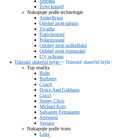
Stříbrná
Želví krunýř
Nakupujte podle technologie
Antireflexní
Odolné proti nárazu
Zrcadlo
Fotochromní
Polarizované
Odolný proti poškrábání
Odolné proti rozmazání
UV ochrana
Dámské sluneční brýle
>
<
Dámské sluneční brýle
Top značky
Bolle
Burberry
Coach
Dolce And Gabbana
Gucci
Jimmy Choo
Michael Kors
Salvatore Ferragamo
Serengeti
Versace
Nakupujte podle tvaru
Letec