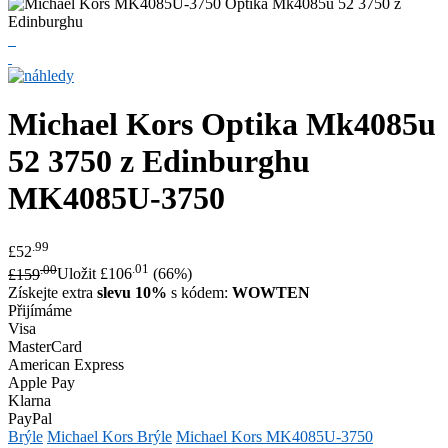
Michael Kors
Optika Mk4085u
52 3750 z Edinburghu
MK4085U-3750
.99
£52
.00
.01
£159
Uložit £106
(66%)
Získejte extra
slevu 10%
s kódem:
WOWTEN
Přijímáme
Visa
MasterCard
American Express
Apple Pay
Klarna
PayPal
Brýle
Michael Kors Brýle
Michael Kors MK4085U-3750