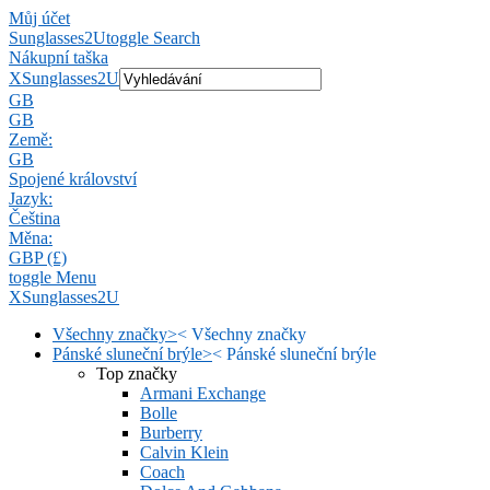
Můj účet
Sunglasses2U
toggle Search
Nákupní taška
X
Sunglasses2U
GB
GB
Země:
GB
Spojené království
Jazyk:
Čeština
Měna:
GBP (£)
toggle Menu
X
Sunglasses2U
Všechny značky
>
<
Všechny značky
Pánské sluneční brýle
>
<
Pánské sluneční brýle
Top značky
Armani Exchange
Bolle
Burberry
Calvin Klein
Coach