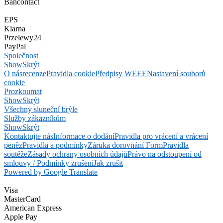
Bancontact
EPS
Klarna
Przelewy24
PayPal
Společnost
Show
Skrýt
O nás
recenze
Pravidla cookie
Předpisy WEEE
Nastavení souborů
cookie
Prozkoumat
Show
Skrýt
Všechny sluneční brýle
Služby zákazníkům
Show
Skrýt
Kontaktujte nás
Informace o dodání
Pravidla pro vrácení a vrácení
peněz
Pravidla a podmínky
Záruka dorovnání Form
Pravidla
soutěže
Zásady ochrany osobních údajů
Právo na odstoupení od
smlouvy / Podmínky zrušení
Jak zrušit
Powered by Google Translate
Visa
MasterCard
American Express
Apple Pay