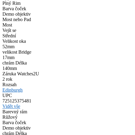
Plný Rim
Barva čoček
Demo objektiv
Most nebo Pad
Most
Vejít se
Střední
Velikost oka
52mm
velikost Bridge
17mm
chrám Délka
140mm
Záruka Watches2U
2 rok
Rozsah
Edinburgh
UPC
725125375481
Vidět vše
Barevný rám
Růžový
Barva čoček
Demo objektiv
chrám Délka