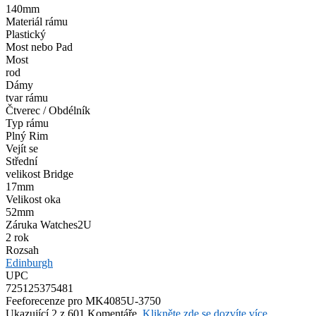
140mm
Materiál rámu
Plastický
Most nebo Pad
Most
rod
Dámy
tvar rámu
Čtverec / Obdélník
Typ rámu
Plný Rim
Vejít se
Střední
velikost Bridge
17mm
Velikost oka
52mm
Záruka Watches2U
2 rok
Rozsah
Edinburgh
UPC
725125375481
Feefo
recenze pro MK4085U-3750
Ukazující 2 z 601 Komentáře.
Klikněte zde se dozvíte více.