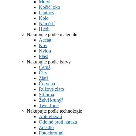
Motýl
Kočičí oko
Panthos
Kolo
Náměstí
Hledí
Nakupujte podle materiálu
Acetát
Kov
Nylon
Plast
Nakupujte podle barvy
Černá
Čirý
Zlatá
Červená
Růžové zlato
Stříbrná
Želví krunýř
Two Tone
Nakupujte podle technologie
Antireflexní
Odolné proti nárazu
Zrcadlo
Fotochromní