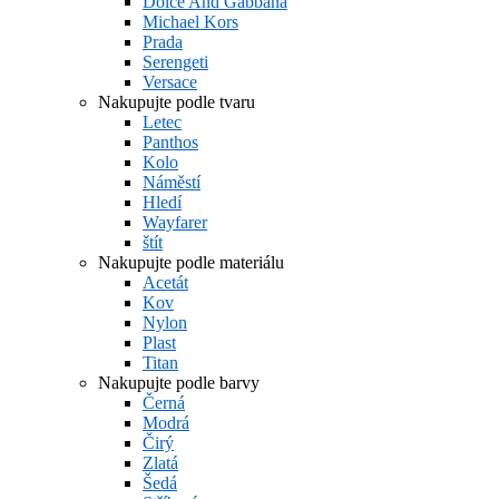
Dolce And Gabbana
Michael Kors
Prada
Serengeti
Versace
Nakupujte podle tvaru
Letec
Panthos
Kolo
Náměstí
Hledí
Wayfarer
štít
Nakupujte podle materiálu
Acetát
Kov
Nylon
Plast
Titan
Nakupujte podle barvy
Černá
Modrá
Čirý
Zlatá
Šedá