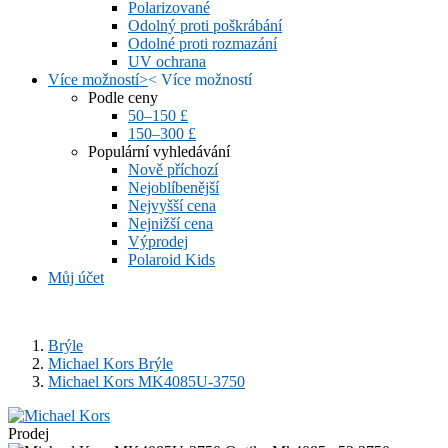
Polarizované
Odolný proti poškrábání
Odolné proti rozmazání
UV ochrana
Více možností
>
<
Více možností
Podle ceny
50–150 £
150–300 £
Populární vyhledávání
Nově příchozí
Nejoblíbenější
Nejvyšší cena
Nejnižší cena
Výprodej
Polaroid Kids
Můj účet
Brýle
Michael Kors Brýle
Michael Kors MK4085U-3750
Prodej