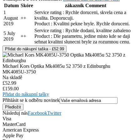
Datum
Skóre
zákazník Comment
1
Service rating : Rychle doruceni, skvela cena a
August
+
+
kvalita. Doporucuji.
2019
Product : Kvalitni pekne bryle. Rychle doruceni.
Service rating : Rychle dodani, kvalitne zabaleno
5 July
+
+
Product : Dle parametru, jedine misto kde se daji
2019
sehnat kvalitni slunecni bryle za rozumnou cenu.
Michael Kors Optika Mk4085u 52 3750 z Edinburghu
MK4085U-3750
Na skladě
£52.99
£159.00
Přidat do nákupní tašky
Přihlásit se k odběru novinek
Následuj nás
Facebook
Twitter
Visa
MasterCard
American Express
Apple Pay