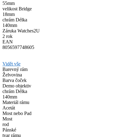
55mm
velikost Bridge
18mm
chrám Délka
140mm
Záruka Watches2U
2 rok
EAN
8056597748605
Vidět vše
Barevný rám
Želvovina
Barva čoček
Demo objektiv
chrám Délka
140mm
Materiál rámu
Acetát
Most nebo Pad
Most
rod
Pánské
tvar rámu