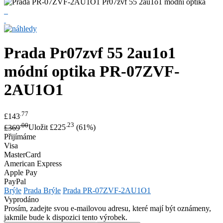
Prada
Pr07zvf 55 2au1o1
módní optika
PR-07ZVF-
2AU1O1
.77
£143
.00
.23
£369
Uložit £225
(61%)
Přijímáme
Visa
MasterCard
American Express
Apple Pay
PayPal
Brýle
Prada Brýle
Prada PR-07ZVF-2AU1O1
Vyprodáno
Prosím, zadejte svou e-mailovou adresu, které mají být oznámeny,
jakmile bude k dispozici tento výrobek.