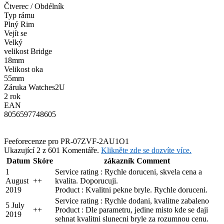
Čtverec / Obdélník
Typ rámu
Plný Rim
Vejít se
Velký
velikost Bridge
18mm
Velikost oka
55mm
Záruka Watches2U
2 rok
EAN
8056597748605
Feefo
recenze pro PR-07ZVF-2AU1O1
Ukazující 2 z 601 Komentáře.
Klikněte zde se dozvíte více.
Datum
Skóre
zákazník Comment
1
Service rating : Rychle doruceni, skvela cena a
August
+
+
kvalita. Doporucuji.
2019
Product : Kvalitni pekne bryle. Rychle doruceni.
Service rating : Rychle dodani, kvalitne zabaleno
5 July
+
+
Product : Dle parametru, jedine misto kde se daji
2019
sehnat kvalitni slunecni bryle za rozumnou cenu.