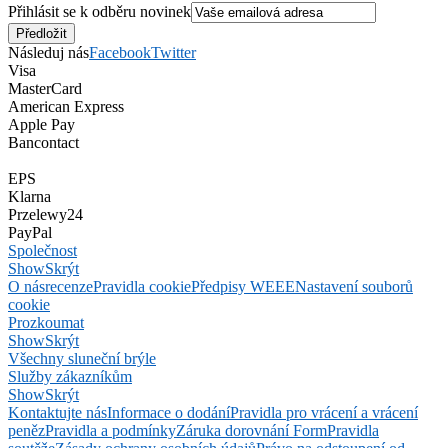
Přihlásit se k odběru novinek
Následuj nás
Facebook
Twitter
Visa
MasterCard
American Express
Apple Pay
Bancontact
EPS
Klarna
Przelewy24
PayPal
Společnost
Show
Skrýt
O nás
recenze
Pravidla cookie
Předpisy WEEE
Nastavení souborů
cookie
Prozkoumat
Show
Skrýt
Všechny sluneční brýle
Služby zákazníkům
Show
Skrýt
Kontaktujte nás
Informace o dodání
Pravidla pro vrácení a vrácení
peněz
Pravidla a podmínky
Záruka dorovnání Form
Pravidla