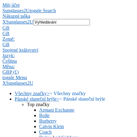
Můj účet
Sunglasses2U
toggle Search
Nákupní taška
X
Sunglasses2U
GB
GB
Země:
GB
Spojené království
Jazyk:
Čeština
Měna:
GBP (£)
toggle Menu
X
Sunglasses2U
Všechny značky
>
<
Všechny značky
Pánské sluneční brýle
>
<
Pánské sluneční brýle
Top značky
Armani Exchange
Bolle
Burberry
Calvin Klein
Coach