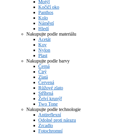
Motýl
Kočičí oko
Panthos
Kolo
Náměstí
Hledí
Nakupujte podle materiálu
Acetát
Kov
Nylon
Plast
Nakupujte podle barvy
Černá
Čirý
Zlatá
Červená
Růžové zlato
Stříbrná
Želví krunýř
Two Tone
Nakupujte podle technologie
Antireflexní
Odolné proti nárazu
Zrcadlo
Fotochromní