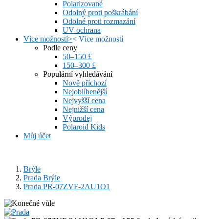
Polarizované
Odolný proti poškrábání
Odolné proti rozmazání
UV ochrana
Více možností
>
<
Více možností
Podle ceny
50–150 £
150–300 £
Populární vyhledávání
Nově příchozí
Nejoblíbenější
Nejvyšší cena
Nejnižší cena
Výprodej
Polaroid Kids
Můj účet
Brýle
Prada Brýle
Prada PR-07ZVF-2AU1O1