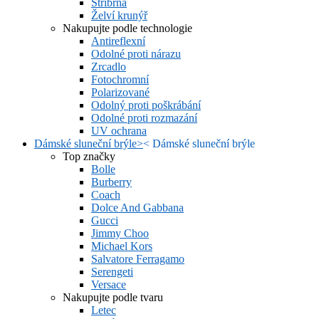
Stříbrná
Želví krunýř
Nakupujte podle technologie
Antireflexní
Odolné proti nárazu
Zrcadlo
Fotochromní
Polarizované
Odolný proti poškrábání
Odolné proti rozmazání
UV ochrana
Dámské sluneční brýle
>
<
Dámské sluneční brýle
Top značky
Bolle
Burberry
Coach
Dolce And Gabbana
Gucci
Jimmy Choo
Michael Kors
Salvatore Ferragamo
Serengeti
Versace
Nakupujte podle tvaru
Letec