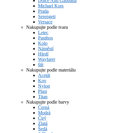
Dolce And Gabbana
Michael Kors
Prada
Serengeti
Versace
Nakupujte podle tvaru
Letec
Panthos
Kolo
Náměstí
Hledí
Wayfarer
štít
Nakupujte podle materiálu
Acetát
Kov
Nylon
Plast
Titan
Nakupujte podle barvy
Černá
Modrá
Čirý
Zlatá
Šedá