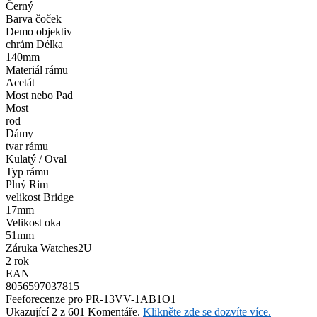
Černý
Barva čoček
Demo objektiv
chrám Délka
140mm
Materiál rámu
Acetát
Most nebo Pad
Most
rod
Dámy
tvar rámu
Kulatý / Oval
Typ rámu
Plný Rim
velikost Bridge
17mm
Velikost oka
51mm
Záruka Watches2U
2 rok
EAN
8056597037815
Feefo
recenze pro PR-13VV-1AB1O1
Ukazující 2 z 601 Komentáře.
Klikněte zde se dozvíte více.