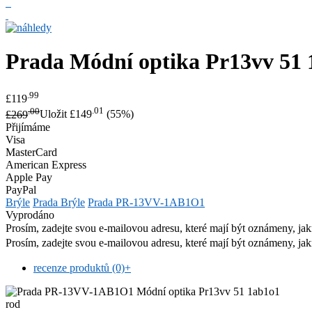
Prada
Módní optika Pr13vv 51
.99
£119
.00
.01
£269
Uložit £149
(55%)
Přijímáme
Visa
MasterCard
American Express
Apple Pay
PayPal
Brýle
Prada Brýle
Prada PR-13VV-1AB1O1
Vyprodáno
Prosím, zadejte svou e-mailovou adresu, které mají být oznámeny, jak
Prosím, zadejte svou e-mailovou adresu, které mají být oznámeny, jak
recenze produktů (0)
+
rod