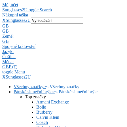
Můj účet
Sunglasses2U
toggle Search
Nákupní taška
X
Sunglasses2U
GB
GB
Země:
GB
Spojené království
Jazyk:
Čeština
Měna:
GBP (£)
toggle Menu
X
Sunglasses2U
Všechny značky
>
<
Všechny značky
Pánské sluneční brýle
>
<
Pánské sluneční brýle
Top značky
Armani Exchange
Bolle
Burberry
Calvin Klein
Coach