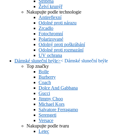
Stříbrná
Želví krunýř
Nakupujte podle technologie
Antireflexní
Odolné proti nárazu
Zrcadlo
Fotochromní
Polarizované
Odolný proti poškrábání
Odolné proti rozmazání
UV ochrana
Dámské sluneční brýle
>
<
Dámské sluneční brýle
Top značky
Bolle
Burberry
Coach
Dolce And Gabbana
Gucci
Jimmy Choo
Michael Kors
Salvatore Ferragamo
Serengeti
Versace
Nakupujte podle tvaru
Letec