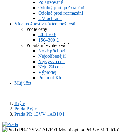
Polarizované
Odolný proti poškrábání
Odolné proti rozmazání
UV ochrana
Více možností
>
<
Více možností
Podle ceny
50–150 £
150–300 £
Populární vyhledávání
Nově příchozí
Nejoblíbenější
Nejvyšší cena
Nejnižší cena
Výprodej
Polaroid Kids
Můj účet
Brýle
Prada Brýle
Prada PR-13VV-1AB1O1