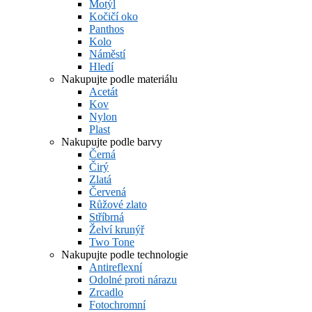
Motýl
Kočičí oko
Panthos
Kolo
Náměstí
Hledí
Nakupujte podle materiálu
Acetát
Kov
Nylon
Plast
Nakupujte podle barvy
Černá
Čirý
Zlatá
Červená
Růžové zlato
Stříbrná
Želví krunýř
Two Tone
Nakupujte podle technologie
Antireflexní
Odolné proti nárazu
Zrcadlo
Fotochromní