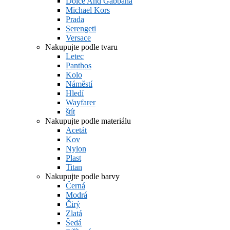
Dolce And Gabbana
Michael Kors
Prada
Serengeti
Versace
Nakupujte podle tvaru
Letec
Panthos
Kolo
Náměstí
Hledí
Wayfarer
štít
Nakupujte podle materiálu
Acetát
Kov
Nylon
Plast
Titan
Nakupujte podle barvy
Černá
Modrá
Čirý
Zlatá
Šedá