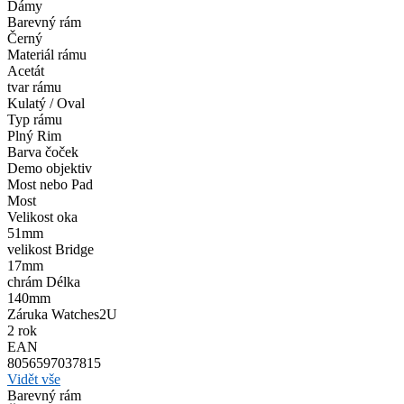
Dámy
Barevný rám
Černý
Materiál rámu
Acetát
tvar rámu
Kulatý / Oval
Typ rámu
Plný Rim
Barva čoček
Demo objektiv
Most nebo Pad
Most
Velikost oka
51mm
velikost Bridge
17mm
chrám Délka
140mm
Záruka Watches2U
2 rok
EAN
8056597037815
Vidět vše
Barevný rám