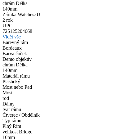
chrám Délka
140mm
Záruka Watches2U
2 rok
UPC
725125204668
Vidět vše
Barevný rám
Bordeaux
Barva čoček
Demo objektiv
chrám Délka
140mm
Materiál rámu
Plastický
Most nebo Pad
Most
rod
Dámy
tvar rámu
Čtverec / Obdélník
Typ rámu
Plný Rim
velikost Bridge
16mm