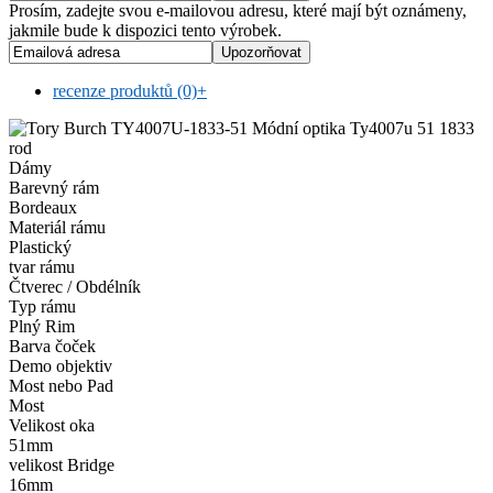
Prosím, zadejte svou e-mailovou adresu, které mají být oznámeny,
jakmile bude k dispozici tento výrobek.
recenze produktů (0)
+
rod
Dámy
Barevný rám
Bordeaux
Materiál rámu
Plastický
tvar rámu
Čtverec / Obdélník
Typ rámu
Plný Rim
Barva čoček
Demo objektiv
Most nebo Pad
Most
Velikost oka
51mm
velikost Bridge
16mm