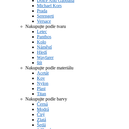
Dolce And Gabbana
Michael Kors
Prada
Serengeti
Versace
Nakupujte podle tvaru
Letec
Panthos
Kolo
Náměstí
Hledí
Wayfarer
štít
Nakupujte podle materiálu
Acetát
Kov
Nylon
Plast
Titan
Nakupujte podle barvy
Černá
Modrá
Čirý
Zlatá
Šedá