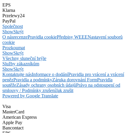
EPS
Klarna
Przelewy24
PayPal
Společnost
Show
Skrýt
O nás
recenze
Pravidla cookie
Předpisy WEEE
Nastavení souborů
cookie
Prozkoumat
Show
Skrýt
Všechny sluneční brýle
Služby zákazníkům
Show
Skrýt
Kontaktujte nás
Informace o dodání
Pravidla pro vrácení a vrácení
peněz
Pravidla a podmínky
Záruka dorovnání Form
Pravidla
soutěže
Zásady ochrany osobních údajů
Právo na odstoupení od
smlouvy / Podmínky zrušení
Jak zrušit
Powered by Google Translate
Visa
MasterCard
American Express
Apple Pay
Bancontact