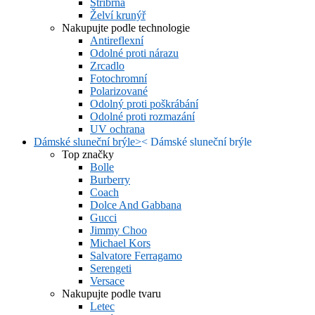
Stříbrná
Želví krunýř
Nakupujte podle technologie
Antireflexní
Odolné proti nárazu
Zrcadlo
Fotochromní
Polarizované
Odolný proti poškrábání
Odolné proti rozmazání
UV ochrana
Dámské sluneční brýle
>
<
Dámské sluneční brýle
Top značky
Bolle
Burberry
Coach
Dolce And Gabbana
Gucci
Jimmy Choo
Michael Kors
Salvatore Ferragamo
Serengeti
Versace
Nakupujte podle tvaru
Letec