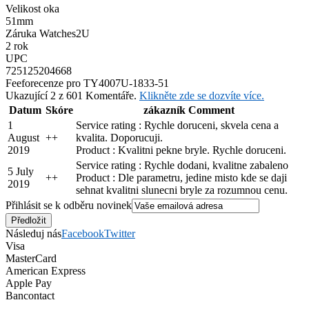
Velikost oka
51mm
Záruka Watches2U
2 rok
UPC
725125204668
Feefo
recenze pro TY4007U-1833-51
Ukazující 2 z 601 Komentáře.
Klikněte zde se dozvíte více.
Datum
Skóre
zákazník Comment
1
Service rating : Rychle doruceni, skvela cena a
August
+
+
kvalita. Doporucuji.
2019
Product : Kvalitni pekne bryle. Rychle doruceni.
Service rating : Rychle dodani, kvalitne zabaleno
5 July
+
+
Product : Dle parametru, jedine misto kde se daji
2019
sehnat kvalitni slunecni bryle za rozumnou cenu.
Přihlásit se k odběru novinek
Následuj nás
Facebook
Twitter
Visa
MasterCard
American Express
Apple Pay
Bancontact