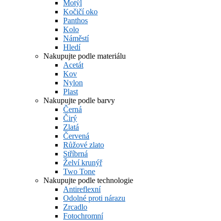
Motýl
Kočičí oko
Panthos
Kolo
Náměstí
Hledí
Nakupujte podle materiálu
Acetát
Kov
Nylon
Plast
Nakupujte podle barvy
Černá
Čirý
Zlatá
Červená
Růžové zlato
Stříbrná
Želví krunýř
Two Tone
Nakupujte podle technologie
Antireflexní
Odolné proti nárazu
Zrcadlo
Fotochromní