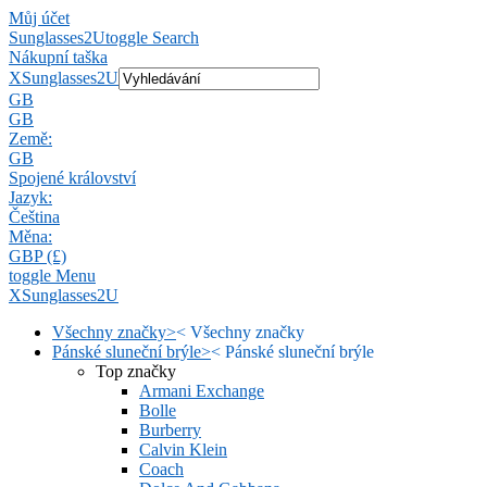
Můj účet
Sunglasses2U
toggle Search
Nákupní taška
X
Sunglasses2U
GB
GB
Země:
GB
Spojené království
Jazyk:
Čeština
Měna:
GBP (£)
toggle Menu
X
Sunglasses2U
Všechny značky
>
<
Všechny značky
Pánské sluneční brýle
>
<
Pánské sluneční brýle
Top značky
Armani Exchange
Bolle
Burberry
Calvin Klein
Coach