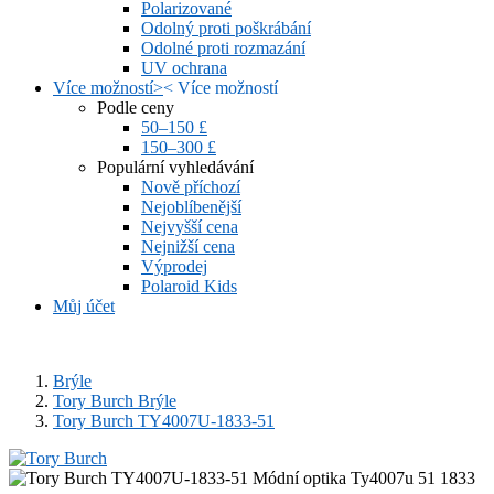
Polarizované
Odolný proti poškrábání
Odolné proti rozmazání
UV ochrana
Více možností
>
<
Více možností
Podle ceny
50–150 £
150–300 £
Populární vyhledávání
Nově příchozí
Nejoblíbenější
Nejvyšší cena
Nejnižší cena
Výprodej
Polaroid Kids
Můj účet
Brýle
Tory Burch Brýle
Tory Burch TY4007U-1833-51