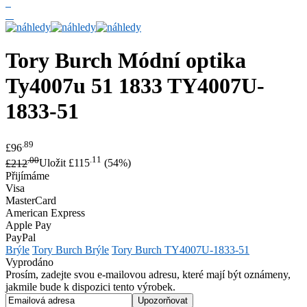
Tory Burch
Módní optika
Ty4007u 51 1833
TY4007U-
1833-51
.89
£96
.00
.11
£212
Uložit £115
(54%)
Přijímáme
Visa
MasterCard
American Express
Apple Pay
PayPal
Brýle
Tory Burch Brýle
Tory Burch TY4007U-1833-51
Vyprodáno
Prosím, zadejte svou e-mailovou adresu, které mají být oznámeny,
jakmile bude k dispozici tento výrobek.