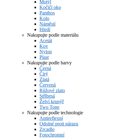
Motýl
Kočičí oko
Panthos
Kolo
Náměstí
Hledí
Nakupujte podle materiálu
Acetát
Kov
Nylon
Plast
Nakupujte podle barvy
Černá
Čirý
Zlatá
Červená
Růžové zlato
Stříbrná
Želví krunýř
Two Tone
Nakupujte podle technologie
Antireflexní
Odolné proti nárazu
Zrcadlo
Fotochromní