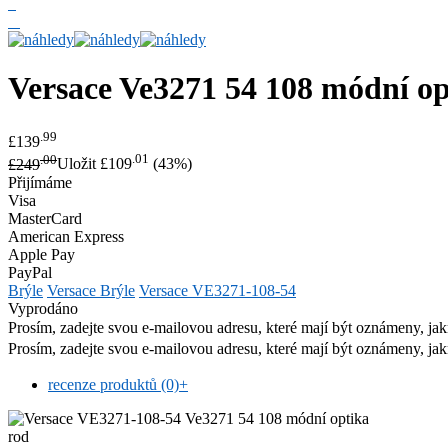
Versace
Ve3271 54 108 módní op
.99
£139
.00
.01
£249
Uložit £109
(43%)
Přijímáme
Visa
MasterCard
American Express
Apple Pay
PayPal
Brýle
Versace Brýle
Versace VE3271-108-54
Vyprodáno
Prosím, zadejte svou e-mailovou adresu, které mají být oznámeny, jak
Prosím, zadejte svou e-mailovou adresu, které mají být oznámeny, jak
recenze produktů (0)
+
rod