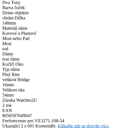
Dva Tony
Barva čoček
Demo objektiv
chrám Délka
140mm
Materiál rámu
Kovové a Plastové
Most nebo Pad
Most
rod
Dámy
tvar rámu
Kočičí Oko
Typ rámu
Plný Rim
velikost Bridge
16mm
Velikost oka
54mm
Záruka Watches2U
2 rok
EAN
8056597049047
Feefo
recenze pro VE3271-108-54
Ukazující 2 z 601 Komentáře.
Klikněte zde se dozvíte více.