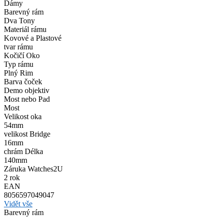
Dámy
Barevný rám
Dva Tony
Materiál rámu
Kovové a Plastové
tvar rámu
Kočičí Oko
Typ rámu
Plný Rim
Barva čoček
Demo objektiv
Most nebo Pad
Most
Velikost oka
54mm
velikost Bridge
16mm
chrám Délka
140mm
Záruka Watches2U
2 rok
EAN
8056597049047
Vidět vše
Barevný rám