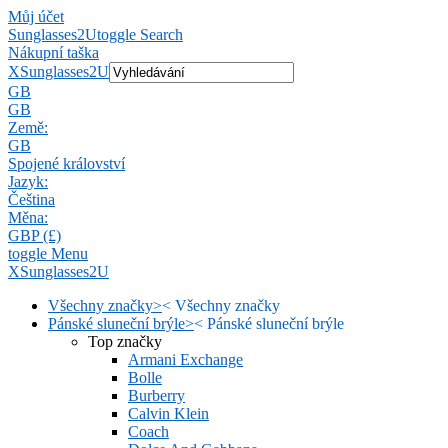
Můj účet
Sunglasses2U
toggle Search
Nákupní taška
X
Sunglasses2U
GB
GB
Země:
GB
Spojené království
Jazyk:
Čeština
Měna:
GBP (£)
toggle Menu
X
Sunglasses2U
Všechny značky
>
<
Všechny značky
Pánské sluneční brýle
>
<
Pánské sluneční brýle
Top značky
Armani Exchange
Bolle
Burberry
Calvin Klein
Coach