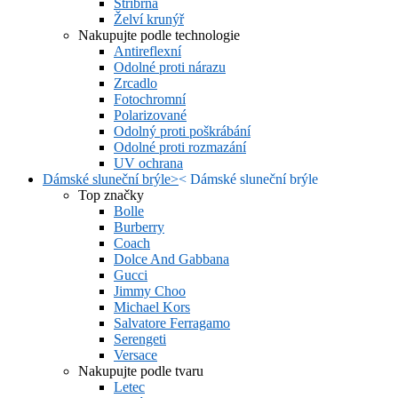
Stříbrná
Želví krunýř
Nakupujte podle technologie
Antireflexní
Odolné proti nárazu
Zrcadlo
Fotochromní
Polarizované
Odolný proti poškrábání
Odolné proti rozmazání
UV ochrana
Dámské sluneční brýle
>
<
Dámské sluneční brýle
Top značky
Bolle
Burberry
Coach
Dolce And Gabbana
Gucci
Jimmy Choo
Michael Kors
Salvatore Ferragamo
Serengeti
Versace
Nakupujte podle tvaru
Letec