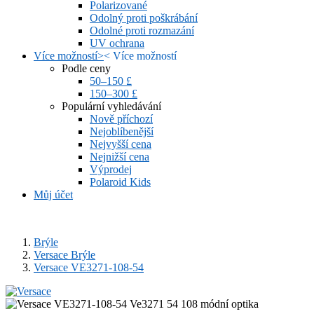
Polarizované
Odolný proti poškrábání
Odolné proti rozmazání
UV ochrana
Více možností
>
<
Více možností
Podle ceny
50–150 £
150–300 £
Populární vyhledávání
Nově příchozí
Nejoblíbenější
Nejvyšší cena
Nejnižší cena
Výprodej
Polaroid Kids
Můj účet
Brýle
Versace Brýle
Versace VE3271-108-54