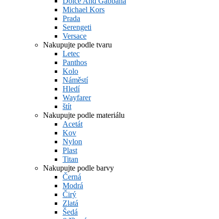
Dolce And Gabbana
Michael Kors
Prada
Serengeti
Versace
Nakupujte podle tvaru
Letec
Panthos
Kolo
Náměstí
Hledí
Wayfarer
štít
Nakupujte podle materiálu
Acetát
Kov
Nylon
Plast
Titan
Nakupujte podle barvy
Černá
Modrá
Čirý
Zlatá
Šedá