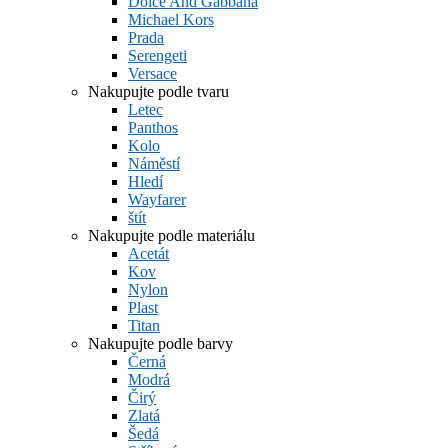
Dolce And Gabbana
Michael Kors
Prada
Serengeti
Versace
Nakupujte podle tvaru
Letec
Panthos
Kolo
Náměstí
Hledí
Wayfarer
štít
Nakupujte podle materiálu
Acetát
Kov
Nylon
Plast
Titan
Nakupujte podle barvy
Černá
Modrá
Čirý
Zlatá
Šedá