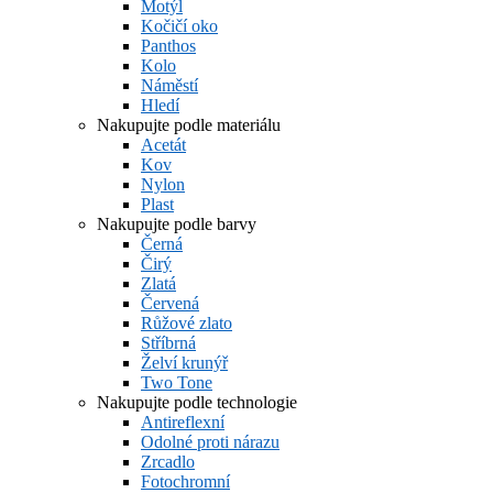
Motýl
Kočičí oko
Panthos
Kolo
Náměstí
Hledí
Nakupujte podle materiálu
Acetát
Kov
Nylon
Plast
Nakupujte podle barvy
Černá
Čirý
Zlatá
Červená
Růžové zlato
Stříbrná
Želví krunýř
Two Tone
Nakupujte podle technologie
Antireflexní
Odolné proti nárazu
Zrcadlo
Fotochromní