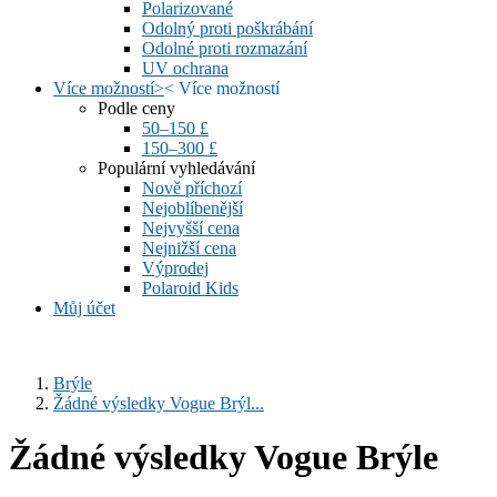
Polarizované
Odolný proti poškrábání
Odolné proti rozmazání
UV ochrana
Více možností
>
<
Více možností
Podle ceny
50–150 £
150–300 £
Populární vyhledávání
Nově příchozí
Nejoblíbenější
Nejvyšší cena
Nejnižší cena
Výprodej
Polaroid Kids
Můj účet
Brýle
Žádné výsledky Vogue Brýl...
Žádné výsledky Vogue Brýle