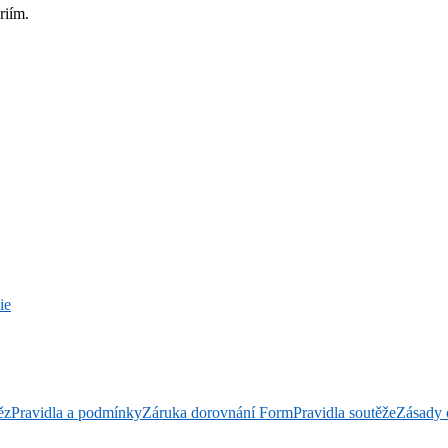
riím.
ie
ěz
Pravidla a podmínky
Záruka dorovnání Form
Pravidla soutěže
Zásady 