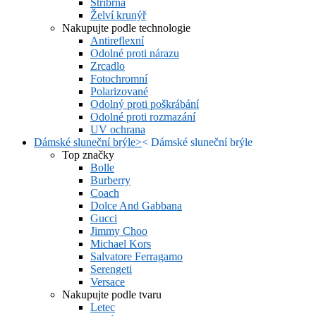
Stříbrná
Želví krunýř
Nakupujte podle technologie
Antireflexní
Odolné proti nárazu
Zrcadlo
Fotochromní
Polarizované
Odolný proti poškrábání
Odolné proti rozmazání
UV ochrana
Dámské sluneční brýle
>
<
Dámské sluneční brýle
Top značky
Bolle
Burberry
Coach
Dolce And Gabbana
Gucci
Jimmy Choo
Michael Kors
Salvatore Ferragamo
Serengeti
Versace
Nakupujte podle tvaru
Letec