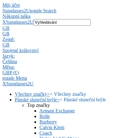
Můj účet
Sunglasses2U
toggle Search
Nákupní taška
X
Sunglasses2U
GB
GB
Země:
GB
Spojené království
Jazyk:
Čeština
Měna:
GBP (£)
toggle Menu
X
Sunglasses2U
Všechny značky
>
<
Všechny značky
Pánské sluneční brýle
>
<
Pánské sluneční brýle
Top značky
Armani Exchange
Bolle
Burberry
Calvin Klein
Coach