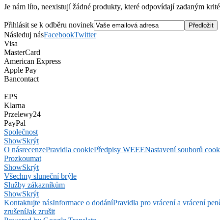
Je nám líto, neexistují žádné produkty, které odpovídají zadaným krité
Přihlásit se k odběru novinek
Následuj nás
Facebook
Twitter
Visa
MasterCard
American Express
Apple Pay
Bancontact
EPS
Klarna
Przelewy24
PayPal
Společnost
Show
Skrýt
O nás
recenze
Pravidla cookie
Předpisy WEEE
Nastavení souborů cook
Prozkoumat
Show
Skrýt
Všechny sluneční brýle
Služby zákazníkům
Show
Skrýt
Kontaktujte nás
Informace o dodání
Pravidla pro vrácení a vrácení pen
zrušení
Jak zrušit