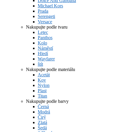
Dolce And Gabbana
Michael Kors
Prada
Serengeti
Versace
Nakupujte podle tvaru
Letec
Panthos
Kolo
Náměstí
Hledí
Wayfarer
štít
Nakupujte podle materiálu
Acetát
Kov
Nylon
Plast
Titan
Nakupujte podle barvy
Černá
Modrá
Čirý
Zlatá
Šedá