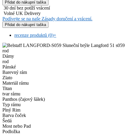
30 dní bez potíží vrácení
Volné UK Delivery
Podívejte se na naše Zásady doručení a vrácení.
recenze produktů (0)
+
rod
Dámy
rod
Pánské
Barevný rám
Zlato
Materiál rámu
Titan
tvar rámu
Panthos (čajový šálek)
Typ rámu
Plný Rim
Barva čoček
Šedá
Most nebo Pad
Podložka