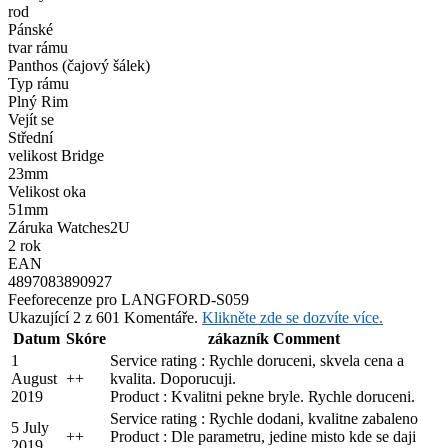
rod
Pánské
tvar rámu
Panthos (čajový šálek)
Typ rámu
Plný Rim
Vejít se
Střední
velikost Bridge
23mm
Velikost oka
51mm
Záruka Watches2U
2 rok
EAN
4897083890927
Feefo
recenze pro LANGFORD-S059
Ukazující 2 z 601 Komentáře.
Klikněte zde se dozvíte více.
Datum
Skóre
zákazník Comment
1
Service rating : Rychle doruceni, skvela cena a
August
+
+
kvalita. Doporucuji.
2019
Product : Kvalitni pekne bryle. Rychle doruceni.
Service rating : Rychle dodani, kvalitne zabaleno
5 July
+
+
Product : Dle parametru, jedine misto kde se daji
2019