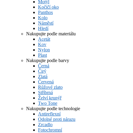
Motýl
Kočičí oko
Panthos
Kolo
Náměstí
Hledí
Nakupujte podle materiálu
Acetát
Kov
Nylon
Plast
Nakupujte podle barvy
Černá
Čirý
Zlatá
Červená
Růžové zlato
Stříbrná
Želví krunýř
Two Tone
Nakupujte podle technologie
Antireflexní
Odolné proti nárazu
Zrcadlo
Fotochromní