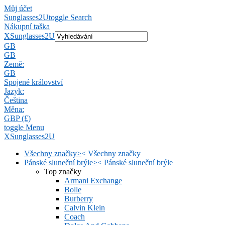
Můj účet
Sunglasses2U
toggle Search
Nákupní taška
X
Sunglasses2U
GB
GB
Země:
GB
Spojené království
Jazyk:
Čeština
Měna:
GBP (£)
toggle Menu
X
Sunglasses2U
Všechny značky
>
<
Všechny značky
Pánské sluneční brýle
>
<
Pánské sluneční brýle
Top značky
Armani Exchange
Bolle
Burberry
Calvin Klein
Coach