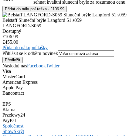
sehnat kvalitni slunecni bryle za rozumnou cenu.
Belstaff Sluneční brýle Langford 51 s059
LANGFORD-S059
Dostupný
£106.99
£455.00
Přidat do nákupní tašky
Přihlásit se k odběru novinek
Následuj nás
Facebook
Twitter
Visa
MasterCard
American Express
Apple Pay
Bancontact
EPS
Klarna
Przelewy24
PayPal
Společnost
Show
Skrýt