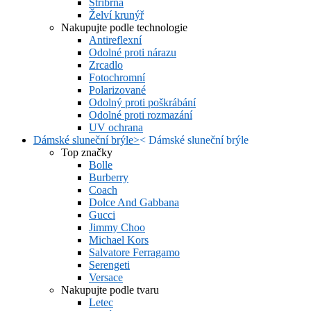
Stříbrná
Želví krunýř
Nakupujte podle technologie
Antireflexní
Odolné proti nárazu
Zrcadlo
Fotochromní
Polarizované
Odolný proti poškrábání
Odolné proti rozmazání
UV ochrana
Dámské sluneční brýle
>
<
Dámské sluneční brýle
Top značky
Bolle
Burberry
Coach
Dolce And Gabbana
Gucci
Jimmy Choo
Michael Kors
Salvatore Ferragamo
Serengeti
Versace
Nakupujte podle tvaru
Letec