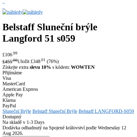
Belstaff
Sluneční brýle
Langford 51 s059
.99
£106
.00
.01
£455
Uložit £348
(76%)
Získejte extra
slevu 10%
s kódem:
WOWTEN
Přijímáme
Visa
MasterCard
American Express
Apple Pay
Klarna
PayPal
Sluneční Brýle
Belstaff Sluneční Brýle
Belstaff LANGFORD-S059
Dostupný
Na skladě v 1-3 Days
Dodávka odhadnutý na Spojené království podle Wednesday 12
Aug 2026.