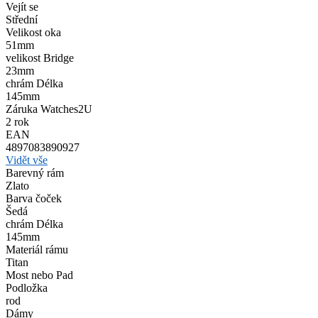
Vejít se
Střední
Velikost oka
51mm
velikost Bridge
23mm
chrám Délka
145mm
Záruka Watches2U
2 rok
EAN
4897083890927
Vidět vše
Barevný rám
Zlato
Barva čoček
Šedá
chrám Délka
145mm
Materiál rámu
Titan
Most nebo Pad
Podložka
rod
Dámy