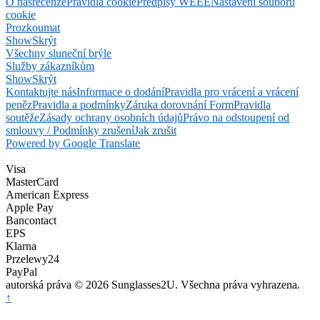
O nás
recenze
Pravidla cookie
Předpisy WEEE
Nastavení souborů
cookie
Prozkoumat
Show
Skrýt
Všechny sluneční brýle
Služby zákazníkům
Show
Skrýt
Kontaktujte nás
Informace o dodání
Pravidla pro vrácení a vrácení
peněz
Pravidla a podmínky
Záruka dorovnání Form
Pravidla
soutěže
Zásady ochrany osobních údajů
Právo na odstoupení od
smlouvy / Podmínky zrušení
Jak zrušit
Powered by Google Translate
Visa
MasterCard
American Express
Apple Pay
Bancontact
EPS
Klarna
Przelewy24
PayPal
autorská práva © 2026 Sunglasses2U. Všechna práva vyhrazena.
↑