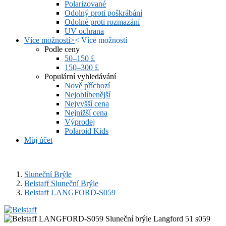
Polarizované
Odolný proti poškrábání
Odolné proti rozmazání
UV ochrana
Více možností
>
<
Více možností
Podle ceny
50–150 £
150–300 £
Populární vyhledávání
Nově příchozí
Nejoblíbenější
Nejvyšší cena
Nejnižší cena
Výprodej
Polaroid Kids
Můj účet
Sluneční Brýle
Belstaff Sluneční Brýle
Belstaff LANGFORD-S059