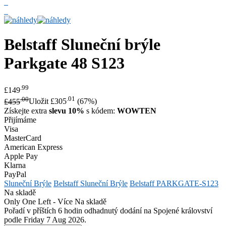
Belstaff
Sluneční brýle
Parkgate 48 S123
.99
£149
.00
.01
£455
Uložit £305
(67%)
Získejte extra
slevu 10%
s kódem:
WOWTEN
Přijímáme
Visa
MasterCard
American Express
Apple Pay
Klarna
PayPal
Sluneční Brýle
Belstaff Sluneční Brýle
Belstaff PARKGATE-S123
Na skladě
Only One Left - Více Na skladě
Pořadí v příštích 6 hodin odhadnutý dodání na Spojené království
podle Friday 7 Aug 2026.