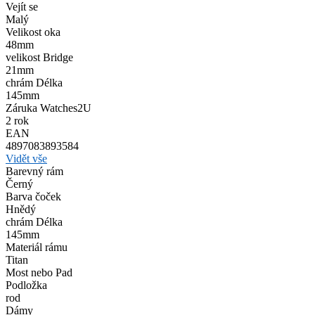
Vejít se
Malý
Velikost oka
48mm
velikost Bridge
21mm
chrám Délka
145mm
Záruka Watches2U
2 rok
EAN
4897083893584
Vidět vše
Barevný rám
Černý
Barva čoček
Hnědý
chrám Délka
145mm
Materiál rámu
Titan
Most nebo Pad
Podložka
rod
Dámy