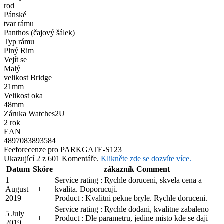
rod
Pánské
tvar rámu
Panthos (čajový šálek)
Typ rámu
Plný Rim
Vejít se
Malý
velikost Bridge
21mm
Velikost oka
48mm
Záruka Watches2U
2 rok
EAN
4897083893584
Feefo
recenze pro PARKGATE-S123
Ukazující 2 z 601 Komentáře.
Klikněte zde se dozvíte více.
Datum
Skóre
zákazník Comment
1
Service rating : Rychle doruceni, skvela cena a
August
+
+
kvalita. Doporucuji.
2019
Product : Kvalitni pekne bryle. Rychle doruceni.
Service rating : Rychle dodani, kvalitne zabaleno
5 July
+
+
Product : Dle parametru, jedine misto kde se daji
2019