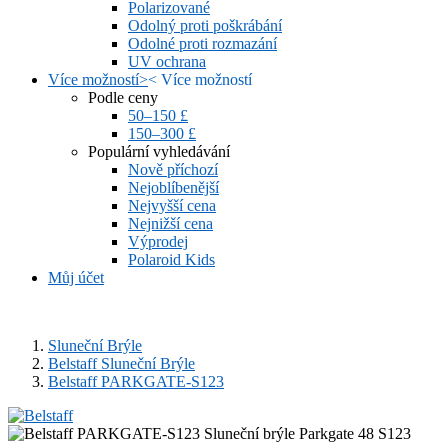
Polarizované
Odolný proti poškrábání
Odolné proti rozmazání
UV ochrana
Více možností
>
<
Více možností
Podle ceny
50–150 £
150–300 £
Populární vyhledávání
Nově příchozí
Nejoblíbenější
Nejvyšší cena
Nejnižší cena
Výprodej
Polaroid Kids
Můj účet
Sluneční Brýle
Belstaff Sluneční Brýle
Belstaff PARKGATE-S123