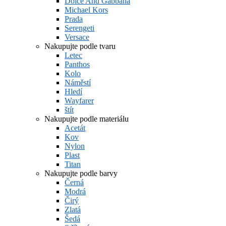
Dolce And Gabbana
Michael Kors
Prada
Serengeti
Versace
Nakupujte podle tvaru
Letec
Panthos
Kolo
Náměstí
Hledí
Wayfarer
štít
Nakupujte podle materiálu
Acetát
Kov
Nylon
Plast
Titan
Nakupujte podle barvy
Černá
Modrá
Čirý
Zlatá
Šedá