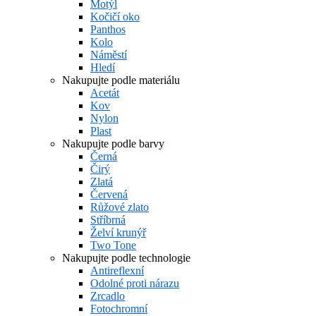
Motýl
Kočičí oko
Panthos
Kolo
Náměstí
Hledí
Nakupujte podle materiálu
Acetát
Kov
Nylon
Plast
Nakupujte podle barvy
Černá
Čirý
Zlatá
Červená
Růžové zlato
Stříbrná
Želví krunýř
Two Tone
Nakupujte podle technologie
Antireflexní
Odolné proti nárazu
Zrcadlo
Fotochromní