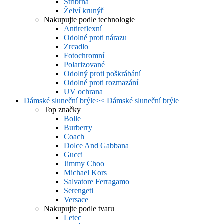
Stříbrná
Želví krunýř
Nakupujte podle technologie
Antireflexní
Odolné proti nárazu
Zrcadlo
Fotochromní
Polarizované
Odolný proti poškrábání
Odolné proti rozmazání
UV ochrana
Dámské sluneční brýle
>
<
Dámské sluneční brýle
Top značky
Bolle
Burberry
Coach
Dolce And Gabbana
Gucci
Jimmy Choo
Michael Kors
Salvatore Ferragamo
Serengeti
Versace
Nakupujte podle tvaru
Letec