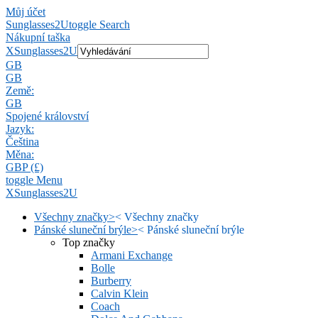
Můj účet
Sunglasses2U
toggle Search
Nákupní taška
X
Sunglasses2U
GB
GB
Země:
GB
Spojené království
Jazyk:
Čeština
Měna:
GBP (£)
toggle Menu
X
Sunglasses2U
Všechny značky
>
<
Všechny značky
Pánské sluneční brýle
>
<
Pánské sluneční brýle
Top značky
Armani Exchange
Bolle
Burberry
Calvin Klein
Coach