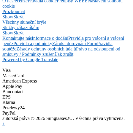
O nás
recenze
Pravidla cookie
Předpisy WEEE
Nastavení souborů
cookie
Prozkoumat
Show
Skrýt
Všechny sluneční brýle
Služby zákazníkům
Show
Skrýt
Kontaktujte nás
Informace o dodání
Pravidla pro vrácení a vrácení
peněz
Pravidla a podmínky
Záruka dorovnání Form
Pravidla
soutěže
Zásady ochrany osobních údajů
Právo na odstoupení od
smlouvy / Podmínky zrušení
Jak zrušit
Powered by Google Translate
Visa
MasterCard
American Express
Apple Pay
Bancontact
EPS
Klarna
Przelewy24
PayPal
autorská práva © 2026 Sunglasses2U. Všechna práva vyhrazena.
↑