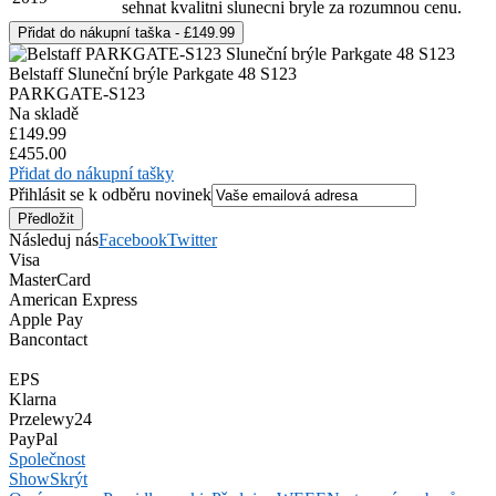
sehnat kvalitni slunecni bryle za rozumnou cenu.
Belstaff Sluneční brýle Parkgate 48 S123
PARKGATE-S123
Na skladě
£149.99
£455.00
Přidat do nákupní tašky
Přihlásit se k odběru novinek
Následuj nás
Facebook
Twitter
Visa
MasterCard
American Express
Apple Pay
Bancontact
EPS
Klarna
Przelewy24
PayPal
Společnost
Show
Skrýt