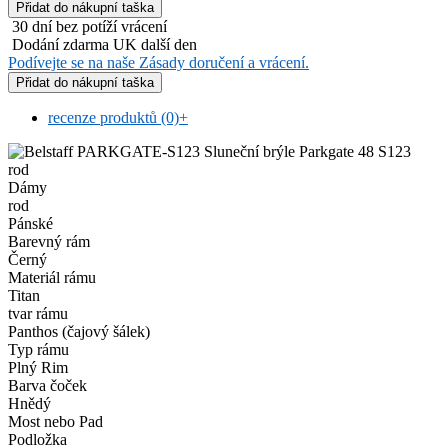
30 dní bez potíží vrácení
Dodání zdarma UK další den
Podívejte se na naše Zásady doručení a vrácení.
recenze produktů (0)
+
rod
Dámy
rod
Pánské
Barevný rám
Černý
Materiál rámu
Titan
tvar rámu
Panthos (čajový šálek)
Typ rámu
Plný Rim
Barva čoček
Hnědý
Most nebo Pad
Podložka