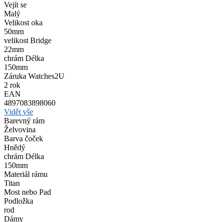
Vejít se
Malý
Velikost oka
50mm
velikost Bridge
22mm
chrám Délka
150mm
Záruka Watches2U
2 rok
EAN
4897083898060
Vidět vše
Barevný rám
Želvovina
Barva čoček
Hnědý
chrám Délka
150mm
Materiál rámu
Titan
Most nebo Pad
Podložka
rod
Dámy