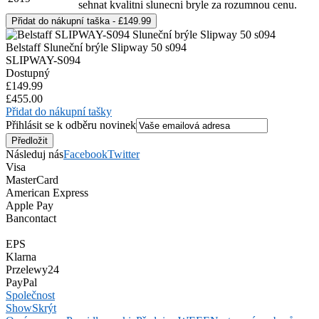
sehnat kvalitni slunecni bryle za rozumnou cenu.
Belstaff Sluneční brýle Slipway 50 s094
SLIPWAY-S094
Dostupný
£149.99
£455.00
Přidat do nákupní tašky
Přihlásit se k odběru novinek
Následuj nás
Facebook
Twitter
Visa
MasterCard
American Express
Apple Pay
Bancontact
EPS
Klarna
Przelewy24
PayPal
Společnost
Show
Skrýt