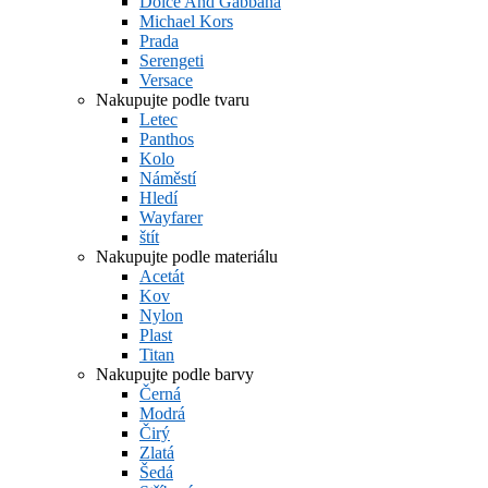
Dolce And Gabbana
Michael Kors
Prada
Serengeti
Versace
Nakupujte podle tvaru
Letec
Panthos
Kolo
Náměstí
Hledí
Wayfarer
štít
Nakupujte podle materiálu
Acetát
Kov
Nylon
Plast
Titan
Nakupujte podle barvy
Černá
Modrá
Čirý
Zlatá
Šedá