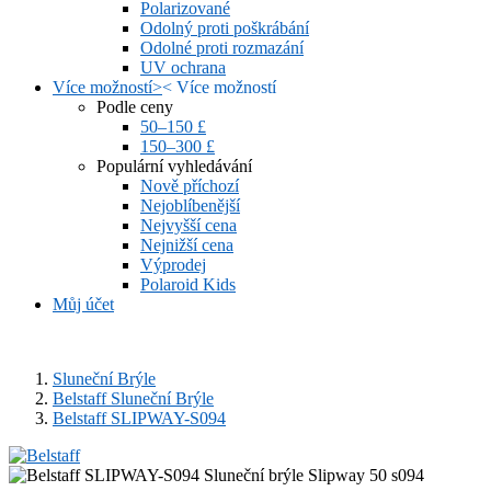
Polarizované
Odolný proti poškrábání
Odolné proti rozmazání
UV ochrana
Více možností
>
<
Více možností
Podle ceny
50–150 £
150–300 £
Populární vyhledávání
Nově příchozí
Nejoblíbenější
Nejvyšší cena
Nejnižší cena
Výprodej
Polaroid Kids
Můj účet
Sluneční Brýle
Belstaff Sluneční Brýle
Belstaff SLIPWAY-S094