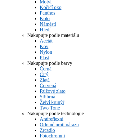
Motýl
Kočičí oko
Panthos
Kolo
Náměstí
Hledí
Nakupujte podle materiálu
Acetát
Kov
Nylon
Plast
Nakupujte podle barvy
Černá
Čirý
Zlatá
Červená
Růžové zlato
Stříbrná
Želví krunýř
Two Tone
Nakupujte podle technologie
Antireflexní
Odolné proti nárazu
Zrcadlo
Fotochromní