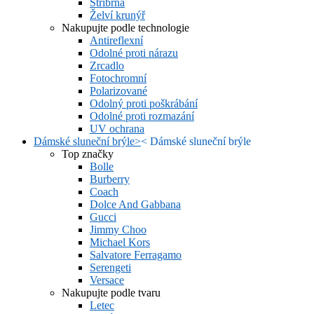
Stříbrná
Želví krunýř
Nakupujte podle technologie
Antireflexní
Odolné proti nárazu
Zrcadlo
Fotochromní
Polarizované
Odolný proti poškrábání
Odolné proti rozmazání
UV ochrana
Dámské sluneční brýle
>
<
Dámské sluneční brýle
Top značky
Bolle
Burberry
Coach
Dolce And Gabbana
Gucci
Jimmy Choo
Michael Kors
Salvatore Ferragamo
Serengeti
Versace
Nakupujte podle tvaru
Letec