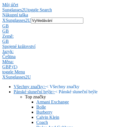
Můj účet
Sunglasses2U
toggle Search
Nákupní taška
X
Sunglasses2U
GB
GB
Země:
GB
Spojené království
Jazyk:
Čeština
Měna:
GBP (£)
toggle Menu
X
Sunglasses2U
Všechny značky
>
<
Všechny značky
Pánské sluneční brýle
>
<
Pánské sluneční brýle
Top značky
Armani Exchange
Bolle
Burberry
Calvin Klein
Coach