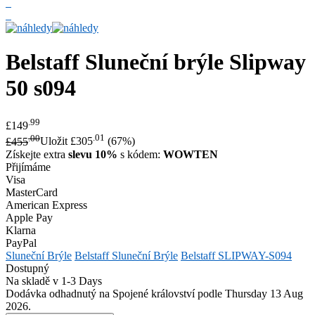
Belstaff
Sluneční brýle Slipway
50 s094
.99
£149
.00
.01
£455
Uložit £305
(67%)
Získejte extra
slevu 10%
s kódem:
WOWTEN
Přijímáme
Visa
MasterCard
American Express
Apple Pay
Klarna
PayPal
Sluneční Brýle
Belstaff Sluneční Brýle
Belstaff SLIPWAY-S094
Dostupný
Na skladě v 1-3 Days
Dodávka odhadnutý na Spojené království podle Thursday 13 Aug
2026.