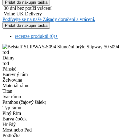
30 dní bez potíží vrácení
Volné UK Delivery
Podívejte se na naše Zásady doručení a vrácení.
recenze produktů (0)
+
rod
Dámy
rod
Pánské
Barevný rám
Želvovina
Materiál rámu
Titan
tvar rámu
Panthos (čajový šálek)
Typ rámu
Plný Rim
Barva čoček
Hnědý
Most nebo Pad
Podložka