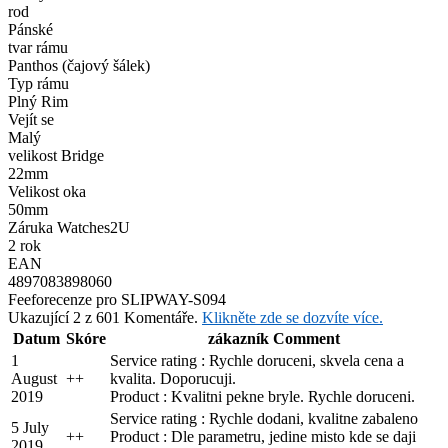
rod
Pánské
tvar rámu
Panthos (čajový šálek)
Typ rámu
Plný Rim
Vejít se
Malý
velikost Bridge
22mm
Velikost oka
50mm
Záruka Watches2U
2 rok
EAN
4897083898060
Feefo
recenze pro SLIPWAY-S094
Ukazující 2 z 601 Komentáře.
Klikněte zde se dozvíte více.
Datum
Skóre
zákazník Comment
1
Service rating : Rychle doruceni, skvela cena a
August
+
+
kvalita. Doporucuji.
2019
Product : Kvalitni pekne bryle. Rychle doruceni.
Service rating : Rychle dodani, kvalitne zabaleno
5 July
+
+
Product : Dle parametru, jedine misto kde se daji
2019