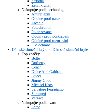
Stříbrná
Želví krunýř
Nakupujte podle technologie
Antireflexní
Odolné proti nárazu
Zrcadlo
Fotochromní
Polarizované
Odolný proti poškrábání
Odolné proti rozmazání
UV ochrana
Dámské sluneční brýle
>
<
Dámské sluneční brýle
Top značky
Bolle
Burberry
Coach
Dolce And Gabbana
Gucci
Jimmy Choo
Michael Kors
Salvatore Ferragamo
Serengeti
Versace
Nakupujte podle tvaru
Letec