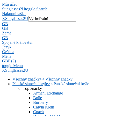
Můj účet
Sunglasses2U
toggle Search
Nákupní taška
X
Sunglasses2U
GB
GB
Země:
GB
Spojené království
Jazyk:
Čeština
Měna:
GBP (£)
toggle Menu
X
Sunglasses2U
Všechny značky
>
<
Všechny značky
Pánské sluneční brýle
>
<
Pánské sluneční brýle
Top značky
Armani Exchange
Bolle
Burberry
Calvin Klein
Coach