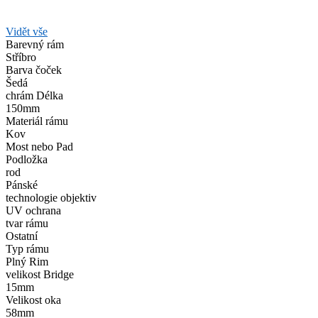
Vidět vše
Barevný rám
Stříbro
Barva čoček
Šedá
chrám Délka
150mm
Materiál rámu
Kov
Most nebo Pad
Podložka
rod
Pánské
technologie objektiv
UV ochrana
tvar rámu
Ostatní
Typ rámu
Plný Rim
velikost Bridge
15mm
Velikost oka
58mm