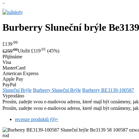
Burberry
Sluneční brýle Be313
.99
£139
.00
.01
£259
Uložit £119
(45%)
Přijímáme
Visa
MasterCard
American Express
Apple Pay
PayPal
Sluneční Brýle
Burberry Sluneční Brýle
Burberry BE3139-100587
Vyprodáno
Prosím, zadejte svou e-mailovou adresu, které mají být oznámeny, jak
Prosím, zadejte svou e-mailovou adresu, které mají být oznámeny, jak
recenze produktů (0)
+
rod