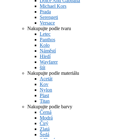
Dolce And Gabbana
Michael Kors
Prada
Serengeti
Versace
Nakupujte podle tvaru
Letec
Panthos
Kolo
Náměstí
Hledí
Wayfarer
štít
Nakupujte podle materiálu
Acetát
Kov
Nylon
Plast
Titan
Nakupujte podle barvy
Černá
Modrá
Čirý
Zlatá
Šedá