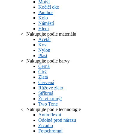
Motýl
Kočičí oko
Panthos
Kolo
Náměstí
Hledí
Nakupujte podle materiálu
Acetát
Kov
Nylon
Plast
Nakupujte podle barvy
Černá
Čirý
Zlatá
Červená
Růžové zlato
Stříbrná
Želví krunýř
Two Tone
Nakupujte podle technologie
Antireflexní
Odolné proti nárazu
Zrcadlo
Fotochromní