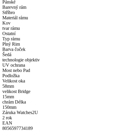
Pánské
Barevný rám
Stříbro
Materiál rámu
Kov
tvar rámu
Ostatní
Typ rámu
Plný Rim
Barva čoček
Šedá
technologie objektiv
UV ochrana
Most nebo Pad
Podložka
Velikost oka
58mm
velikost Bridge
15mm
chrám Délka
150mm
Záruka Watches2U
2 rok
EAN
8056597734189