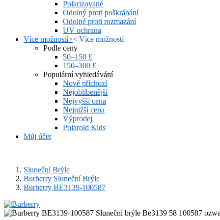
Polarizované
Odolný proti poškrábání
Odolné proti rozmazání
UV ochrana
Více možností
>
<
Více možností
Podle ceny
50–150 £
150–300 £
Populární vyhledávání
Nově příchozí
Nejoblíbenější
Nejvyšší cena
Nejnižší cena
Výprodej
Polaroid Kids
Můj účet
Sluneční Brýle
Burberry Sluneční Brýle
Burberry BE3139-100587