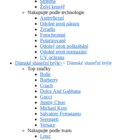
Stříbrná
Želví krunýř
Nakupujte podle technologie
Antireflexní
Odolné proti nárazu
Zrcadlo
Fotochromní
Polarizované
Odolný proti poškrábání
Odolné proti rozmazání
UV ochrana
Dámské sluneční brýle
>
<
Dámské sluneční brýle
Top značky
Bolle
Burberry
Coach
Dolce And Gabbana
Gucci
Jimmy Choo
Michael Kors
Salvatore Ferragamo
Serengeti
Versace
Nakupujte podle tvaru
Letec