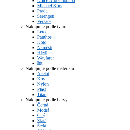
Dolce And Gabbana
Michael Kors
Prada
Serengeti
Versace
Nakupujte podle tvaru
Letec
Panthos
Kolo
Náměstí
Hledí
Wayfarer
štít
Nakupujte podle materiálu
Acetát
Kov
Nylon
Plast
Titan
Nakupujte podle barvy
Černá
Modrá
Čirý
Zlatá
Šedá