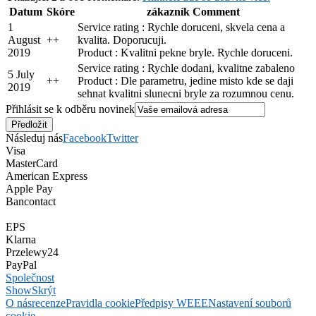
Datum
Skóre
zákazník Comment
1
Service rating : Rychle doruceni, skvela cena a
August
+
+
kvalita. Doporucuji.
2019
Product : Kvalitni pekne bryle. Rychle doruceni.
Service rating : Rychle dodani, kvalitne zabaleno
5 July
+
+
Product : Dle parametru, jedine misto kde se daji
2019
sehnat kvalitni slunecni bryle za rozumnou cenu.
Přihlásit se k odběru novinek
Následuj nás
Facebook
Twitter
Visa
MasterCard
American Express
Apple Pay
Bancontact
EPS
Klarna
Przelewy24
PayPal
Společnost
Show
Skrýt
O nás
recenze
Pravidla cookie
Předpisy WEEE
Nastavení souborů
cookie