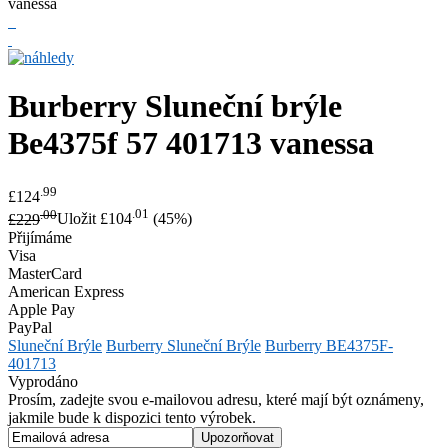
Burberry
Sluneční brýle
Be4375f 57 401713 vanessa
.99
£124
.00
.01
£229
Uložit £104
(45%)
Přijímáme
Visa
MasterCard
American Express
Apple Pay
PayPal
Sluneční Brýle
Burberry Sluneční Brýle
Burberry BE4375F-
401713
Vyprodáno
Prosím, zadejte svou e-mailovou adresu, které mají být oznámeny,
jakmile bude k dispozici tento výrobek.