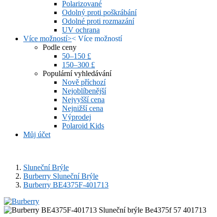
Polarizované
Odolný proti poškrábání
Odolné proti rozmazání
UV ochrana
Více možností
>
<
Více možností
Podle ceny
50–150 £
150–300 £
Populární vyhledávání
Nově příchozí
Nejoblíbenější
Nejvyšší cena
Nejnižší cena
Výprodej
Polaroid Kids
Můj účet
Sluneční Brýle
Burberry Sluneční Brýle
Burberry BE4375F-401713