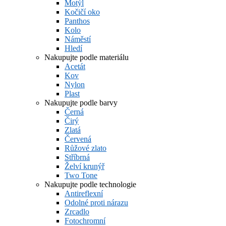
Motýl
Kočičí oko
Panthos
Kolo
Náměstí
Hledí
Nakupujte podle materiálu
Acetát
Kov
Nylon
Plast
Nakupujte podle barvy
Černá
Čirý
Zlatá
Červená
Růžové zlato
Stříbrná
Želví krunýř
Two Tone
Nakupujte podle technologie
Antireflexní
Odolné proti nárazu
Zrcadlo
Fotochromní