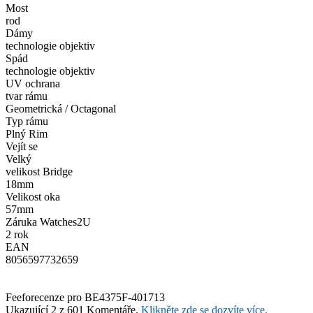
Most
rod
Dámy
technologie objektiv
Spád
technologie objektiv
UV ochrana
tvar rámu
Geometrická / Octagonal
Typ rámu
Plný Rim
Vejít se
Velký
velikost Bridge
18mm
Velikost oka
57mm
Záruka Watches2U
2 rok
EAN
8056597732659
Feefo
recenze pro BE4375F-401713
Ukazující 2 z 601 Komentáře.
Klikněte zde se dozvíte více.