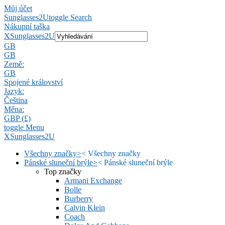
Můj účet
Sunglasses2U
toggle Search
Nákupní taška
X
Sunglasses2U
GB
GB
Země:
GB
Spojené království
Jazyk:
Čeština
Měna:
GBP (£)
toggle Menu
X
Sunglasses2U
Všechny značky
>
<
Všechny značky
Pánské sluneční brýle
>
<
Pánské sluneční brýle
Top značky
Armani Exchange
Bolle
Burberry
Calvin Klein
Coach