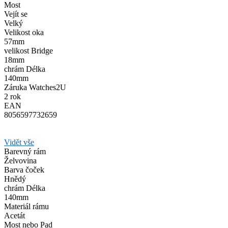
Most
Vejít se
Velký
Velikost oka
57mm
velikost Bridge
18mm
chrám Délka
140mm
Záruka Watches2U
2 rok
EAN
8056597732659
Vidět vše
Barevný rám
Želvovina
Barva čoček
Hnědý
chrám Délka
140mm
Materiál rámu
Acetát
Most nebo Pad