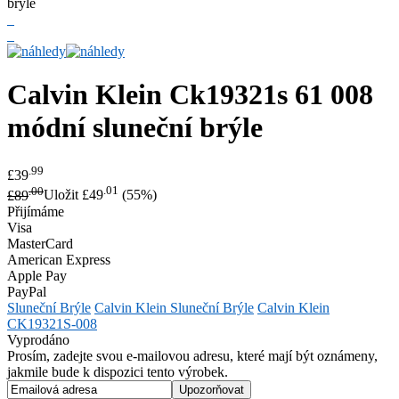
Calvin Klein
Ck19321s 61 008
módní sluneční brýle
.99
£39
.00
.01
£89
Uložit £49
(55%)
Přijímáme
Visa
MasterCard
American Express
Apple Pay
PayPal
Sluneční Brýle
Calvin Klein Sluneční Brýle
Calvin Klein
CK19321S-008
Vyprodáno
Prosím, zadejte svou e-mailovou adresu, které mají být oznámeny,
jakmile bude k dispozici tento výrobek.