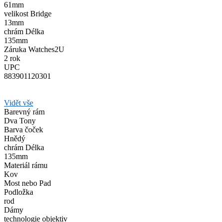
61mm
velikost Bridge
13mm
chrám Délka
135mm
Záruka Watches2U
2 rok
UPC
883901120301
Vidět vše
Barevný rám
Dva Tony
Barva čoček
Hnědý
chrám Délka
135mm
Materiál rámu
Kov
Most nebo Pad
Podložka
rod
Dámy
technologie objektiv