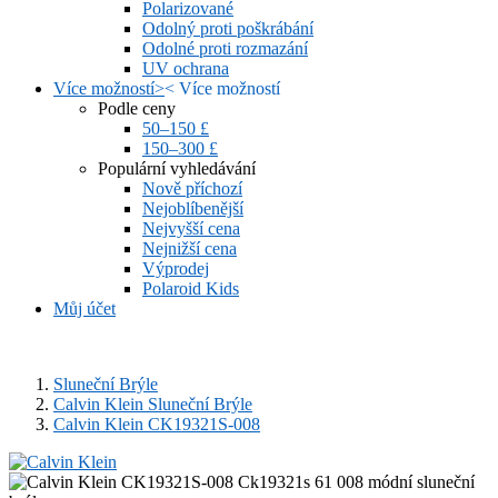
Polarizované
Odolný proti poškrábání
Odolné proti rozmazání
UV ochrana
Více možností
>
<
Více možností
Podle ceny
50–150 £
150–300 £
Populární vyhledávání
Nově příchozí
Nejoblíbenější
Nejvyšší cena
Nejnižší cena
Výprodej
Polaroid Kids
Můj účet
Sluneční Brýle
Calvin Klein Sluneční Brýle
Calvin Klein CK19321S-008