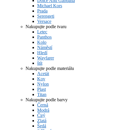
Dolce And Gabbana
Michael Kors
Prada
Serengeti
Versace
Nakupujte podle tvaru
Letec
Panthos
Kolo
Náměstí
Hledí
Wayfarer
štít
Nakupujte podle materiálu
Acetát
Kov
Nylon
Plast
Titan
Nakupujte podle barvy
Černá
Modrá
Čirý
Zlatá
Šedá