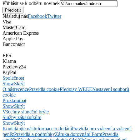
Přihlásit se k odběru novinek
Následuj nás
Facebook
Twitter
Visa
MasterCard
American Express
Apple Pay
Bancontact
EPS
Klarna
Przelewy24
PayPal
Společnost
Show
Skrýt
O nás
recenze
Pravidla cookie
Předpisy WEEE
Nastavení souborů
cookie
Prozkoumat
Show
Skrýt
Všechny sluneční brýle
Služby zákazníkům
Show
Skrýt
Kontaktujte nás
Informace o dodání
Pravidla pro vrácení a vrácení
peněz
Pravidla a podmínky
Záruka dorovnání Form
Pravidla
soutěže
Zásady ochrany osobních údajů
Právo na odstoupení od