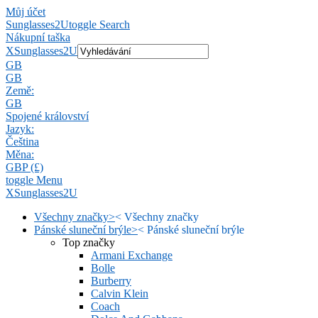
Můj účet
Sunglasses2U
toggle Search
Nákupní taška
X
Sunglasses2U
GB
GB
Země:
GB
Spojené království
Jazyk:
Čeština
Měna:
GBP (£)
toggle Menu
X
Sunglasses2U
Všechny značky
>
<
Všechny značky
Pánské sluneční brýle
>
<
Pánské sluneční brýle
Top značky
Armani Exchange
Bolle
Burberry
Calvin Klein
Coach