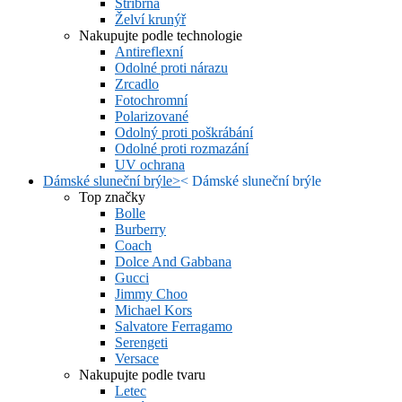
Stříbrná
Želví krunýř
Nakupujte podle technologie
Antireflexní
Odolné proti nárazu
Zrcadlo
Fotochromní
Polarizované
Odolný proti poškrábání
Odolné proti rozmazání
UV ochrana
Dámské sluneční brýle
>
<
Dámské sluneční brýle
Top značky
Bolle
Burberry
Coach
Dolce And Gabbana
Gucci
Jimmy Choo
Michael Kors
Salvatore Ferragamo
Serengeti
Versace
Nakupujte podle tvaru
Letec