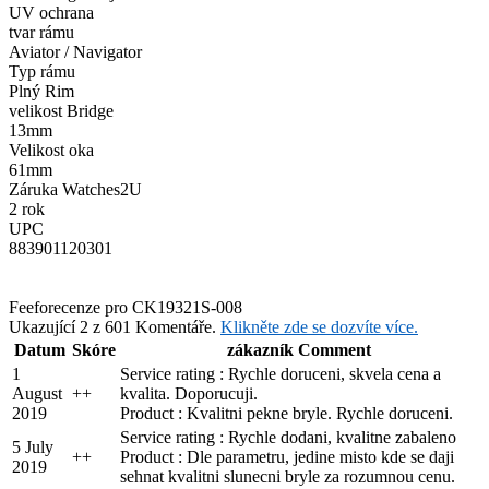
UV ochrana
tvar rámu
Aviator / Navigator
Typ rámu
Plný Rim
velikost Bridge
13mm
Velikost oka
61mm
Záruka Watches2U
2 rok
UPC
883901120301
Feefo
recenze pro CK19321S-008
Ukazující 2 z 601 Komentáře.
Klikněte zde se dozvíte více.
Datum
Skóre
zákazník Comment
1
Service rating : Rychle doruceni, skvela cena a
August
+
+
kvalita. Doporucuji.
2019
Product : Kvalitni pekne bryle. Rychle doruceni.
Service rating : Rychle dodani, kvalitne zabaleno
5 July
+
+
Product : Dle parametru, jedine misto kde se daji
2019
sehnat kvalitni slunecni bryle za rozumnou cenu.