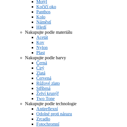
Motýl
Kočičí oko
Panthos
Kolo
Náměstí
Hledí
Nakupujte podle materiálu
Acetát
Kov
Nylon
Plast
Nakupujte podle barvy
Černá
Čirý
Zlatá
Červená
Růžové zlato
Stříbrná
Želví krunýř
Two Tone
Nakupujte podle technologie
Antireflexní
Odolné proti nárazu
Zrcadlo
Fotochromní