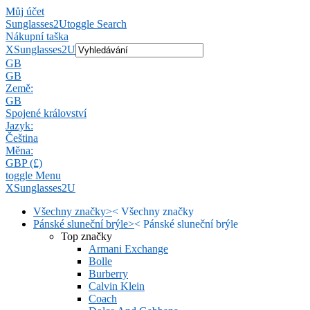
Můj účet
Sunglasses2U
toggle Search
Nákupní taška
X
Sunglasses2U
GB
GB
Země:
GB
Spojené království
Jazyk:
Čeština
Měna:
GBP (£)
toggle Menu
X
Sunglasses2U
Všechny značky
>
<
Všechny značky
Pánské sluneční brýle
>
<
Pánské sluneční brýle
Top značky
Armani Exchange
Bolle
Burberry
Calvin Klein
Coach