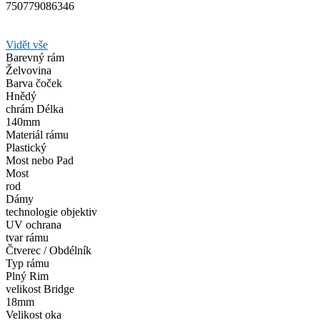
750779086346
Vidět vše
Barevný rám
Želvovina
Barva čoček
Hnědý
chrám Délka
140mm
Materiál rámu
Plastický
Most nebo Pad
Most
rod
Dámy
technologie objektiv
UV ochrana
tvar rámu
Čtverec / Obdélník
Typ rámu
Plný Rim
velikost Bridge
18mm
Velikost oka