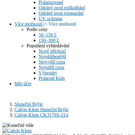
Polarizované
Odolný proti poškrábání
Odolné proti rozmazání
UV ochrana
Více možností
>
<
Více možností
Podle ceny
50–150 £
150–300 £
Populární vyhledávání
Nově příchozí
Nejoblíbenější
Nejvyšší cena
Nejnižší cena
Výprodej
Polaroid Kids
Můj účet
Sluneční Brýle
Calvin Klein Sluneční Brýle
Calvin Klein CK3176S-214