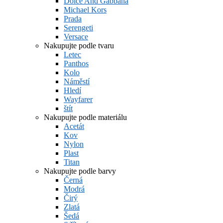
Dolce And Gabbana
Michael Kors
Prada
Serengeti
Versace
Nakupujte podle tvaru
Letec
Panthos
Kolo
Náměstí
Hledí
Wayfarer
štít
Nakupujte podle materiálu
Acetát
Kov
Nylon
Plast
Titan
Nakupujte podle barvy
Černá
Modrá
Čirý
Zlatá
Šedá