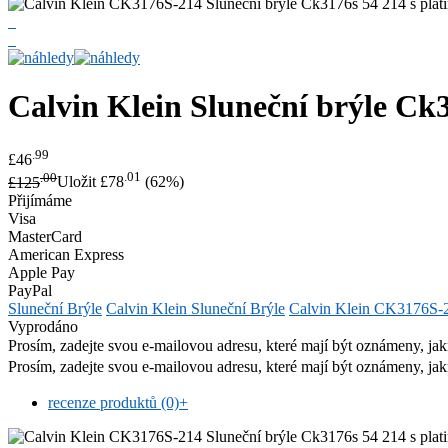
Calvin Klein
Sluneční brýle Ck3
.99
£46
.00
.01
£125
Uložit £78
(62%)
Přijímáme
Visa
MasterCard
American Express
Apple Pay
PayPal
Sluneční Brýle
Calvin Klein Sluneční Brýle
Calvin Klein CK3176S-
Vyprodáno
Prosím, zadejte svou e-mailovou adresu, které mají být oznámeny, jak
Prosím, zadejte svou e-mailovou adresu, které mají být oznámeny, jak
recenze produktů (0)
+