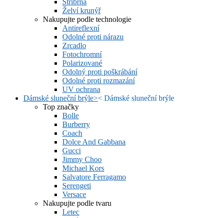
Stříbrná
Želví krunýř
Nakupujte podle technologie
Antireflexní
Odolné proti nárazu
Zrcadlo
Fotochromní
Polarizované
Odolný proti poškrábání
Odolné proti rozmazání
UV ochrana
Dámské sluneční brýle
>
<
Dámské sluneční brýle
Top značky
Bolle
Burberry
Coach
Dolce And Gabbana
Gucci
Jimmy Choo
Michael Kors
Salvatore Ferragamo
Serengeti
Versace
Nakupujte podle tvaru
Letec