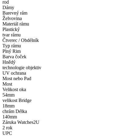
rod
Dámy
Barevný rám
Želvovina
Materiál rámu
Plastický
tvar rámu
Čtverec / Obdélník
Typ rámu
Plný Rim
Barva čoček
Hnědý
technologie objektiv
UV ochrana
Most nebo Pad
Most
Velikost oka
54mm
velikost Bridge
18mm
chrám Délka
140mm
Záruka Watches2U
2 rok
UPC