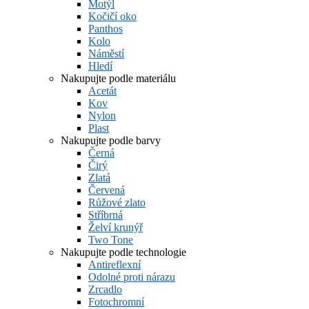
Motýl
Kočičí oko
Panthos
Kolo
Náměstí
Hledí
Nakupujte podle materiálu
Acetát
Kov
Nylon
Plast
Nakupujte podle barvy
Černá
Čirý
Zlatá
Červená
Růžové zlato
Stříbrná
Želví krunýř
Two Tone
Nakupujte podle technologie
Antireflexní
Odolné proti nárazu
Zrcadlo
Fotochromní