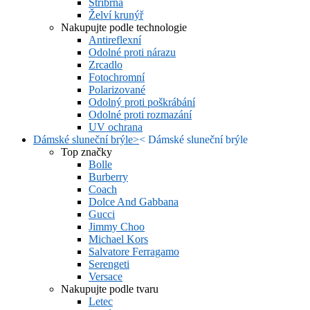
Stříbrná
Želví krunýř
Nakupujte podle technologie
Antireflexní
Odolné proti nárazu
Zrcadlo
Fotochromní
Polarizované
Odolný proti poškrábání
Odolné proti rozmazání
UV ochrana
Dámské sluneční brýle
>
<
Dámské sluneční brýle
Top značky
Bolle
Burberry
Coach
Dolce And Gabbana
Gucci
Jimmy Choo
Michael Kors
Salvatore Ferragamo
Serengeti
Versace
Nakupujte podle tvaru
Letec