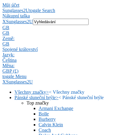
Můj účet
Sunglasses2U
toggle Search
Nákupní taška
X
Sunglasses2U
GB
GB
Země:
GB
Spojené království
Jazyk:
Čeština
Měna:
GBP (£)
toggle Menu
X
Sunglasses2U
Všechny značky
>
<
Všechny značky
Pánské sluneční brýle
>
<
Pánské sluneční brýle
Top značky
Armani Exchange
Bolle
Burberry
Calvin Klein
Coach