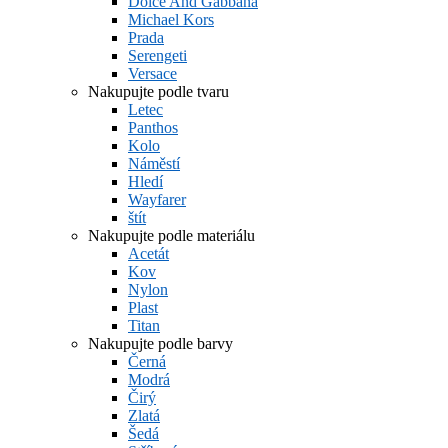
Dolce And Gabbana
Michael Kors
Prada
Serengeti
Versace
Nakupujte podle tvaru
Letec
Panthos
Kolo
Náměstí
Hledí
Wayfarer
štít
Nakupujte podle materiálu
Acetát
Kov
Nylon
Plast
Titan
Nakupujte podle barvy
Černá
Modrá
Čirý
Zlatá
Šedá