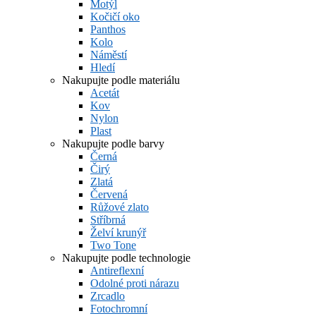
Motýl
Kočičí oko
Panthos
Kolo
Náměstí
Hledí
Nakupujte podle materiálu
Acetát
Kov
Nylon
Plast
Nakupujte podle barvy
Černá
Čirý
Zlatá
Červená
Růžové zlato
Stříbrná
Želví krunýř
Two Tone
Nakupujte podle technologie
Antireflexní
Odolné proti nárazu
Zrcadlo
Fotochromní