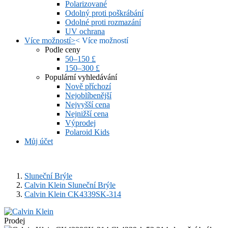
Polarizované
Odolný proti poškrábání
Odolné proti rozmazání
UV ochrana
Více možností
>
<
Více možností
Podle ceny
50–150 £
150–300 £
Populární vyhledávání
Nově příchozí
Nejoblíbenější
Nejvyšší cena
Nejnižší cena
Výprodej
Polaroid Kids
Můj účet
Sluneční Brýle
Calvin Klein Sluneční Brýle
Calvin Klein CK4339SK-314
Prodej