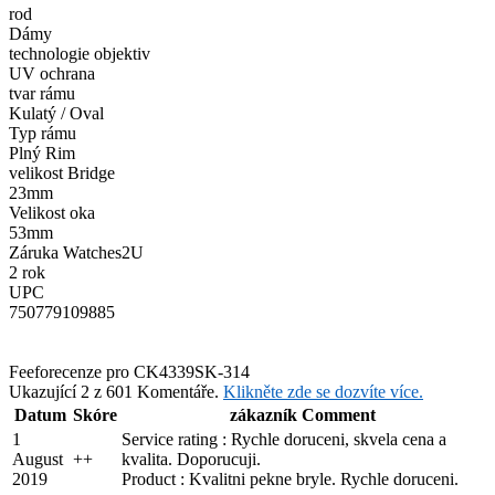
rod
Dámy
technologie objektiv
UV ochrana
tvar rámu
Kulatý / Oval
Typ rámu
Plný Rim
velikost Bridge
23mm
Velikost oka
53mm
Záruka Watches2U
2 rok
UPC
750779109885
Feefo
recenze pro CK4339SK-314
Ukazující 2 z 601 Komentáře.
Klikněte zde se dozvíte více.
Datum
Skóre
zákazník Comment
1
Service rating : Rychle doruceni, skvela cena a
August
+
+
kvalita. Doporucuji.
2019
Product : Kvalitni pekne bryle. Rychle doruceni.