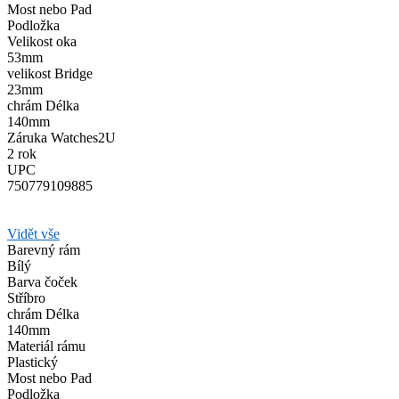
Most nebo Pad
Podložka
Velikost oka
53mm
velikost Bridge
23mm
chrám Délka
140mm
Záruka Watches2U
2 rok
UPC
750779109885
Vidět vše
Barevný rám
Bílý
Barva čoček
Stříbro
chrám Délka
140mm
Materiál rámu
Plastický
Most nebo Pad
Podložka