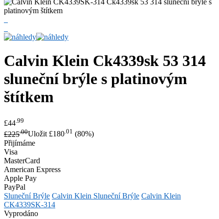
Calvin Klein
Ck4339sk 53 314
sluneční brýle s platinovým
štítkem
.99
£44
.00
.01
£225
Uložit £180
(80%)
Přijímáme
Visa
MasterCard
American Express
Apple Pay
PayPal
Sluneční Brýle
Calvin Klein Sluneční Brýle
Calvin Klein
CK4339SK-314
Vyprodáno