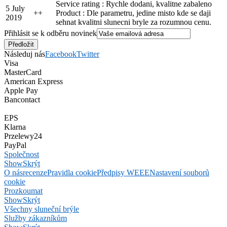
Service rating : Rychle dodani, kvalitne zabaleno
5 July
+
+
Product : Dle parametru, jedine misto kde se daji
2019
sehnat kvalitni slunecni bryle za rozumnou cenu.
Přihlásit se k odběru novinek
Následuj nás
Facebook
Twitter
Visa
MasterCard
American Express
Apple Pay
Bancontact
EPS
Klarna
Przelewy24
PayPal
Společnost
Show
Skrýt
O nás
recenze
Pravidla cookie
Předpisy WEEE
Nastavení souborů
cookie
Prozkoumat
Show
Skrýt
Všechny sluneční brýle
Služby zákazníkům