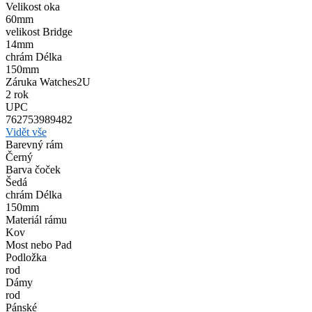
Velikost oka
60mm
velikost Bridge
14mm
chrám Délka
150mm
Záruka Watches2U
2 rok
UPC
762753989482
Vidět vše
Barevný rám
Černý
Barva čoček
Šedá
chrám Délka
150mm
Materiál rámu
Kov
Most nebo Pad
Podložka
rod
Dámy
rod
Pánské