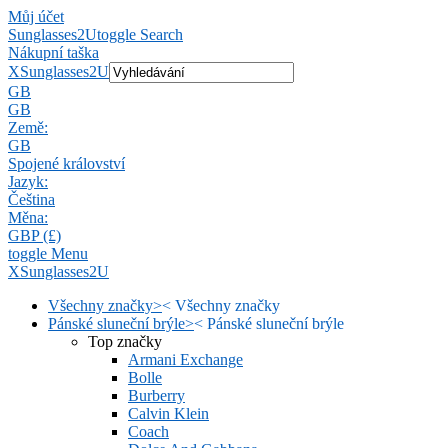
Můj účet
Sunglasses2U
toggle Search
Nákupní taška
X
Sunglasses2U
GB
GB
Země:
GB
Spojené království
Jazyk:
Čeština
Měna:
GBP (£)
toggle Menu
X
Sunglasses2U
Všechny značky
>
<
Všechny značky
Pánské sluneční brýle
>
<
Pánské sluneční brýle
Top značky
Armani Exchange
Bolle
Burberry
Calvin Klein
Coach