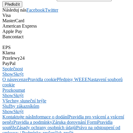
Následuj nás
Facebook
Twitter
Visa
MasterCard
American Express
Apple Pay
Bancontact
EPS
Klarna
Przelewy24
PayPal
Společnost
Show
Skrýt
O nás
recenze
Pravidla cookie
Předpisy WEEE
Nastavení souborů
cookie
Prozkoumat
Show
Skrýt
Všechny sluneční brýle
Služby zákazníkům
Show
Skrýt
Kontaktujte nás
Informace o dodání
Pravidla pro vrácení a vrácení
peněz
Pravidla a podmínky
Záruka dorovnání Form
Pravidla
soutěže
Zásady ochrany osobních údajů
Právo na odstoupení od
smlouvy / Podmínky zrušení
Jak zrušit