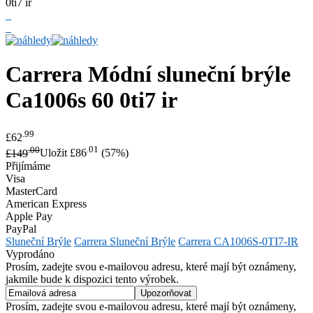
Carrera
Módní sluneční brýle
Ca1006s 60 0ti7 ir
.99
£62
.00
.01
£149
Uložit £86
(57%)
Přijímáme
Visa
MasterCard
American Express
Apple Pay
PayPal
Sluneční Brýle
Carrera Sluneční Brýle
Carrera CA1006S-0TI7-IR
Vyprodáno
Prosím, zadejte svou e-mailovou adresu, které mají být oznámeny,
jakmile bude k dispozici tento výrobek.
Prosím, zadejte svou e-mailovou adresu, které mají být oznámeny,