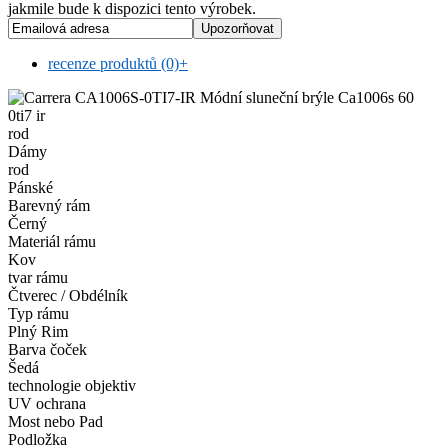
jakmile bude k dispozici tento výrobek.
recenze produktů (0)
+
rod
Dámy
rod
Pánské
Barevný rám
Černý
Materiál rámu
Kov
tvar rámu
Čtverec / Obdélník
Typ rámu
Plný Rim
Barva čoček
Šedá
technologie objektiv
UV ochrana
Most nebo Pad
Podložka