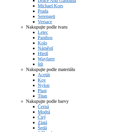
Dolce And Gabbana
Michael Kors
Prada
Serengeti
Versace
Nakupujte podle tvaru
Letec
Panthos
Kolo
Náměstí
Hledí
Wayfarer
štít
Nakupujte podle materiálu
Acetát
Kov
Nylon
Plast
Titan
Nakupujte podle barvy
Černá
Modrá
Čirý
Zlatá
Šedá