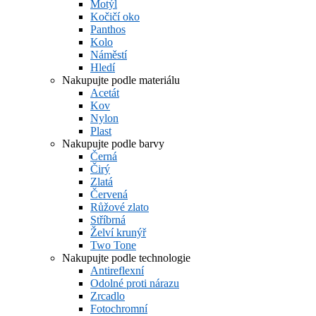
Motýl
Kočičí oko
Panthos
Kolo
Náměstí
Hledí
Nakupujte podle materiálu
Acetát
Kov
Nylon
Plast
Nakupujte podle barvy
Černá
Čirý
Zlatá
Červená
Růžové zlato
Stříbrná
Želví krunýř
Two Tone
Nakupujte podle technologie
Antireflexní
Odolné proti nárazu
Zrcadlo
Fotochromní