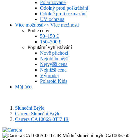
Polarizované
Odolný proti poškrábání
Odolné proti rozmazání
UV ochrana
Více možností
>
<
Více možností
Podle ceny
50–150 £
150–300 £
Populární vyhledávání
Nově příchozí
Nejoblíbenější
Nejvyšší cena
Nejnižší cena
Výprodej
Polaroid Kids
Můj účet
Sluneční Brýle
Carrera Sluneční Brýle
Carrera CA1006S-0TI7-IR