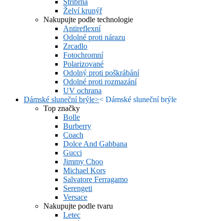
Stříbrná
Želví krunýř
Nakupujte podle technologie
Antireflexní
Odolné proti nárazu
Zrcadlo
Fotochromní
Polarizované
Odolný proti poškrábání
Odolné proti rozmazání
UV ochrana
Dámské sluneční brýle
>
<
Dámské sluneční brýle
Top značky
Bolle
Burberry
Coach
Dolce And Gabbana
Gucci
Jimmy Choo
Michael Kors
Salvatore Ferragamo
Serengeti
Versace
Nakupujte podle tvaru
Letec