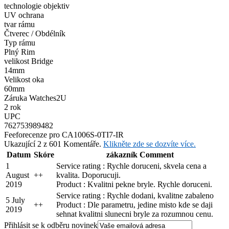
technologie objektiv
UV ochrana
tvar rámu
Čtverec / Obdélník
Typ rámu
Plný Rim
velikost Bridge
14mm
Velikost oka
60mm
Záruka Watches2U
2 rok
UPC
762753989482
Feefo
recenze pro CA1006S-0TI7-IR
Ukazující 2 z 601 Komentáře.
Klikněte zde se dozvíte více.
Datum
Skóre
zákazník Comment
1
Service rating : Rychle doruceni, skvela cena a
August
+
+
kvalita. Doporucuji.
2019
Product : Kvalitni pekne bryle. Rychle doruceni.
Service rating : Rychle dodani, kvalitne zabaleno
5 July
+
+
Product : Dle parametru, jedine misto kde se daji
2019
sehnat kvalitni slunecni bryle za rozumnou cenu.
Přihlásit se k odběru novinek