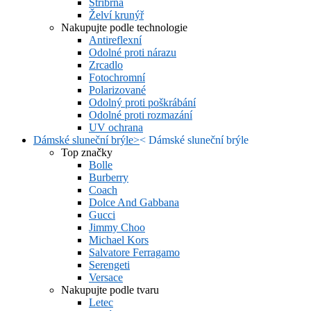
Stříbrná
Želví krunýř
Nakupujte podle technologie
Antireflexní
Odolné proti nárazu
Zrcadlo
Fotochromní
Polarizované
Odolný proti poškrábání
Odolné proti rozmazání
UV ochrana
Dámské sluneční brýle
>
<
Dámské sluneční brýle
Top značky
Bolle
Burberry
Coach
Dolce And Gabbana
Gucci
Jimmy Choo
Michael Kors
Salvatore Ferragamo
Serengeti
Versace
Nakupujte podle tvaru
Letec