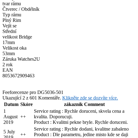
tvar rámu
Čtverec / Obdélník
Typ rámu
Plný Rim
Vejít se
Střední
velikost Bridge
17mm
Velikost oka
53mm
Záruka Watches2U
2 rok
EAN
8053672909463
Feefo
recenze pro DG5036-501
Ukazující 2 z 601 Komentáře.
Klikněte zde se dozvíte více.
Datum
Skóre
zákazník Comment
1
Service rating : Rychle doruceni, skvela cena a
August
+
+
kvalita. Doporucuji.
2019
Product : Kvalitni pekne bryle. Rychle doruceni.
Service rating : Rychle dodani, kvalitne zabaleno
5 July
+
+
Product : Dle parametru, jedine misto kde se daji
2019