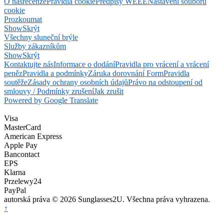
O nás
recenze
Pravidla cookie
Předpisy WEEE
Nastavení souborů
cookie
Prozkoumat
Show
Skrýt
Všechny sluneční brýle
Služby zákazníkům
Show
Skrýt
Kontaktujte nás
Informace o dodání
Pravidla pro vrácení a vrácení
peněz
Pravidla a podmínky
Záruka dorovnání Form
Pravidla
soutěže
Zásady ochrany osobních údajů
Právo na odstoupení od
smlouvy / Podmínky zrušení
Jak zrušit
Powered by Google Translate
Visa
MasterCard
American Express
Apple Pay
Bancontact
EPS
Klarna
Przelewy24
PayPal
autorská práva © 2026 Sunglasses2U. Všechna práva vyhrazena.
↑