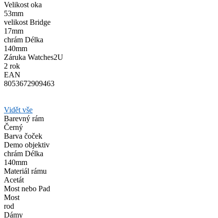
Velikost oka
53mm
velikost Bridge
17mm
chrám Délka
140mm
Záruka Watches2U
2 rok
EAN
8053672909463
Vidět vše
Barevný rám
Černý
Barva čoček
Demo objektiv
chrám Délka
140mm
Materiál rámu
Acetát
Most nebo Pad
Most
rod
Dámy