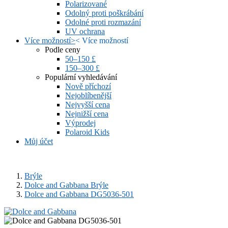
Polarizované
Odolný proti poškrábání
Odolné proti rozmazání
UV ochrana
Více možností
>
<
Více možností
Podle ceny
50–150 £
150–300 £
Populární vyhledávání
Nově příchozí
Nejoblíbenější
Nejvyšší cena
Nejnižší cena
Výprodej
Polaroid Kids
Můj účet
Brýle
Dolce and Gabbana Brýle
Dolce and Gabbana DG5036-501