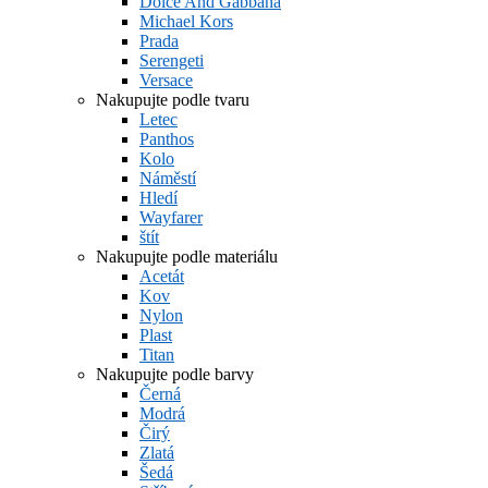
Dolce And Gabbana
Michael Kors
Prada
Serengeti
Versace
Nakupujte podle tvaru
Letec
Panthos
Kolo
Náměstí
Hledí
Wayfarer
štít
Nakupujte podle materiálu
Acetát
Kov
Nylon
Plast
Titan
Nakupujte podle barvy
Černá
Modrá
Čirý
Zlatá
Šedá