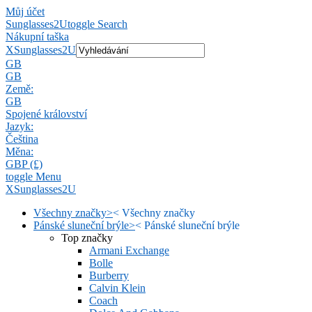
Můj účet
Sunglasses2U
toggle Search
Nákupní taška
X
Sunglasses2U
GB
GB
Země:
GB
Spojené království
Jazyk:
Čeština
Měna:
GBP (£)
toggle Menu
X
Sunglasses2U
Všechny značky
>
<
Všechny značky
Pánské sluneční brýle
>
<
Pánské sluneční brýle
Top značky
Armani Exchange
Bolle
Burberry
Calvin Klein
Coach