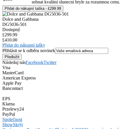
sehnat kvalitni slunecni bryle za rozumnou cenu.
Dolce and Gabbana
DG5036-501
Dostupný
£299.99
£410.00
Přidat do nákupní tašky
Přihlásit se k odběru novinek
Následuj nás
Facebook
Twitter
Visa
MasterCard
American Express
Apple Pay
Bancontact
EPS
Klarna
Przelewy24
PayPal
Společnost
Show
Skrýt