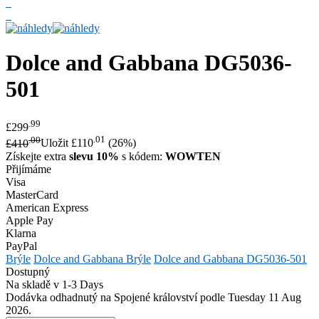
Dolce and Gabbana
DG5036-
501
.99
£299
.00
.01
£410
Uložit £110
(26%)
Získejte extra
slevu 10%
s kódem:
WOWTEN
Přijímáme
Visa
MasterCard
American Express
Apple Pay
Klarna
PayPal
Brýle
Dolce and Gabbana Brýle
Dolce and Gabbana DG5036-501
Dostupný
Na skladě v 1-3 Days
Dodávka odhadnutý na Spojené království podle Tuesday 11 Aug
2026.