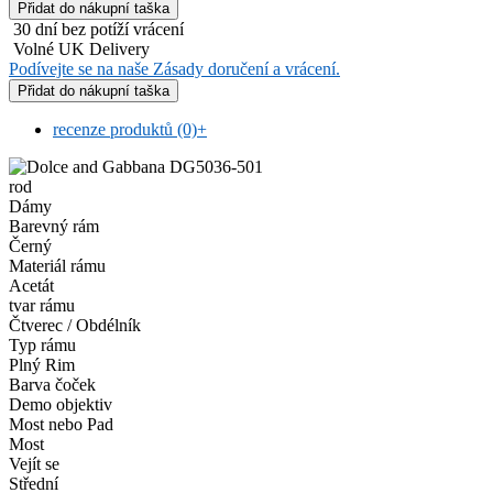
30 dní bez potíží vrácení
Volné UK Delivery
Podívejte se na naše Zásady doručení a vrácení.
recenze produktů (0)
+
rod
Dámy
Barevný rám
Černý
Materiál rámu
Acetát
tvar rámu
Čtverec / Obdélník
Typ rámu
Plný Rim
Barva čoček
Demo objektiv
Most nebo Pad
Most
Vejít se
Střední