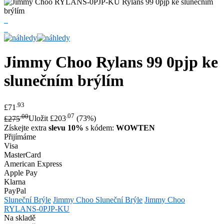
Jimmy Choo
Rylans 99 0pjp ke
slunečním brýlím
.93
£71
.00
.07
£275
Uložit £203
(73%)
Získejte extra
slevu 10%
s kódem:
WOWTEN
Přijímáme
Visa
MasterCard
American Express
Apple Pay
Klarna
PayPal
Sluneční Brýle
Jimmy Choo Sluneční Brýle
Jimmy Choo
RYLANS-0PJP-KU
Na skladě