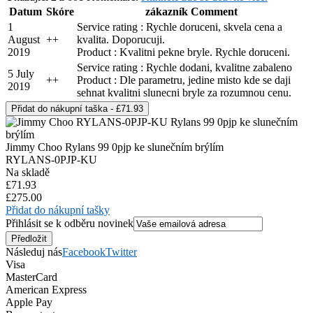
Datum
Skóre
zákazník Comment
1
Service rating : Rychle doruceni, skvela cena a
August
+
+
kvalita. Doporucuji.
2019
Product : Kvalitni pekne bryle. Rychle doruceni.
Service rating : Rychle dodani, kvalitne zabaleno
5 July
+
+
Product : Dle parametru, jedine misto kde se daji
2019
sehnat kvalitni slunecni bryle za rozumnou cenu.
Jimmy Choo Rylans 99 0pjp ke slunečním brýlím
RYLANS-0PJP-KU
Na skladě
£71.93
£275.00
Přidat do nákupní tašky
Přihlásit se k odběru novinek
Následuj nás
Facebook
Twitter
Visa
MasterCard
American Express
Apple Pay