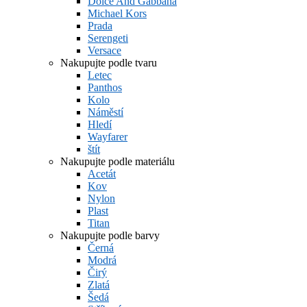
Dolce And Gabbana
Michael Kors
Prada
Serengeti
Versace
Nakupujte podle tvaru
Letec
Panthos
Kolo
Náměstí
Hledí
Wayfarer
štít
Nakupujte podle materiálu
Acetát
Kov
Nylon
Plast
Titan
Nakupujte podle barvy
Černá
Modrá
Čirý
Zlatá
Šedá