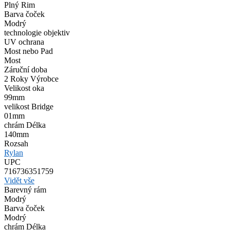
Plný Rim
Barva čoček
Modrý
technologie objektiv
UV ochrana
Most nebo Pad
Most
Záruční doba
2 Roky Výrobce
Velikost oka
99mm
velikost Bridge
01mm
chrám Délka
140mm
Rozsah
Rylan
UPC
716736351759
Vidět vše
Barevný rám
Modrý
Barva čoček
Modrý
chrám Délka