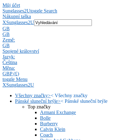
Můj účet
Sunglasses2U
toggle Search
Nákupní taška
X
Sunglasses2U
GB
GB
Země:
GB
Spojené království
Jazyk:
Čeština
Měna:
GBP (£)
toggle Menu
X
Sunglasses2U
Všechny značky
>
<
Všechny značky
Pánské sluneční brýle
>
<
Pánské sluneční brýle
Top značky
Armani Exchange
Bolle
Burberry
Calvin Klein
Coach