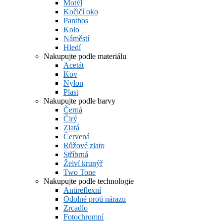
Motýl
Kočičí oko
Panthos
Kolo
Náměstí
Hledí
Nakupujte podle materiálu
Acetát
Kov
Nylon
Plast
Nakupujte podle barvy
Černá
Čirý
Zlatá
Červená
Růžové zlato
Stříbrná
Želví krunýř
Two Tone
Nakupujte podle technologie
Antireflexní
Odolné proti nárazu
Zrcadlo
Fotochromní