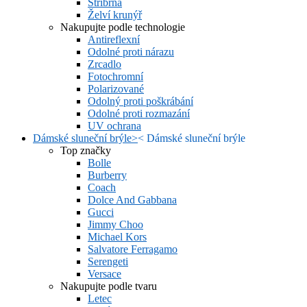
Stříbrná
Želví krunýř
Nakupujte podle technologie
Antireflexní
Odolné proti nárazu
Zrcadlo
Fotochromní
Polarizované
Odolný proti poškrábání
Odolné proti rozmazání
UV ochrana
Dámské sluneční brýle
>
<
Dámské sluneční brýle
Top značky
Bolle
Burberry
Coach
Dolce And Gabbana
Gucci
Jimmy Choo
Michael Kors
Salvatore Ferragamo
Serengeti
Versace
Nakupujte podle tvaru
Letec