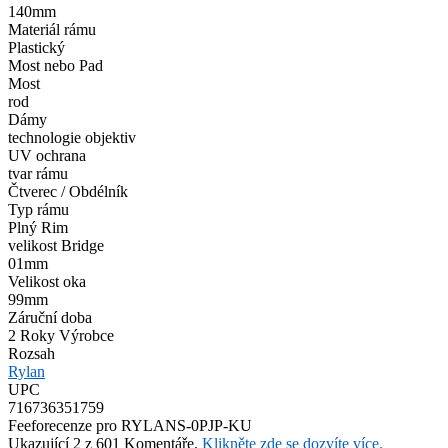
140mm
Materiál rámu
Plastický
Most nebo Pad
Most
rod
Dámy
technologie objektiv
UV ochrana
tvar rámu
Čtverec / Obdélník
Typ rámu
Plný Rim
velikost Bridge
01mm
Velikost oka
99mm
Záruční doba
2 Roky Výrobce
Rozsah
Rylan
UPC
716736351759
Feefo
recenze pro RYLANS-0PJP-KU
Ukazující 2 z 601 Komentáře.
Klikněte zde se dozvíte více.