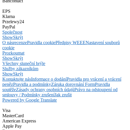
Bancontact
EPS
Klarna
Przelewy24
PayPal
Společnost
Show
Skrýt
O nás
recenze
Pravidla cookie
Předpisy WEEE
Nastavení souborů
cookie
Prozkoumat
Show
Skrýt
Všechny sluneční brýle
Služby zákazníkům
Show
Skrýt
Kontaktujte nás
Informace o dodání
Pravidla pro vrácení a vrácení
peněz
Pravidla a podmínky
Záruka dorovnání Form
Pravidla
soutěže
Zásady ochrany osobních údajů
Právo na odstoupení od
smlouvy / Podmínky zrušení
Jak zrušit
Powered by Google Translate
Visa
MasterCard
American Express
Apple Pay