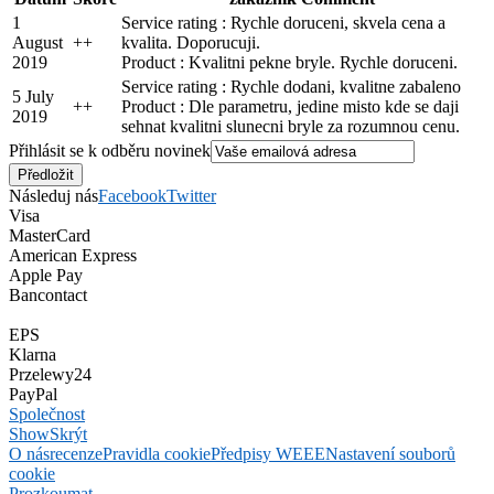
1
Service rating : Rychle doruceni, skvela cena a
August
+
+
kvalita. Doporucuji.
2019
Product : Kvalitni pekne bryle. Rychle doruceni.
Service rating : Rychle dodani, kvalitne zabaleno
5 July
+
+
Product : Dle parametru, jedine misto kde se daji
2019
sehnat kvalitni slunecni bryle za rozumnou cenu.
Přihlásit se k odběru novinek
Následuj nás
Facebook
Twitter
Visa
MasterCard
American Express
Apple Pay
Bancontact
EPS
Klarna
Przelewy24
PayPal
Společnost
Show
Skrýt
O nás
recenze
Pravidla cookie
Předpisy WEEE
Nastavení souborů
cookie
Prozkoumat