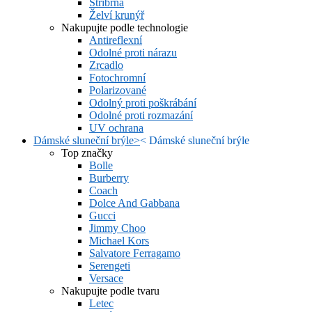
Stříbrná
Želví krunýř
Nakupujte podle technologie
Antireflexní
Odolné proti nárazu
Zrcadlo
Fotochromní
Polarizované
Odolný proti poškrábání
Odolné proti rozmazání
UV ochrana
Dámské sluneční brýle
>
<
Dámské sluneční brýle
Top značky
Bolle
Burberry
Coach
Dolce And Gabbana
Gucci
Jimmy Choo
Michael Kors
Salvatore Ferragamo
Serengeti
Versace
Nakupujte podle tvaru
Letec