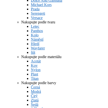
Dolce And Gabbana
Michael Kors
Prada
Serengeti
Versace
Nakupujte podle tvaru
Letec
Panthos
Kolo
Náměstí
Hledí
Wayfarer
štít
Nakupujte podle materiálu
Acetát
Kov
Nylon
Plast
Titan
Nakupujte podle barvy
Černá
Modrá
Čirý
Zlatá
Šedá