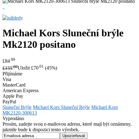
Michael Kors
Sluneční brýle
Mk2120 positano
.99
£84
.00
.01
£155
Uložit £70
(45%)
Přijímáme
Visa
MasterCard
American Express
Apple Pay
PayPal
Sluneční Brýle
Michael Kors Sluneční Brýle
Michael Kors
MK2120-300613
Vyprodáno
Prosím, zadejte svou e-mailovou adresu, které mají být oznámeny,
jakmile bude k dispozici tento výrobek.