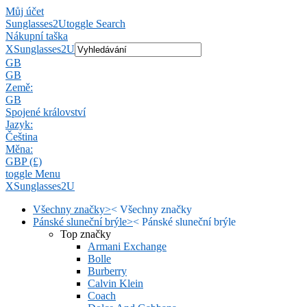
Můj účet
Sunglasses2U
toggle Search
Nákupní taška
X
Sunglasses2U
GB
GB
Země:
GB
Spojené království
Jazyk:
Čeština
Měna:
GBP (£)
toggle Menu
X
Sunglasses2U
Všechny značky
>
<
Všechny značky
Pánské sluneční brýle
>
<
Pánské sluneční brýle
Top značky
Armani Exchange
Bolle
Burberry
Calvin Klein
Coach