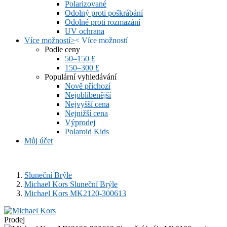
Polarizované
Odolný proti poškrábání
Odolné proti rozmazání
UV ochrana
Více možností
>
<
Více možností
Podle ceny
50–150 £
150–300 £
Populární vyhledávání
Nově příchozí
Nejoblíbenější
Nejvyšší cena
Nejnižší cena
Výprodej
Polaroid Kids
Můj účet
Sluneční Brýle
Michael Kors Sluneční Brýle
Michael Kors MK2120-300613
Prodej