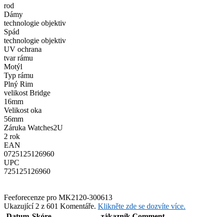
rod
Dámy
technologie objektiv
Spád
technologie objektiv
UV ochrana
tvar rámu
Motýl
Typ rámu
Plný Rim
velikost Bridge
16mm
Velikost oka
56mm
Záruka Watches2U
2 rok
EAN
0725125126960
UPC
725125126960
Feefo
recenze pro MK2120-300613
Ukazující 2 z 601 Komentáře.
Klikněte zde se dozvíte více.
Datum
Skóre
zákazník Comment