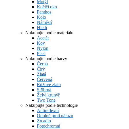
Motýl
Kočičí oko
Panthos
Kolo
Náměstí
Hledí
Nakupujte podle materiálu
Acetát
Kov
Nylon
Plast
Nakupujte podle barvy
Černá
Čirý
Zlatá
Červená
Růžové zlato
Stříbrná
Želví krunýř
Two Tone
Nakupujte podle technologie
Antireflexní
Odolné proti nárazu
Zrcadlo
Fotochromní