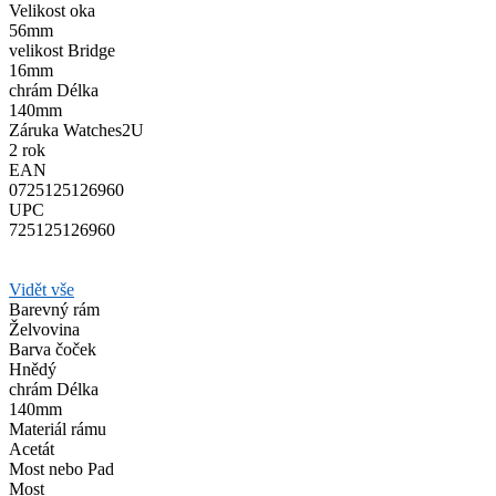
Velikost oka
56mm
velikost Bridge
16mm
chrám Délka
140mm
Záruka Watches2U
2 rok
EAN
0725125126960
UPC
725125126960
Vidět vše
Barevný rám
Želvovina
Barva čoček
Hnědý
chrám Délka
140mm
Materiál rámu
Acetát
Most nebo Pad
Most