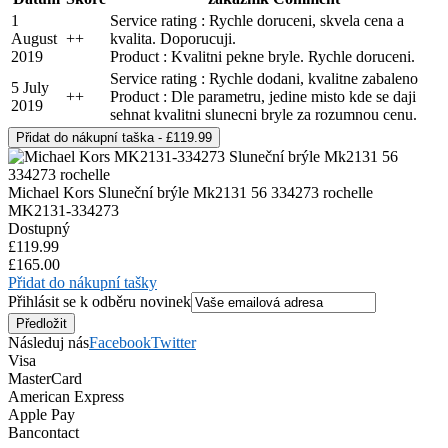
1
Service rating : Rychle doruceni, skvela cena a
August
+
+
kvalita. Doporucuji.
2019
Product : Kvalitni pekne bryle. Rychle doruceni.
Service rating : Rychle dodani, kvalitne zabaleno
5 July
+
+
Product : Dle parametru, jedine misto kde se daji
2019
sehnat kvalitni slunecni bryle za rozumnou cenu.
Michael Kors Sluneční brýle Mk2131 56 334273 rochelle
MK2131-334273
Dostupný
£119.99
£165.00
Přidat do nákupní tašky
Přihlásit se k odběru novinek
Následuj nás
Facebook
Twitter
Visa
MasterCard
American Express
Apple Pay
Bancontact