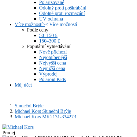
Polarizované
Odolný proti poškrábání
Odolné proti rozmazání
UV ochrana
Více možností
>
<
Více možností
Podle ceny
50–150 £
150–300 £
Populární vyhledávání
Nově příchozí
Nejoblíbenější
Nejvyšší cena
Nejnižší cena
Výprodej
Polaroid Kids
Můj účet
Sluneční Brýle
Michael Kors Sluneční Brýle
Michael Kors MK2131-334273
Prodej