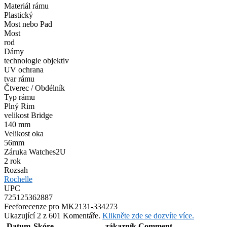
Materiál rámu
Plastický
Most nebo Pad
Most
rod
Dámy
technologie objektiv
UV ochrana
tvar rámu
Čtverec / Obdélník
Typ rámu
Plný Rim
velikost Bridge
140 mm
Velikost oka
56mm
Záruka Watches2U
2 rok
Rozsah
Rochelle
UPC
725125362887
Feefo
recenze pro MK2131-334273
Ukazující 2 z 601 Komentáře.
Klikněte zde se dozvíte více.
Datum
Skóre
zákazník Comment