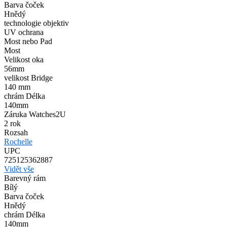
Barva čoček
Hnědý
technologie objektiv
UV ochrana
Most nebo Pad
Most
Velikost oka
56mm
velikost Bridge
140 mm
chrám Délka
140mm
Záruka Watches2U
2 rok
Rozsah
Rochelle
UPC
725125362887
Vidět vše
Barevný rám
Bílý
Barva čoček
Hnědý
chrám Délka
140mm