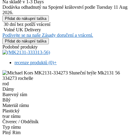
Na skladě v 1-3 Days
Dodávka odhadnutý na Spojené království podle Tuesday 11 Aug
2026.
30 dní bez potíží vrácení
Volné UK Delivery
Podívejte se na naše Zásady doručení a vrácení.
Podobné produkty
recenze produktů (0)
+
rod
Dámy
Barevný rám
Bílý
Materiál rámu
Plastický
tvar rámu
Čtverec / Obdélník
Typ rámu
Plný Rim