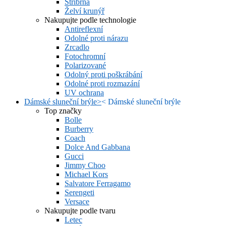
Stříbrná
Želví krunýř
Nakupujte podle technologie
Antireflexní
Odolné proti nárazu
Zrcadlo
Fotochromní
Polarizované
Odolný proti poškrábání
Odolné proti rozmazání
UV ochrana
Dámské sluneční brýle
>
<
Dámské sluneční brýle
Top značky
Bolle
Burberry
Coach
Dolce And Gabbana
Gucci
Jimmy Choo
Michael Kors
Salvatore Ferragamo
Serengeti
Versace
Nakupujte podle tvaru
Letec