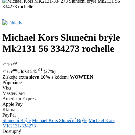
Michael Kors
Sluneční brýle
Mk2131 56 334273 rochelle
.99
£119
.00
.01
£165
Uložit £45
(27%)
Získejte extra
slevu 10%
s kódem:
WOWTEN
Přijímáme
Visa
MasterCard
American Express
Apple Pay
Klarna
PayPal
Sluneční Brýle
Michael Kors Sluneční Brýle
Michael Kors
MK2131-334273
Dostupný