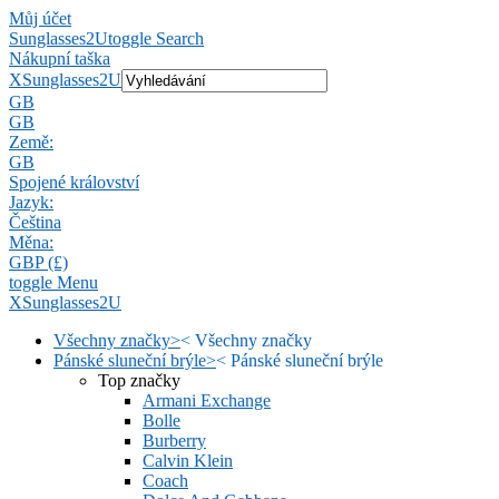
Můj účet
Sunglasses2U
toggle Search
Nákupní taška
X
Sunglasses2U
GB
GB
Země:
GB
Spojené království
Jazyk:
Čeština
Měna:
GBP (£)
toggle Menu
X
Sunglasses2U
Všechny značky
>
<
Všechny značky
Pánské sluneční brýle
>
<
Pánské sluneční brýle
Top značky
Armani Exchange
Bolle
Burberry
Calvin Klein
Coach