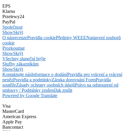
EPS
Klarna
Przelewy24
PayPal
Společnost
Show
Skrýt
O nás
recenze
Pravidla cookie
Předpisy WEEE
Nastavení souborů
cookie
Prozkoumat
Show
Skrýt
Všechny sluneční brýle
Služby zákazníkům
Show
Skrýt
Kontaktujte nás
Informace o dodání
Pravidla pro vrácení a vrácení
peněz
Pravidla a podmínky
Záruka dorovnání Form
Pravidla
soutěže
Zásady ochrany osobních údajů
Právo na odstoupení od
smlouvy / Podmínky zrušení
Jak zrušit
Powered by Google Translate
Visa
MasterCard
American Express
Apple Pay
Bancontact