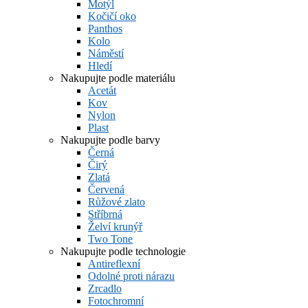
Motýl
Kočičí oko
Panthos
Kolo
Náměstí
Hledí
Nakupujte podle materiálu
Acetát
Kov
Nylon
Plast
Nakupujte podle barvy
Černá
Čirý
Zlatá
Červená
Růžové zlato
Stříbrná
Želví krunýř
Two Tone
Nakupujte podle technologie
Antireflexní
Odolné proti nárazu
Zrcadlo
Fotochromní