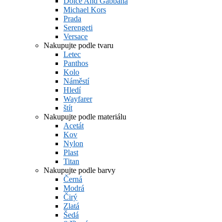
Dolce And Gabbana
Michael Kors
Prada
Serengeti
Versace
Nakupujte podle tvaru
Letec
Panthos
Kolo
Náměstí
Hledí
Wayfarer
štít
Nakupujte podle materiálu
Acetát
Kov
Nylon
Plast
Titan
Nakupujte podle barvy
Černá
Modrá
Čirý
Zlatá
Šedá