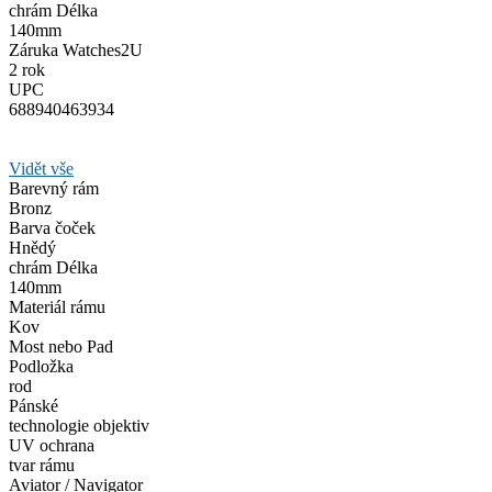
chrám Délka
140mm
Záruka Watches2U
2 rok
UPC
688940463934
Vidět vše
Barevný rám
Bronz
Barva čoček
Hnědý
chrám Délka
140mm
Materiál rámu
Kov
Most nebo Pad
Podložka
rod
Pánské
technologie objektiv
UV ochrana
tvar rámu
Aviator / Navigator