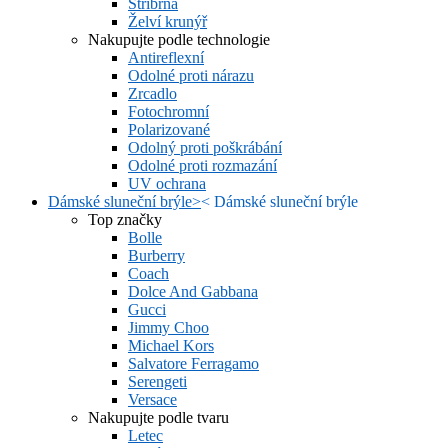
Stříbrná
Želví krunýř
Nakupujte podle technologie
Antireflexní
Odolné proti nárazu
Zrcadlo
Fotochromní
Polarizované
Odolný proti poškrábání
Odolné proti rozmazání
UV ochrana
Dámské sluneční brýle
>
<
Dámské sluneční brýle
Top značky
Bolle
Burberry
Coach
Dolce And Gabbana
Gucci
Jimmy Choo
Michael Kors
Salvatore Ferragamo
Serengeti
Versace
Nakupujte podle tvaru
Letec