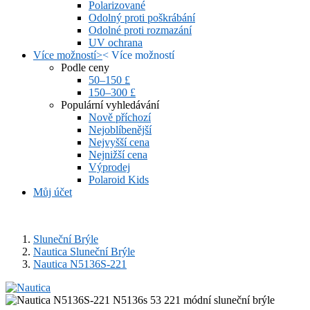
Polarizované
Odolný proti poškrábání
Odolné proti rozmazání
UV ochrana
Více možností
>
<
Více možností
Podle ceny
50–150 £
150–300 £
Populární vyhledávání
Nově příchozí
Nejoblíbenější
Nejvyšší cena
Nejnižší cena
Výprodej
Polaroid Kids
Můj účet
Sluneční Brýle
Nautica Sluneční Brýle
Nautica N5136S-221