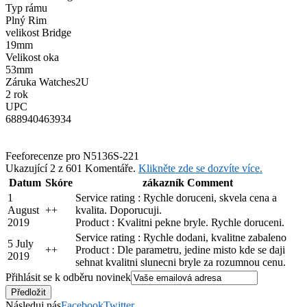
Typ rámu
Plný Rim
velikost Bridge
19mm
Velikost oka
53mm
Záruka Watches2U
2 rok
UPC
688940463934
Feefo
recenze pro N5136S-221
Ukazující 2 z 601 Komentáře.
Klikněte zde se dozvíte více.
Datum
Skóre
zákazník Comment
1
Service rating : Rychle doruceni, skvela cena a
August
+
+
kvalita. Doporucuji.
2019
Product : Kvalitni pekne bryle. Rychle doruceni.
Service rating : Rychle dodani, kvalitne zabaleno
5 July
+
+
Product : Dle parametru, jedine misto kde se daji
2019
sehnat kvalitni slunecni bryle za rozumnou cenu.
Přihlásit se k odběru novinek
Následuj nás
Facebook
Twitter