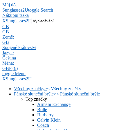
Můj účet
Sunglasses2U
toggle Search
Nákupní taška
X
Sunglasses2U
GB
GB
Země:
GB
Spojené království
Jazyk:
Čeština
Měna:
GBP (£)
toggle Menu
X
Sunglasses2U
Všechny značky
>
<
Všechny značky
Pánské sluneční brýle
>
<
Pánské sluneční brýle
Top značky
Armani Exchange
Bolle
Burberry
Calvin Klein
Coach