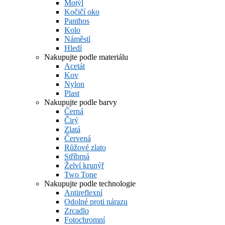
Motýl
Kočičí oko
Panthos
Kolo
Náměstí
Hledí
Nakupujte podle materiálu
Acetát
Kov
Nylon
Plast
Nakupujte podle barvy
Černá
Čirý
Zlatá
Červená
Růžové zlato
Stříbrná
Želví krunýř
Two Tone
Nakupujte podle technologie
Antireflexní
Odolné proti nárazu
Zrcadlo
Fotochromní