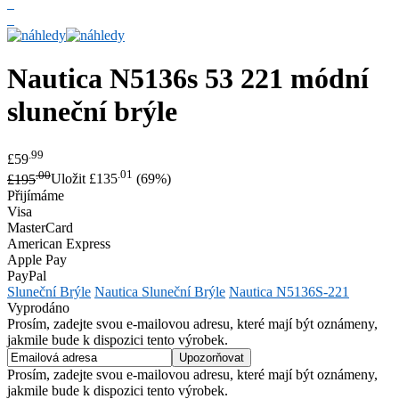
Nautica
N5136s 53 221 módní
sluneční brýle
.99
£59
.00
.01
£195
Uložit £135
(69%)
Přijímáme
Visa
MasterCard
American Express
Apple Pay
PayPal
Sluneční Brýle
Nautica Sluneční Brýle
Nautica N5136S-221
Vyprodáno
Prosím, zadejte svou e-mailovou adresu, které mají být oznámeny,
jakmile bude k dispozici tento výrobek.
Prosím, zadejte svou e-mailovou adresu, které mají být oznámeny,
jakmile bude k dispozici tento výrobek.