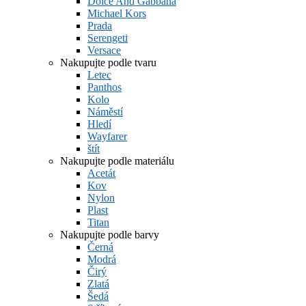
Dolce And Gabbana
Michael Kors
Prada
Serengeti
Versace
Nakupujte podle tvaru
Letec
Panthos
Kolo
Náměstí
Hledí
Wayfarer
štít
Nakupujte podle materiálu
Acetát
Kov
Nylon
Plast
Titan
Nakupujte podle barvy
Černá
Modrá
Čirý
Zlatá
Šedá