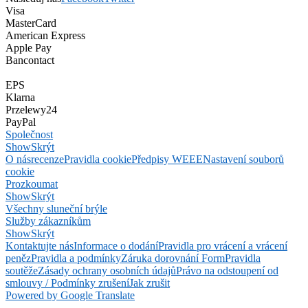
Visa
MasterCard
American Express
Apple Pay
Bancontact
EPS
Klarna
Przelewy24
PayPal
Společnost
Show
Skrýt
O nás
recenze
Pravidla cookie
Předpisy WEEE
Nastavení souborů
cookie
Prozkoumat
Show
Skrýt
Všechny sluneční brýle
Služby zákazníkům
Show
Skrýt
Kontaktujte nás
Informace o dodání
Pravidla pro vrácení a vrácení
peněz
Pravidla a podmínky
Záruka dorovnání Form
Pravidla
soutěže
Zásady ochrany osobních údajů
Právo na odstoupení od
smlouvy / Podmínky zrušení
Jak zrušit
Powered by Google Translate